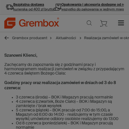
Bezpłatna dostawa
Opakowania i akcesoria
dostępne od ręki
kurierska od 400 zł brutto
wszystko do pakowania w jednym miejscu
Grembox producent
Aktualności
Realizacja zamówień w ok
Szanowni Klienci,
Zachęcamy do zapoznania się z godzinami pracy i
harmonogramem realizacji zamówień w związku z przypadającym
4 czerwca świętem Bożego Ciała:
Godziny pracy oraz realizacja zamówień w dniach od 3 do 8
czerwca:
3 czerwca (środa) – BOK i Magazyn pracują normalnie
4 czerwca (czwartek, Boże Ciało) – BOK i Magazyn są
zamknięte / brak wysyłek
5 czerwca (piątek) – BOK pracuje od 7:00 do 15:00, a
Magazyn od 6:00 do 14:00 - realizujemy w tym czasie
wysyłki; umówione odbiory osobiste realizujemy do 13:00
Od 8 czerwca (poniedziałek) – BOK i Magazyn pracują
normalnie