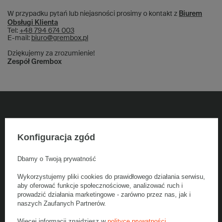
W przypadku pytań lub niejasności prosimy o kontakt z
Biurem
Obsługi Klienta
Tel:
+48 794 674 003
E-mail:
biuro@grembox.pl
Dziękujemy za zrozumienie!
Zespół Grembox
5% rabatu na zakupy
Konfiguracja zgód
Dołącz do newslettera, odbierz jednorazowy kod na zakupy i bądź na
bieżąco z nowościami
Dbamy o Twoją prywatność
Wykorzystujemy pliki cookies do prawidłowego działania serwisu,
Podaj swój adres e-mail
aby oferować funkcje społecznościowe, analizować ruch i
prowadzić działania marketingowe - zarówno przez nas, jak i
naszych Zaufanych Partnerów.
Zapisz się do newslettera
Więcej informacji znajdziesz w
polityce prywatności
.