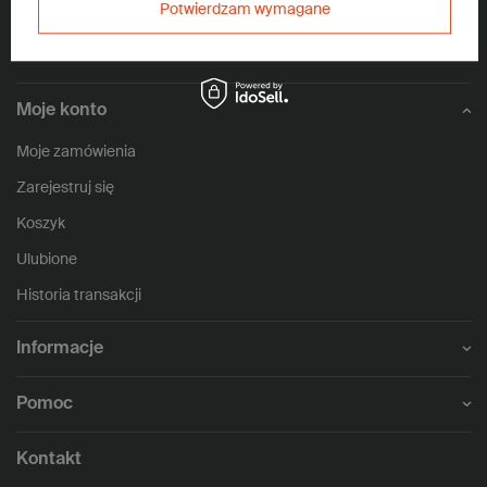
Potwierdzam wymagane
1144
opinii
Moje konto
Moje zamówienia
Zarejestruj się
Koszyk
Ulubione
Historia transakcji
Informacje
Pomoc
Kontakt