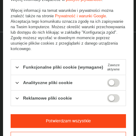
Chcę odebrać 5% zniżkę na zakup opakowań z tektury falistej i
Więcej informacji na temat warunków i prywatności można
otrzymywać Newsletter z informacjami o promocjach i ofertach z
znaleźć także na stronie
Prywatność i warunki Google
.
wykorzystaniem adresu e-mail.
Rozwiń
Akceptacja tego komunikatu oznacza zgodę na ich zapisywanie
na Twoim komputerze. Możesz określić warunki przechowywania
lub dostępu do nich klikając w zakładkę "Konfiguracja zgód".
Zgodę możesz wycofać w dowolnym momencie poprzez
usunięcie plików cookies z przeglądarki z danego urządzenia
Wyróżnienia
końcowego.
Zawsze
Funkcjonalne pliki cookie (wymagane)
aktywne
Analityczne pliki cookie
Reklamowe pliki cookie
Potwierdzam wszystkie
5
/ 5