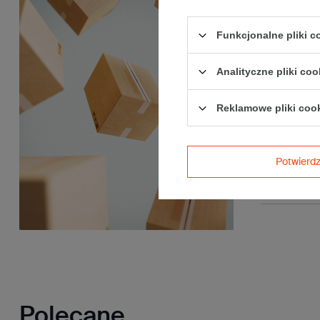
Funkcjonalne pliki 
Analityczne pliki coo
Reklamowe pliki coo
Białe etykie
105x74mm 800
Potwier
op.
27,00 zł
bru
Polecane