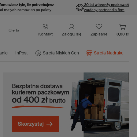
Zamawiasz tyle, ile potrzebujesz
30 lat w branży opakowań
od małych zamówień po palety
zaufany partner dla firm
Oferta
Kontakt
Zaloguj się
Zapisane
0,00 zł
anie
InPost
Strefa Niskich Cen
Strefa Nadruku