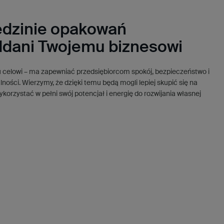
wnież walory estetyczne, które bardzo dobrze wpasowują się w
wych.
edzinie opakowań
ddani Twojemu biznesowi
u celowi – ma zapewniać przedsiębiorcom spokój, bezpieczeństwo i
lności. Wierzymy, że dzięki temu będą mogli lepiej skupić się na
ykorzystać w pełni swój potencjał i energię do rozwijania własnej