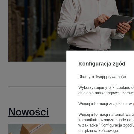
Konfiguracja zgód
Dbamy o Twoją prywatność
Wykorzystujemy pliki cookies d
działania marketingowe - zarów
Więcej informacji znajdziesz w
Nowości
Więcej informacji na temat war
komunikatu oznacza zgodę na i
w zakładkę "Konfiguracja zgód
urządzenia końcowego.