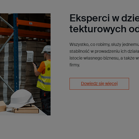
cechami praktycznymi, posiadają ró
sektor sprzedaży produktów luksuso
Eksperci w dzi
tekturowych o
Wszystko, co robimy, służy jednem
stabilność w prowadzeniu ich działa
istocie własnego biznesu, a także w
firmy.
Dowiedz się więcej