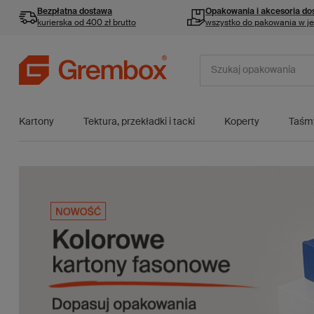
Bezpłatna dostawa
Opakowania i akcesoria
do
kurierska od 400 zł brutto
wszystko do pakowania w j
Kartony
Tektura, przekładki i tacki
Koperty
Taśm