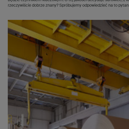
będzie czynnikiem kluczowym. O tej jakości decyduje surowiec, z k
rzeczywiście dobrze znany? Spróbujemy odpowiedzieć na to pytani