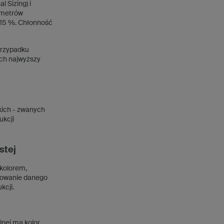
 Sizing) i
ametrów
-15 %. Chłonność
przypadku
ach najwyższy
kich - zwanych
ukcji
istej
 kolorem,
sowanie danego
kcji.
lnej ma kolor