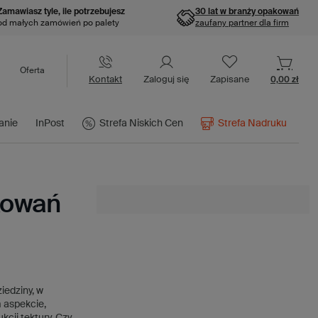
Zamawiasz tyle, ile potrzebujesz
30 lat w branży opakowań
od małych zamówień po palety
zaufany partner dla firm
Oferta
Kontakt
Zaloguj się
Zapisane
0,00 zł
anie
InPost
Strefa Niskich Cen
Strefa Nadruku
akowań
iedziny, w
 aspekcie,