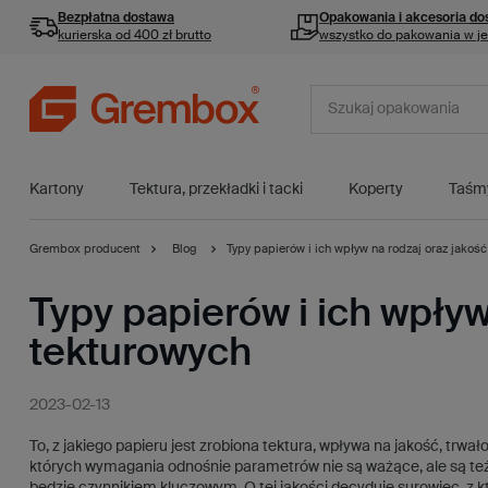
Bezpłatna dostawa
Opakowania i akcesoria
do
kurierska od 400 zł brutto
wszystko do pakowania w j
Kartony
Tektura, przekładki i tacki
Koperty
Taśm
Grembox producent
Blog
Typy papierów i ich wpływ na rodzaj oraz jako
Typy papierów i ich wpły
tekturowych
2023-02-13
To, z jakiego papieru jest zrobiona tektura, wpływa na jakość, trw
których wymagania odnośnie parametrów nie są ważące, ale są też