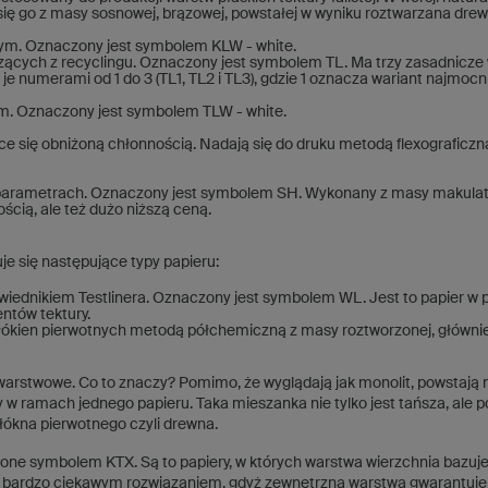
ię go z masy sosnowej, brązowej, powstałej w wyniku roztwarzana dr
białym. Oznaczony jest symbolem KLW - white.
zących z recyclingu. Oznaczony jest symbolem TL. Ma trzy zasadnicze 
 numerami od 1 do 3 (TL1, TL2 i TL3), gdzie 1 oznacza wariant najmocni
ałym. Oznaczony jest symbolem TLW - white.
ące się obniżoną chłonnością. Nadają się do druku metodą flexograficzn
ch parametrach. Oznaczony jest symbolem SH. Wykonany z masy makulat
ością, ale też dużo niższą ceną.
uje się następujące typy papieru:
powiednikiem Testlinera. Oznaczony jest symbolem WL. Jest to papier w p
ntów tektury.
włókien pierwotnych metodą półchemiczną z masy roztworzonej, główni
wuwarstwowe. Co to znaczy? Pomimo, że wyglądają jak monolit, powstają
w ramach jednego papieru. Taka mieszanka nie tylko jest tańsza, ale 
ókna pierwotnego czyli drewna.
one symbolem KTX. Są to papiery, w których warstwa wierzchnia bazuje
t bardzo ciekawym rozwiązaniem, gdyż zewnętrzna warstwa gwarantuj