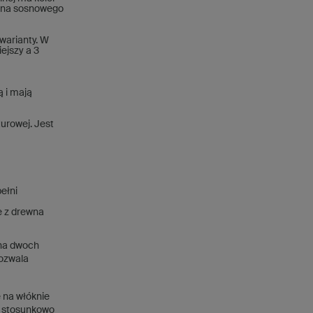
ewna sosnowego
warianty. W
ejszy a 3
ą i mają
urowej. Jest
ełni
e z drewna
 na dwoch
pozwala
 na włóknie
e stosunkowo