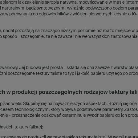
biegom jak zaklejanie skrobią natywną, modyfikowanie w masie (Internal
mi naturalnymi bądź syntetycznymi, wyraźnie podwyższono poziom par
sza w porównaniu do odpowiedników z włókien pierwotnych jedynie o 10
, nadal pozostają na znacząco niższym poziomie niż ma to miejsce w 
o sposób - szczególnie, że nie zawsze i nie we wszystkich zastosowani
aniowy. Jej budowa jest prosta - składa się ona zawsze z warstw płas
różni poszczególne tektury faliste to typ i jakość papieru użytego do prod
h w produkcji poszczególnych rodzajów tektury fal
ać wiele. Skupimy się na najważniejszych aspektach. Różnią się one
rocesem technologicznym, który wpływa podstawowe parametry. Zasto
otnie - przeznaczenie opakowań determinuje wybór papieru do ich produ
kich tektury falistej:
 stosowany do produkcji warstw płaskich tektury falistej. W wersji natura