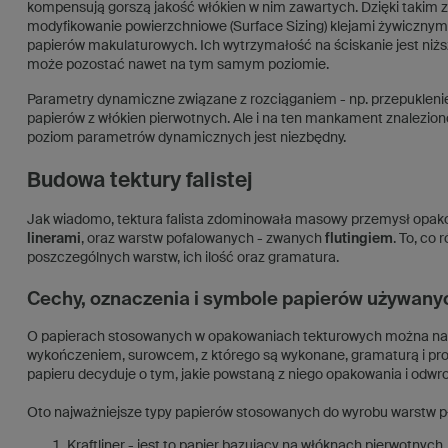
kompensują gorszą jakość włókien w nim zawartych. Dzięki takim za
modyfikowanie powierzchniowe (Surface Sizing) klejami żywiczny
papierów makulaturowych. Ich wytrzymałość na ściskanie jest niż
może pozostać nawet na tym samym poziomie.
Parametry dynamiczne związane z rozciąganiem - np. przepuklenie
papierów z włókien pierwotnych. Ale i na ten mankament znalezion
poziom parametrów dynamicznych jest niezbędny.
Budowa tektury falistej
Jak wiadomo, tektura falista zdominowała masowy przemysł opakow
linerami
, oraz warstw pofalowanych - zwanych
flutingiem
. To, co 
poszczególnych warstw, ich ilość oraz gramatura.
Cechy, oznaczenia i symbole papierów używanyc
O papierach stosowanych w opakowaniach tekturowych można napis
wykończeniem, surowcem, z którego są wykonane, gramaturą i p
papieru decyduje o tym, jakie powstaną z niego opakowania i odwr
Oto najważniejsze typy papierów stosowanych do wyrobu warstw płas
Kraftliner - jest to papier bazujący na włóknach pierwotnych,