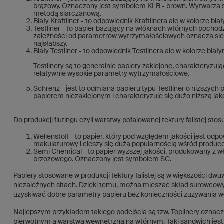
brązowy. Oznaczony jest symbolem KLB - brown. Wytwarza s
metodą siarczanową.
Biały Kraftliner - to odpowiednik Kraftlinera ale w kolorze 
Testliner - to papier bazujący na włóknach wtórnych pochod
zależności od parametrów wytrzymałościowych oznacza się je
najsłabszy.
Biały Testliner - to odpowiednik Testlinera ale w kolorze bi
Testlinery są to generalnie papiery zaklejone, charakteryzuj
relatywnie wysokie parametry wytrzymałościowe.
Schrenz - jest to odmiana papieru typu Testliner o niższy
papierem niezaklejonym i charakteryzuje się dużo niższą jak
Do produkcji flutingu czyli warstwy pofalowanej tektury falistej stos
Wellenstoff - to papier, który pod względem jakości jest od
makulaturowy i cieszy się dużą popularnością wśród produce
Semi Chemical - to papier wyższej jakości, produkowany z 
brzozowego. Oznaczony jest symbolem SC.
Papiery stosowane w produkcji tektury falistej są w większości d
niezależnych sitach. Dzięki temu, można mieszać skład surowcowy 
uzyskiwać dobre parametry papieru bez konieczności zużywania wł
Najlepszym przykładem takiego podejścia są tzw. Toplinery oznacz
pierwotnym a warstwa wewnętrzna na wtórnym. Taki sandwich jes