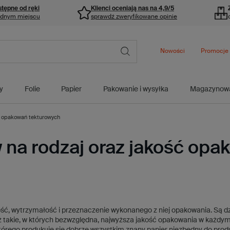
stępne od ręki
Klienci oceniają nas na 4,9/5
ednym miejscu
sprawdź zweryfikowane opinie
Nowości
Promocje
y
Folie
Papier
Pakowanie i wysyłka
Magazynow
ść opakowań tekturowych
w na rodzaj oraz jakość op
ałość, wytrzymałość i przeznaczenie wykonanego z niej opakowania. Są dz
 takie, w których bezwzględna, najwyższa jakość opakowania w każdym