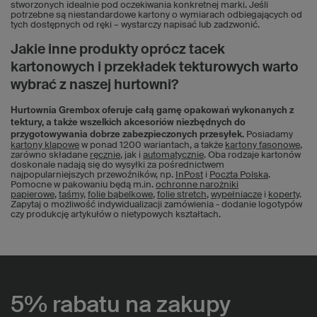
stworzonych idealnie pod oczekiwania konkretnej marki. Jeśli
potrzebne są niestandardowe kartony o wymiarach odbiegających od
tych dostępnych od ręki – wystarczy napisać lub zadzwonić.
Jakie inne produkty oprócz tacek
kartonowych i przekładek tekturowych warto
wybrać z naszej hurtowni?
Hurtownia Grembox oferuje całą gamę opakowań wykonanych z
tektury, a także wszelkich akcesoriów niezbędnych do
przygotowywania dobrze zabezpieczonych przesyłek.
Posiadamy
kartony klapowe
w ponad 1200 wariantach, a także
kartony fasonowe
,
zarówno składane
ręcznie
, jak i
automatycznie
. Oba rodzaje kartonów
doskonale nadają się do wysyłki za pośrednictwem
najpopularniejszych przewoźników, np.
InPost
i
Poczta Polska
.
Pomocne w pakowaniu będą m.in.
ochronne narożniki
papierowe
,
taśmy
,
folie bąbelkowe
,
folie stretch
,
wypełniacze
i
koperty
.
Zapytaj o możliwość indywidualizacji zamówienia - dodanie logotypów
czy produkcję artykułów o nietypowych kształtach.
5% rabatu na zakupy