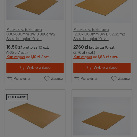
Przekładka tekturowa
Przekładka tekturowa
800x600mm 3W B 380g/m2
1200x1000mm 3W B 320g/m2
Szara Komplet 10 szt.
Szara Komplet 10 szt.
16,50 zł
27,60 zł
brutto
za 10 szt.
brutto
za 10 szt.
(1,65 zł / szt.)
(2,76 zł / szt.)
Kup więcej
od
1,10 zł
/ szt.
Kup więcej
od
1,88 zł
/ szt.
Wybierz ilość
Wybierz ilość
Porównaj
Zapisz
Porównaj
Zapisz
POLECANY