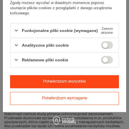
Zgodę możesz wycofać w dowolnym momencie poprzez
usunięcie plików cookies z przeglądarki z danego urządzenia
końcowego.
1
2
3
4
Zawsze
Funkcjonalne pliki cookie (wymagane)
aktywne
Analityczne pliki cookie
Jakie rodzaje przekładek dostępne są w
Reklamowe pliki cookie
sklepie Grembox.pl?
W naszym sklepie posiadamy przekładki kartonowe wykonane z
tektury falistej 3-warstwowej, 4-warstwowej i 5-warstwowej.
W
Potwierdzam wszystkie
magazynie mamy dostępnych ponad 70 wariantów przekładek i
tacek kartonowych
. Przekładki wykonane są ze sztywnej tektury o
gramaturze 280-850 g/m2. Dostępne są w wielu rozmiarach. Ich
długość rozpoczyna się od 750 mm, a kończy na 1200 mm.
Potwierdzam wymagane
Przekładki ułatwiają bezpieczne transportowanie nawet setek
produktów na jednej palecie!
Grubsze przekładki, wykonane z wyższej
wartości gramatury, amortyzują towar i zwiększają jego stabilność.
Natomiast cieńsze służą głównie ochronie przed zarysowaniem.
Przekładki doskonale sprawdzają się do oddzielania m.in. produktów
spożywczych, które często posiadają dno o nieregularnych kształtach.
Bez przekładek lub tacek ich równe poukładanie nie byłoby możliwe.