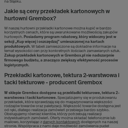
na Śląsku.
Jakie są ceny przekładek kartonowych w
hurtowni Grembox?
W naszej hurtowni przekładki kartonowe można kupić w bardzo
korzystnych cenach, które są uwarunkowane możliwością zakupów
hurtowych.
Posiadamy program rabatowy, który widoczny jest w
sekcji „Kup więcej i oszczędzaj” umieszczonej na kartach
produktowych
. W tabeli zamieszczone są dokładne informacje na
temat wysokości cen przy konkretnych ilościach zamawianych sztuk.
Zakup przekładek kartonowych w Grembox.pl nie nadszarpnie
firmowego budżetu, a znacząco zwiększy efektywność procesów
logistycznych.
Przekładki kartonowe, tektura 2-warstwowa i
tacki tekturowe - producent Grembox
W sklepie Grembox dostępne są przekładki tekturowe, tektura 2-
warstwowa i tacki kartonowe.
Specjalizujemy się w produkowaniu
przekładek, które sprawdzają się do magazynowania większości
rodzajów towarów oraz paletyzacji. Większość towarów dostępna jest
od ręki, dlatego realizacja zamówień przebiega bardzo szybko.
Obsługujemy również klientów, którzy potrzebują realizacji
indywidualnych zamówień. Oferty można składać telefonicznie lub
mailowo, korzystając z
danych kontaktowych
dostępnych na naszej
stronie. Współpraca z nami daje możliwość zamówienia pudeł