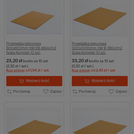
Przekładka tekturowa
Przekładka tekturowa
800x600mm 5W EB 490g/m2
1200x1000mm 3W B 380g/m2
Szara Komplet 10 szt.
Szara Komplet 10 szt.
23,20 zł
33,20 zł
brutto
za 10 szt.
brutto
za 10 szt.
(2,32 zł / szt.)
(3,32 zł / szt.)
Kup więcej
od
1,54 zł
/ szt.
Kup więcej
od
2,43 zł
/ szt.
Wybierz ilość
Wybierz ilość
Porównaj
Zapisz
Porównaj
Zapisz