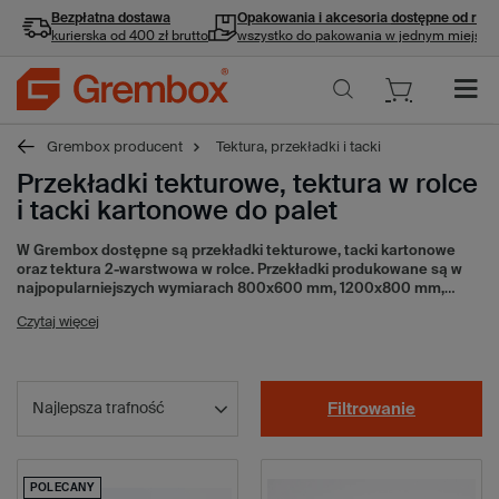
Bezpłatna dostawa
Opakowania i akcesoria
dostępne od ręki
kurierska od 400 zł brutto
wszystko do pakowania w jednym miejscu
Grembox producent
Tektura, przekładki i tacki
Przekładki tekturowe, tektura w rolce
i tacki kartonowe do palet
W Grembox dostępne są przekładki tekturowe, tacki kartonowe
oraz tektura 2-warstwowa w rolce. Przekładki produkowane są w
najpopularniejszych wymiarach 800x600 mm, 1200x800 mm,
1200x1000 mm, które dostosowane są do możliwości
Czytaj więcej
magazynowania i transportowania różnego rodzaju towarów.
Przekładki wykonane są z tektury 3-warstwowej, 4-warstwowej i 5-
warstwowej. Przekładki tekturowe bardzo dobrze izolują od siebie
kolejne warstwy produktów, zabezpieczając je przed otarciami.
Stosowanie przekładek ogranicza zużycie folii, która musiałaby być
Najlepsza trafność
Filtrowanie
wykorzystana do owinięcia towarów w celu ich ochrony.
W ofercie
dostępna jest również tektura 2-warstwowa w rolce.
Stosowana jest
ona w wielu branżach, np. meblarskiej i przemysłowej. Zarówno
przekładki tekturowe jak i tektura w rolce to produkty ekologiczne.
Nadają się do powtórnego zastosowania, a po zużyciu można poddać
POLECANY
je recyklingowi.