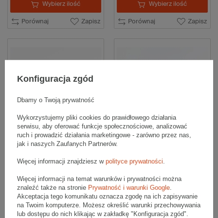
Wybierz ilość
Wybierz ilość
Porównaj
Zapisz
Porównaj
Zapisz
Konfiguracja zgód
Dbamy o Twoją prywatność
Wykorzystujemy pliki cookies do prawidłowego działania
serwisu, aby oferować funkcje społecznościowe, analizować
Przekładka tekturowa
Przekładka tekturowa
ruch i prowadzić działania marketingowe - zarówno przez nas,
1200x1000mm 3W B 380g/m2
1100x700mm 5W EB 490g/m2
Biała Komplet 10 szt.
Szara Komplet 10 szt.
jak i naszych Zaufanych Partnerów.
59,20 zł
32,10 zł
brutto
za 10 szt.
brutto
za 10 szt.
Więcej informacji znajdziesz w
polityce prywatności
.
(5,92 zł / szt.)
(3,21 zł / szt.)
Kup więcej
od
3,53 zł
/ szt.
Kup więcej
od
2,43 zł
/ szt.
Więcej informacji na temat warunków i prywatności można
znaleźć także na stronie
Prywatność i warunki Google
.
Wybierz ilość
Wybierz ilość
Akceptacja tego komunikatu oznacza zgodę na ich zapisywanie
na Twoim komputerze. Możesz określić warunki przechowywania
Porównaj
Zapisz
Porównaj
Zapisz
lub dostępu do nich klikając w zakładkę "Konfiguracja zgód".