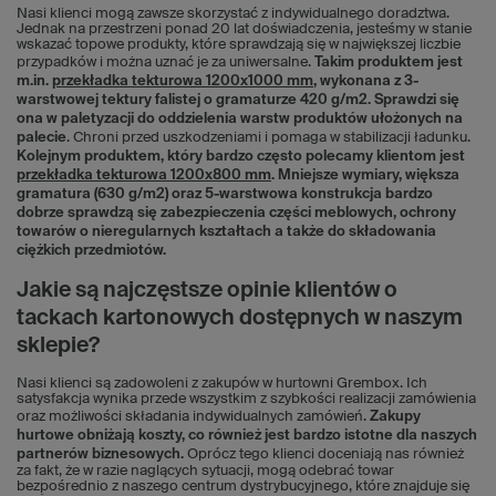
Nasi klienci mogą zawsze skorzystać z indywidualnego doradztwa.
Jednak na przestrzeni ponad 20 lat doświadczenia, jesteśmy w stanie
wskazać topowe produkty, które sprawdzają się w największej liczbie
przypadków i można uznać je za uniwersalne.
Takim produktem jest
m.in.
przekładka tekturowa 1200x1000 mm
, wykonana z 3-
warstwowej tektury falistej o gramaturze 420 g/m2. Sprawdzi się
ona w paletyzacji do oddzielenia warstw produktów ułożonych na
palecie
. Chroni przed uszkodzeniami i pomaga w stabilizacji ładunku.
Kolejnym produktem, który bardzo często polecamy klientom jest
przekładka tekturowa 1200x800 mm
. Mniejsze wymiary, większa
gramatura (630 g/m2) oraz 5-warstwowa konstrukcja bardzo
dobrze sprawdzą się zabezpieczenia części meblowych, ochrony
towarów o nieregularnych kształtach a także do składowania
ciężkich przedmiotów.
Jakie są najczęstsze opinie klientów o
tackach kartonowych dostępnych w naszym
sklepie?
Nasi klienci są zadowoleni z zakupów w hurtowni Grembox. Ich
satysfakcja wynika przede wszystkim z szybkości realizacji zamówienia
oraz możliwości składania indywidualnych zamówień.
Zakupy
hurtowe obniżają koszty, co również jest bardzo istotne dla naszych
partnerów biznesowych.
Oprócz tego klienci doceniają nas również
za fakt, że w razie naglących sytuacji, mogą odebrać towar
bezpośrednio z naszego centrum dystrybucyjnego, które znajduje się