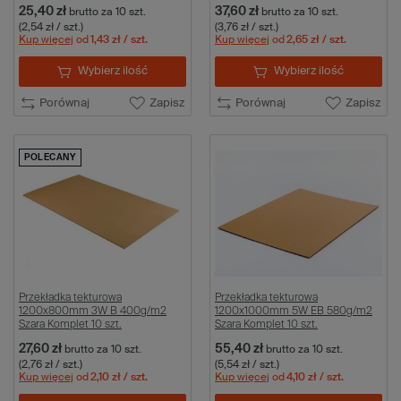
25,40 zł
37,60 zł
brutto
za 10 szt.
brutto
za 10 szt.
(2,54 zł / szt.)
(3,76 zł / szt.)
Kup więcej
od
1,43 zł
/ szt.
Kup więcej
od
2,65 zł
/ szt.
Wybierz ilość
Wybierz ilość
Porównaj
Zapisz
Porównaj
Zapisz
POLECANY
Przekładka tekturowa
Przekładka tekturowa
1200x800mm 3W B 400g/m2
1200x1000mm 5W EB 580g/m2
Szara Komplet 10 szt.
Szara Komplet 10 szt.
27,60 zł
55,40 zł
brutto
za 10 szt.
brutto
za 10 szt.
(2,76 zł / szt.)
(5,54 zł / szt.)
Kup więcej
od
2,10 zł
/ szt.
Kup więcej
od
4,10 zł
/ szt.