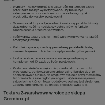
kwestie:
Wymiary – należy dobrać je w zależności od tego, do czego
przekładka ma być wykorzystywana. Czy ma służyć
zabezpieczeniu podczas transportu w kartonie, czy jako
przekładka do wysyłek paletowych?
Gramatura tektury – od jej wartości zależy, czy przekładki mają
dużą odporność na nacisk, czy pełnią głównie funkcję
zabezpieczenia przed zarysowaniem.
Ilość warstw tektury falistej – ilość warstw ma wpływ na jakość
amortyzacji towaru
Kolor tektury –
w sprzedaży posiadamy przekładki białe,
czarne i brązowe
. Ich kolor ma wpływ na identyfikację marki.
Liczba tacek w paczce - nasze arkusze sprzedajemy w
kompletach od 10 sztuk do ilości paletowych.
Kształt narożników – większość przekładek ma narożniki
prostopadłe, ponieważ są one uniwersalne i bardzo dobrze
spełniają swoje funkcję. Na wyjątkowe sytuacje przygotowaliśmy
też przekładki z zaokrąglonymi rogami. Wybierane są one w
sytuacjach, w których towar dodatkowo owijany jest stretchem.
Zaokrąglone narożniki są gładkie i nie przerywają folii.
Tektura 2-warstwowa w rolce ze sklepu
Grembox.pl