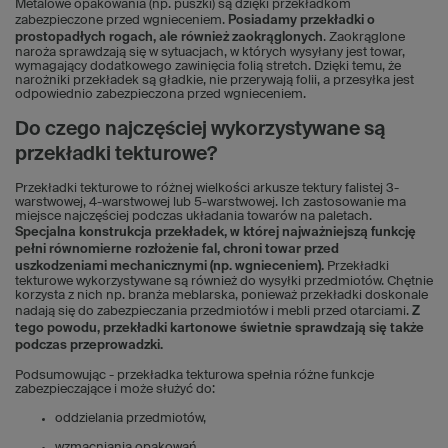
Metalowe opakowania (np. puszki) są dzięki przekładkom
zabezpieczone przed wgnieceniem.
Posiadamy przekładki o
prostopadłych rogach, ale również zaokrąglonych
. Zaokrąglone
naroża sprawdzają się w sytuacjach, w których wysyłany jest towar,
wymagający dodatkowego zawinięcia folią stretch. Dzięki temu, że
narożniki przekładek są gładkie, nie przerywają folii, a przesyłka jest
odpowiednio zabezpieczona przed wgnieceniem.
Do czego najczęściej wykorzystywane są
przekładki tekturowe?
Przekładki tekturowe to różnej wielkości arkusze tektury falistej 3-
warstwowej, 4-warstwowej lub 5-warstwowej. Ich zastosowanie ma
miejsce najczęściej podczas układania towarów na paletach.
Specjalna konstrukcja przekładek, w której najważniejszą funkcję
pełni równomierne rozłożenie fal, chroni towar przed
uszkodzeniami mechanicznymi (np. wgnieceniem).
Przekładki
tekturowe wykorzystywane są również do wysyłki przedmiotów. Chętnie
korzysta z nich np. branża meblarska, ponieważ przekładki doskonale
nadają się do zabezpieczania przedmiotów i mebli przed otarciami.
Z
tego powodu, przekładki kartonowe świetnie sprawdzają się także
podczas przeprowadzki.
Podsumowując - przekładka tekturowa spełnia różne funkcje
zabezpieczające i może służyć do:
oddzielania przedmiotów,
wzmacniania opakowań,