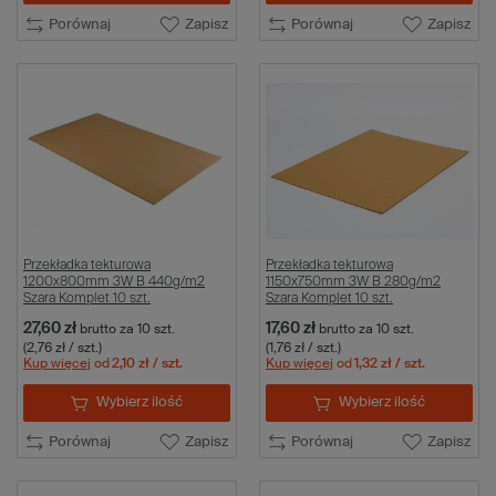
Porównaj
Zapisz
Porównaj
Zapisz
Przekładka tekturowa
Przekładka tekturowa
1200x800mm 3W B 440g/m2
1150x750mm 3W B 280g/m2
Szara Komplet 10 szt.
Szara Komplet 10 szt.
27,60 zł
17,60 zł
brutto
za 10 szt.
brutto
za 10 szt.
(2,76 zł / szt.)
(1,76 zł / szt.)
Kup więcej
od
2,10 zł
/ szt.
Kup więcej
od
1,32 zł
/ szt.
Wybierz ilość
Wybierz ilość
Porównaj
Zapisz
Porównaj
Zapisz