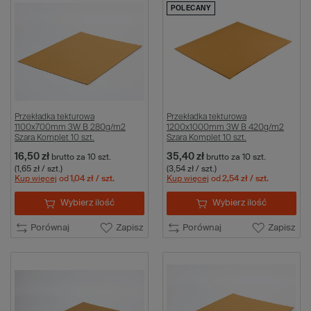
POLECANY
Przekładka tekturowa
Przekładka tekturowa
1100x700mm 3W B 280g/m2
1200x1000mm 3W B 420g/m2
Szara Komplet 10 szt.
Szara Komplet 10 szt.
16,50 zł
35,40 zł
brutto
za 10 szt.
brutto
za 10 szt.
(1,65 zł / szt.)
(3,54 zł / szt.)
Kup więcej
od
1,04 zł
/ szt.
Kup więcej
od
2,54 zł
/ szt.
Wybierz ilość
Wybierz ilość
Porównaj
Zapisz
Porównaj
Zapisz