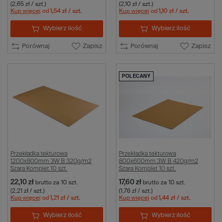
(2,65 zł / szt.)
(2,10 zł / szt.)
Kup więcej
od
1,54 zł
/ szt.
Kup więcej
od
1,10 zł
/ szt.
Wybierz ilość
Wybierz ilość
Porównaj
Zapisz
Porównaj
Zapisz
POLECANY
Przekładka tekturowa
Przekładka tekturowa
1200x800mm 3W B 320g/m2
800x600mm 3W B 420g/m2
Szara Komplet 10 szt.
Szara Komplet 10 szt.
22,10 zł
17,60 zł
brutto
za 10 szt.
brutto
za 10 szt.
(2,21 zł / szt.)
(1,76 zł / szt.)
Kup więcej
od
1,21 zł
/ szt.
Kup więcej
od
1,44 zł
/ szt.
Wybierz ilość
Wybierz ilość