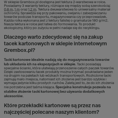
W sklepie Grembox.pl dostępna jest tektura 2-warstwowa w rolce.
Posiadamy 3 warianty tektury, różniące się między sobą szerokością:
0,8 m
,
1 m
oraz
1,2 m
. Tektura dwuwarstwowa to uniwersalny materiał
ochronny. Sprawdza się przy pakowaniu, owijaniu i zabezpieczaniu
towarów podczas transportu, magazynowania czy przeprowadzek.
Każda rolka wykonana jest z tektury falistej o gramaturze 180 g/m2.
Nasza tektura w rolce jest łatwa do formowania. To produkt
ekologiczny, który po zużyciu w pełni nadaje się do recyklingu.
Dlaczego warto zdecydować się na zakup
tacek kartonowych w sklepie internetowym
Grembox.pl?
Tacki kartonowe idealnie nadają się do magazynowania towarów
lub układania ich na ekspozycjach w sklepie
. Tacki posiadają
specjalne ścianki, które ułatwiają przenoszenie całych paczek towarów.
Dzięki zastosowaniu tacek produkty można trzymać poukładane jeden
na drugim na paletach lub wózkach transportowych. Rozłożone tacki
zajmują mało miejsca, natomiast ich złożenie jest bardzo szybkie i
wymaga jedynie kilku prostych ruchów. Zaletą jest to, że do ich złożenia
nie potrzebna jest taśma klejąca.
Specjalna konstrukcja pozwala na
stabilne złożenie tacki kartonowej bez używania dodatkowych
akcesoriów
.
Które przekładki kartonowe są przez nas
najczęściej polecane naszym klientom?