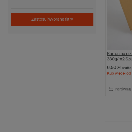
Zastosuj wybrane filtry
Karton na p
380g/m2 Szar
6,50 zł
brutto
Kup więcej
od
Porównaj