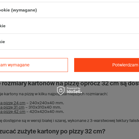
y 32 cm powinien być zaprojektowany tak, aby jego składanie było szybkie
cookie (wymagane)
eń, szczególnie w momentach wzmożonego ruchu. Produkty Grembox są dos
składania. Ułatwia to zarówno przechowywanie pudełek, jak i przygotowanie 
ić kartony na pizzę 32 cm?
kie
zę 32 cm produkowane przez Grembox są dostępne dla klientów z całej P
kie
 na Śląsku, z możliwością odbioru osobistego. Oferta obejmuje zarówno niew
 dostosowania nadruku oraz indywidualnych warunków cenowych.
ują kartony na pizzę 32 cm w Grembox?
dzam wymagane
Potwierdzam 
zego opakowania na pizzę 32 cm uzależniona jest od wielkości zamówien
pach. Szczegółowe informacje znajdują się w zakładkach produktowych – tab
e rozmiary kartonów na pizzę oprócz 32 cm są d
e kartony na pizzę w kilku najpopularniejszych rozmiarach:
a pizzę 24 cm
– 240x240x40 mm.
a pizzę 31 cm
– 310x310x40 mm.
a pizzę 42 cm
– 420x420x40 mm.
ę dostępne są w wersji białej i szarej, wykonane z 3-warstwowej tektury faliste
zucać zużyte kartony po pizzy 32 cm?