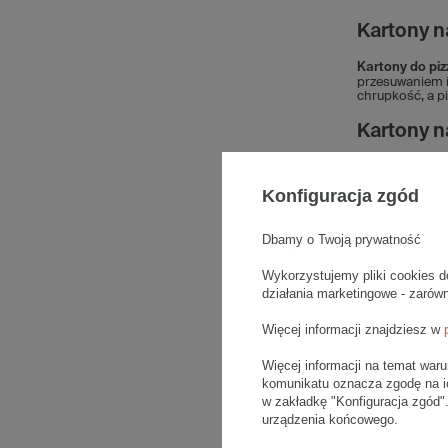
Kartony n
Kartony do pi
przesuwaniem i
chrupkość, a pi
Kartony n
W sklepie Gre
Konfiguracja zgód
Karton 
Karton 
Karton 
Dbamy o Twoją prywatność
Karton 
Dlaczego 
Wykorzystujemy pliki cookies d
działania marketingowe - zarów
Opakowania do
Więcej informacji znajdziesz w
optymaln
łatwe w 
Więcej informacji na temat war
wygodne
komunikatu oznacza zgodę na i
wyposażo
solidne,
w zakładkę "Konfiguracja zgód
urządzenia końcowego.
Dlaczego 