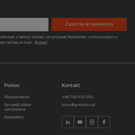
Zapisz się do newslettera
kowań z tektury falistej i otrzymywać Newsletter z informacjami o
iem adresu e-mail.
Rozwiń
Pomoc
Kontakt
Wyszukiwarka
+48 794 674 003
Sprawdź status
biuro@grembox.pl
zamówienia
Bestsellery