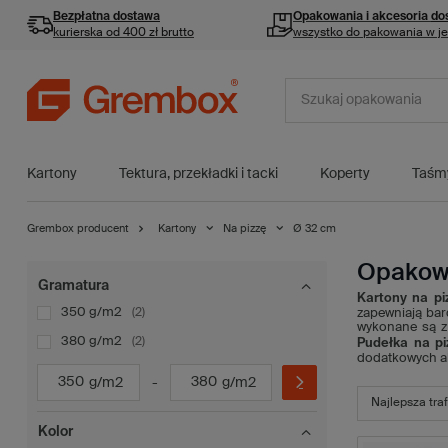
Bezpłatna dostawa
Opakowania i akcesoria
do
kurierska od 400 zł brutto
wszystko do pakowania w j
Kartony
Tektura, przekładki i tacki
Koperty
Taśm
Grembox producent
Kartony
Na pizzę
Ø 32 cm
Opakowa
Gramatura
Kartony na pi
350 g/m2
2
zapewniają bar
wykonane są z 
380 g/m2
2
Pudełka na pi
dodatkowych akc
g/m2
-
g/m2
Najlepsza tra
Kolor