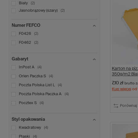
Biały
2
Jasnobrązowy (szary)
2
Numer FEFCO
F0426
2
F0462
2
Gabaryt
InPost A
4
Karton na p
350g/m2 Biał
Orlen Paczka S
4
7,10 zł
brutto
za
Poczta Polska List L
4
Kup więcej
od
Poczta Polska Paczka A
4
Pocztex S
4
Porównaj
Styl opakowania
Kwadratowy
4
Płaski
4