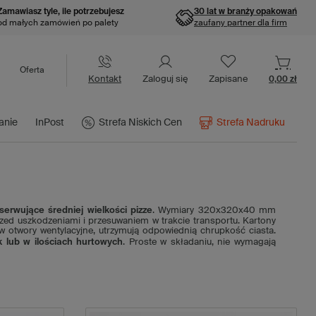
Zamawiasz tyle, ile potrzebujesz
30 lat w branży opakowań
od małych zamówień po palety
zaufany partner dla firm
Oferta
Kontakt
Zaloguj się
Zapisane
0,00 zł
anie
InPost
Strefa Niskich Cen
Strefa Nadruku
erwujące średniej wielkości pizze
. Wymiary 320x320x40 mm
rzed uszkodzeniami i przesuwaniem w trakcie transportu. Kartony
 otwory wentylacyjne, utrzymują odpowiednią chrupkość ciasta.
k lub w ilościach hurtowych
. Proste w składaniu, nie wymagają