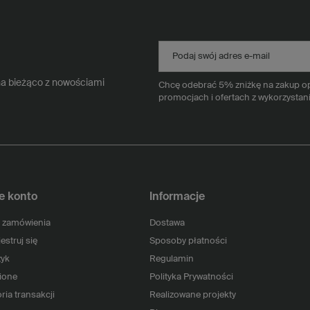
Podaj swój adres e-mail
na bieżąco z nowościami
Chcę odebrać 5% zniżkę na zakup opa
promocjach i ofertach z wykorzystan
e konto
Informacje
 zamówienia
Dostawa
estruj się
Sposoby płatności
yk
Regulamin
ione
Polityka Prywatności
ria transakcji
Realizowane projekty