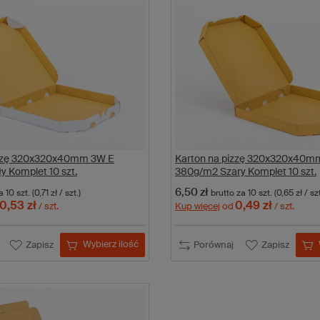
izzę 320x320x40mm 3W E
Karton na pizzę 320x320x40m
y Komplet 10 szt.
380g/m2 Szary Komplet 10 szt.
6,50 zł
 10 szt.
(0,71 zł / szt.)
brutto
za 10 szt.
(0,65 zł / szt
0,53 zł
0,49 zł
/ szt.
Kup więcej
od
/ szt.
Wybierz ilość
Zapisz
Porównaj
Zapisz