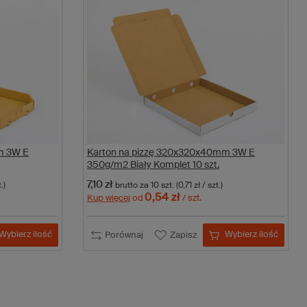
m 3W E
Karton na pizzę 320x320x40mm 3W E
350g/m2 Biały Komplet 10 szt.
7,10 zł
.)
brutto
za 10 szt.
(0,71 zł / szt.)
0,54 zł
Kup więcej
od
/ szt.
Wybierz ilość
Wybierz ilość
Porównaj
Zapisz