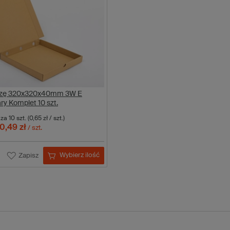
izzę 320x320x40mm 3W E
y Komplet 10 szt.
za 10 szt.
(0,65 zł / szt.)
0,49 zł
/ szt.
Wybierz ilość
Zapisz