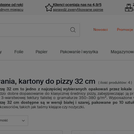
stępne od ręki
Klienci oceniają nas na 4,9/5
ednym miejscu
sprawdź zweryfikowane opinie
Nowości
Promocje
y
Folie
Papier
Pakowanie i wysyłka
Magazynow
nia, kartony do pizzy 32 cm
( ilość produktów:
4
)
zzę 32 cm to jedno z najczęściej wybieranych opakowań przez lokale s
dzo dobre dopasowanie do klasycznej średnicy pizzy, zabezpieczając ją p
2
3-warstwowej tektury falistej o gramaturze 350–380 g/m
. Wyposażone w
zzę 32 cm dostępne są w wersji białej i szarej, pakowane po 10 sztu
esoriów, takich jak taśmy klejące czy nożyczki.
fność