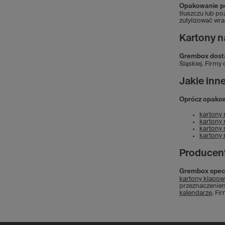
Opakowanie po 
tłuszczu lub po
zutylizować wra
Kartony na
Grembox dostar
Śląskiej. Firmy
Jakie inn
Oprócz opakow
kartony 
kartony 
kartony 
kartony 
Producent
Grembox specja
kartony klapow
przeznaczeniem
kalendarze
. Fi