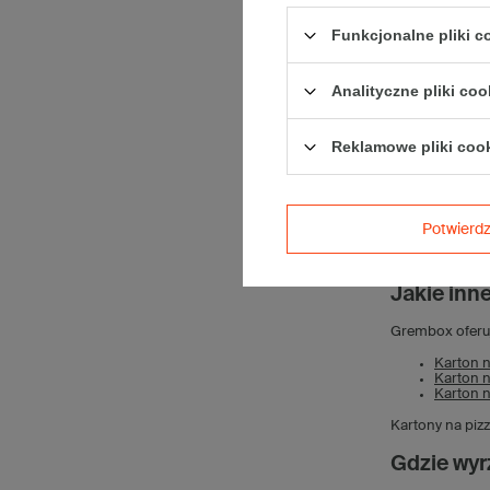
Karton do pizz
Funkcjonalne pliki 
obsługę zamówi
akcesoriów do 
Gdzie kup
Analityczne pliki coo
Kartony na piz
Reklamowe pliki coo
dystrybucyjnego
istnieje opcja
Ile koszt
Potwier
Cena pojedync
większych zaku
Jakie inn
Grembox oferuj
Karton n
Karton n
Karton n
Kartony na pizz
Gdzie wyr