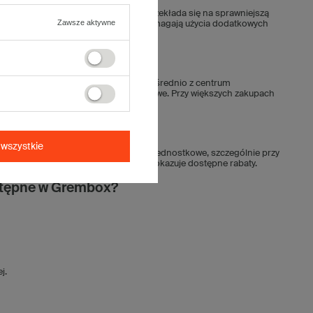
 i intuicyjne
. Taka funkcjonalność przekłada się na sprawniejszą
Zawsze aktywne
tarczane w formie płaskiej i nie wymagają użycia dodatkowych
ich do zapakowania pizzy.
olski
. Zamówienia wysyłane są bezpośrednio z centrum
ielkie pakiety, jak i rozwiązania hurtowe. Przy większych zakupach
wszystkie
ia.
Grembox oferuje atrakcyjne ceny jednostkowe, szczególnie przy
ela „Kup więcej i oszczędzaj” jasno pokazuje dostępne rabaty.
ostępne w Grembox?
j.