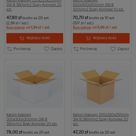
Karton klapowy 225x225x225mm
Karton klapowy
3W B 380g/m2 Szary Komplet 20
500x500x500mm 3W B
szt.
320g/m2 Szary Komplet 10 szt.
47,80 zł
70,70 zł
brutto
za 20 szt.
brutto
za 10 szt.
(2,39 zł / szt.)
(7,07 zł / szt.)
Kup więcej
od
1,34 zł
/ szt.
Kup więcej
od
3,99 zł
/ szt.
Wybierz ilość
Wybierz ilość
Porównaj
Zapisz
Porównaj
Zapisz
Karton klapowy
Karton klapowy 250x250x250mm
300x300x300mm 3W B
3W B 380g/m2 Szary Komplet 20
380g/m2 Biały Komplet 20 szt.
szt.
78,00 zł
47,20 zł
brutto
za 20 szt.
brutto
za 20 szt.