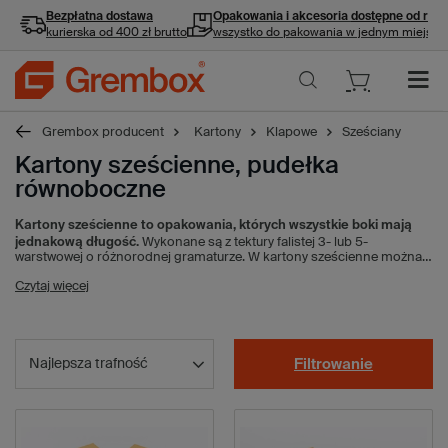
Bezpłatna dostawa
Opakowania i akcesoria
dostępne od ręki
kurierska od 400 zł brutto
wszystko do pakowania w jednym miejscu
Grembox producent
Kartony
Klapowe
Sześciany
Kartony sześcienne, pudełka
równoboczne
Kartony sześcienne to opakowania, których wszystkie boki mają
jednakową długość.
Wykonane są z tektury falistej 3- lub 5-
warstwowej o różnorodnej gramaturze. W kartony sześcienne można
spakować zarówno lekkie, jak i cięższe produkty, dopasowując
grubość tektury do wagi przesyłki. Kartony te stosowane są głównie
Czytaj więcej
przez sklepy internetowe i firmy zajmujące się sprzedażą wysyłkową,
ponieważ ich wymiary spełniają standardy firm kurierskich. Pudła z
tektury są lekkie, łatwe do przechowywania i proste w składaniu.
Dostępne są w paczkach po 20 i 10 sztuk, a także w ilościach
hurtowych, wysyłane na paletach.
Najlepsza trafność
Filtrowanie