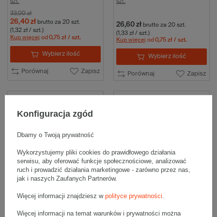
szt.
szt.
33,00 zł
26,40 zł
brutto
za 20 szt.
26,60 zł
brutto
za 20 szt.
(1,32 zł / szt.)
(1,33 zł / szt.)
Kup więcej
od
0,75 zł
/ szt.
Kup więcej
od
0,75 zł
/ szt.
Wybierz ilość
Wybierz ilość
Porównaj
Zapisz
Porównaj
Zapisz
Konfiguracja zgód
Dbamy o Twoją prywatność
Wykorzystujemy pliki cookies do prawidłowego działania
serwisu, aby oferować funkcje społecznościowe, analizować
ruch i prowadzić działania marketingowe - zarówno przez nas,
jak i naszych Zaufanych Partnerów.
Karton klapowy
Karton klapowy 150x150x150mm
300x300x300mm 5W BC
wew. 3W B 360g/m2 Biały
560g/m2 Szary Komplet 20 szt.
Komplet 20 szt.
Więcej informacji znajdziesz w
polityce prywatności
.
95,40 zł
23,80 zł
brutto
za 20 szt.
brutto
za 20 szt.
Więcej informacji na temat warunków i prywatności można
(4,77 zł / szt.)
(1,19 zł / szt.)