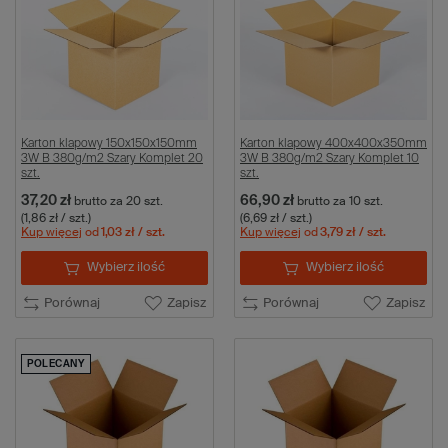
Karton klapowy 150x150x150mm
Karton klapowy 400x400x350mm
3W B 380g/m2 Szary Komplet 20
3W B 380g/m2 Szary Komplet 10
szt.
szt.
37,20 zł
66,90 zł
brutto
za 20 szt.
brutto
za 10 szt.
(1,86 zł / szt.)
(6,69 zł / szt.)
Kup więcej
od
1,03 zł
/ szt.
Kup więcej
od
3,79 zł
/ szt.
Wybierz ilość
Wybierz ilość
Porównaj
Zapisz
Porównaj
Zapisz
POLECANY