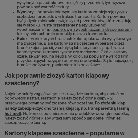
wysyłanych przedmiotów. Im cięższy przedmiot, tym wyższa
powinna być wartość tektury.
Wymiary
– odpowiednie wymiary kartonu zmniejszają ryzyko
uszkodzeń produktów w trakcie transportu. Karton powinien
być jedynie minimalnie większy od przedmiotów, które znajdują
się w środku. Puste przestrzenie należy uzupełnić
wypełniaczami (np.
papierowym wypełniaczem z dyspenserem
),
tak, by unieruchomić produkty na czas transportu.
Kolor
– w niektórych branżach kolor opakowania wysyłkowego
ma znaczenie. Białe kartony są najczęściej wybierane przez
branże kojarzące się z estetyką lub sterylnością, np. branże
kosmetyczne, farmaceutyczne czy medyczne. Z kolei kartony
szare, ze względu na neutralny kolor, są popularne wśród firm
przykładających wagę do ochrony środowiska. Są to najczęściej
branże spożywcze, papiernicze lub odzieżowe.
Jak poprawnie złożyć karton klapowy
sześcienny?
Najpierw należy zagiąć wszystkie krawędzie kartonu, aby nadać mu
odpowiedni kształt. Następnie należy złożyć dolne klapy – 2
przeciwległe powinny być złożone równocześnie.
Po złożeniu klap
należy zabezpieczyć dno taśmą klejącą, np.
transparentną taśmą
hot-melt
. Na koniec, po umieszczeniu produktów wewnątrz pudełka,
należy złożyć górne klapy w taki sam sposób jak dolne i również
zabezpieczyć je taśmą.
Kartony klapowe sześcienne – popularne w