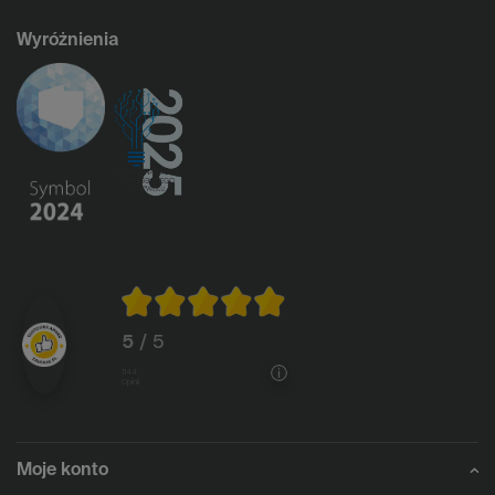
Wyróżnienia
5
/ 5
1144
opinii
Moje konto