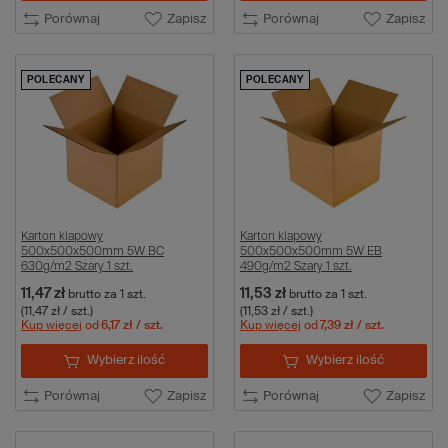
Porównaj
Zapisz
Porównaj
Zapisz
POLECANY
POLECANY
Karton klapowy
Karton klapowy
500x500x500mm 5W BC
500x500x500mm 5W EB
630g/m2 Szary 1 szt.
490g/m2 Szary 1 szt.
11,47 zł
11,53 zł
brutto
za 1 szt.
brutto
za 1 szt.
(11,47 zł / szt.)
(11,53 zł / szt.)
Kup więcej
od
6,17 zł
/ szt.
Kup więcej
od
7,39 zł
/ szt.
Wybierz ilość
Wybierz ilość
Porównaj
Zapisz
Porównaj
Zapisz