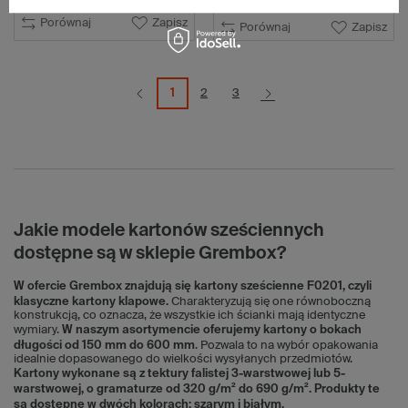
Porównaj
Zapisz
Porównaj
Zapisz
1
2
3
Jakie modele kartonów sześciennych
dostępne są w sklepie Grembox?
W ofercie Grembox znajdują się kartony sześcienne F0201, czyli
klasyczne kartony klapowe.
Charakteryzują się one równoboczną
konstrukcją, co oznacza, że wszystkie ich ścianki mają identyczne
wymiary.
W naszym asortymencie oferujemy kartony o bokach
długości od 150 mm do 600 mm
. Pozwala to na wybór opakowania
idealnie dopasowanego do wielkości wysyłanych przedmiotów.
Kartony wykonane są z tektury falistej 3-warstwowej lub 5-
warstwowej, o gramaturze od 320 g/m² do 690 g/m². Produkty te
są dostępne w dwóch kolorach: szarym i białym.