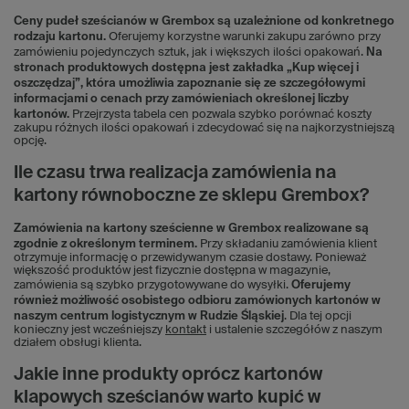
Ceny pudeł sześcianów w Grembox są uzależnione od konkretnego
rodzaju kartonu.
Oferujemy korzystne warunki zakupu zarówno przy
zamówieniu pojedynczych sztuk, jak i większych ilości opakowań.
Na
stronach produktowych dostępna jest zakładka „Kup więcej i
oszczędzaj”, która umożliwia zapoznanie się ze szczegółowymi
informacjami o cenach przy zamówieniach określonej liczby
kartonów.
Przejrzysta tabela cen pozwala szybko porównać koszty
zakupu różnych ilości opakowań i zdecydować się na najkorzystniejszą
opcję.
Ile czasu trwa realizacja zamówienia na
kartony równoboczne ze sklepu Grembox?
Zamówienia na kartony sześcienne w Grembox realizowane są
zgodnie z określonym terminem.
Przy składaniu zamówienia klient
otrzymuje informację o przewidywanym czasie dostawy. Ponieważ
większość produktów jest fizycznie dostępna w magazynie,
zamówienia są szybko przygotowywane do wysyłki.
Oferujemy
również możliwość osobistego odbioru zamówionych kartonów w
naszym centrum logistycznym w Rudzie Śląskiej
. Dla tej opcji
konieczny jest wcześniejszy
kontakt
i ustalenie szczegółów z naszym
działem obsługi klienta.
Jakie inne produkty oprócz kartonów
klapowych sześcianów warto kupić w