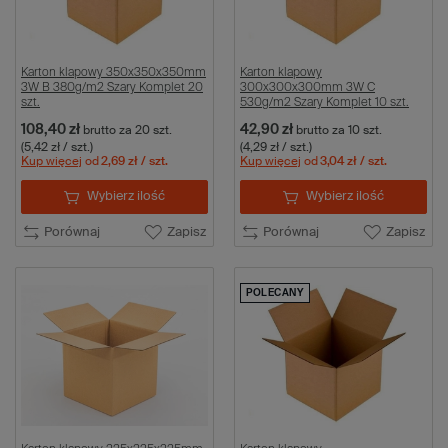
Karton klapowy 350x350x350mm
Karton klapowy
3W B 380g/m2 Szary Komplet 20
300x300x300mm 3W C
szt.
530g/m2 Szary Komplet 10 szt.
108,40 zł
42,90 zł
brutto
za 20 szt.
brutto
za 10 szt.
(5,42 zł / szt.)
(4,29 zł / szt.)
Kup więcej
od
2,69 zł
/ szt.
Kup więcej
od
3,04 zł
/ szt.
Wybierz ilość
Wybierz ilość
Porównaj
Zapisz
Porównaj
Zapisz
POLECANY