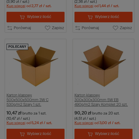
(3,90 zł / szt.)
(2,36 zł / szt.)
Kup więcej
od
2,77 zł
/ szt.
Kup więcej
od
1,44 zł
/ szt.
Wybierz ilość
Wybierz ilość
Porównaj
Zapisz
Porównaj
Zapisz
POLECANY
Karton klapowy
Karton klapowy
500x500x500mm 3W C
300x300x300mm 5W EB
530g/m2 Szary 1 szt.
490g/m2 Szary Komplet 20 szt.
10,47 zł
90,20 zł
brutto
za 1 szt.
brutto
za 20 szt.
(10,47 zł / szt.)
(4,51 zł / szt.)
Kup więcej
od
5,24 zł
/ szt.
Kup więcej
od
3,00 zł
/ szt.
Wybierz ilość
Wybierz ilość