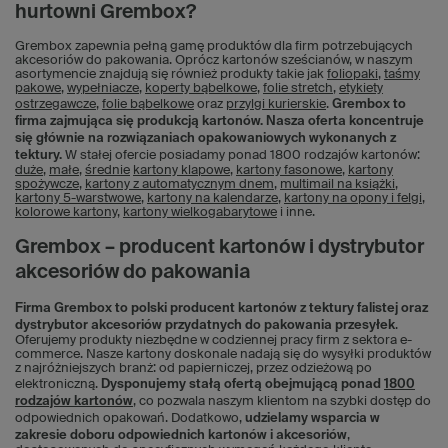
hurtowni Grembox?
Grembox zapewnia pełną gamę produktów dla firm potrzebujących
akcesoriów do pakowania. Oprócz kartonów sześcianów, w naszym
asortymencie znajdują się również produkty takie jak
foliopaki
,
taśmy
pakowe
,
wypełniacze
,
koperty bąbelkowe
,
folie stretch
,
etykiety
ostrzegawcze
,
folie bąbelkowe
oraz
przylgi kurierskie
.
Grembox to
firma zajmująca się produkcją kartonów. Nasza oferta koncentruje
się głównie na rozwiązaniach opakowaniowych wykonanych z
tektury.
W stałej ofercie posiadamy ponad 1800 rodzajów kartonów:
duże
,
małe
,
średnie
kartony klapowe
,
kartony fasonowe
,
kartony
spożywcze
,
kartony z automatycznym dnem
,
multimail na książki
,
kartony 5-warstwowe
,
kartony na kalendarze
,
kartony na opony i felgi
,
kolorowe kartony
,
kartony wielkogabarytowe
i inne.
Grembox – producent kartonów i dystrybutor
akcesoriów do pakowania
Firma Grembox to polski producent kartonów z tektury falistej oraz
dystrybutor akcesoriów przydatnych do pakowania przesyłek
.
Oferujemy produkty niezbędne w codziennej pracy firm z sektora e-
commerce. Nasze kartony doskonale nadają się do wysyłki produktów
z najróżniejszych branż: od papierniczej, przez odzieżową po
elektroniczną.
Dysponujemy stałą ofertą obejmującą ponad
1800
rodzajów kartonów
, co pozwala naszym klientom na szybki dostęp do
odpowiednich opakowań. Dodatkowo,
udzielamy wsparcia w
zakresie doboru odpowiednich kartonów i akcesoriów
,