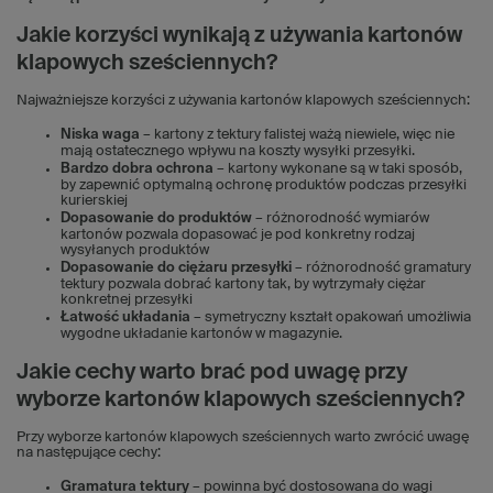
Jakie korzyści wynikają z używania kartonów
klapowych sześciennych?
Najważniejsze korzyści z używania kartonów klapowych sześciennych:
Niska waga
– kartony z tektury falistej ważą niewiele, więc nie
mają ostatecznego wpływu na koszty wysyłki przesyłki.
Bardzo dobra ochrona
– kartony wykonane są w taki sposób,
by zapewnić optymalną ochronę produktów podczas przesyłki
kurierskiej
Dopasowanie do produktów
– różnorodność wymiarów
kartonów pozwala dopasować je pod konkretny rodzaj
wysyłanych produktów
Dopasowanie do ciężaru przesyłki
– różnorodność gramatury
tektury pozwala dobrać kartony tak, by wytrzymały ciężar
konkretnej przesyłki
Łatwość układania
– symetryczny kształt opakowań umożliwia
wygodne układanie kartonów w magazynie.
Jakie cechy warto brać pod uwagę przy
wyborze kartonów klapowych sześciennych?
Przy wyborze kartonów klapowych sześciennych warto zwrócić uwagę
na następujące cechy:
Gramatura tektury
– powinna być dostosowana do wagi