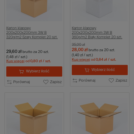
Karton klapowy
Karton klapowy
200x200x200mm 3W B
200x200x200mm 3W B
320g/m2 Szary Komplet 20 szt.
360g/m2 Biały Komplet 20 szt.
35,00 zł
28,00 zł
brutto
za 20 szt.
29,60 zł
brutto
za 20 szt.
(1,40 zł / szt.)
(1,48 zł / szt.)
Kup więcej
od
0,84 zł
/ szt.
Kup więcej
od
0,80 zł
/ szt.
Wybierz ilość
Wybierz ilość
Porównaj
Zapisz
Porównaj
Zapisz