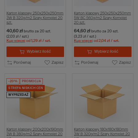
Karton klapowy 250x250x250mm
Karton klapowy 250x250x250mm
3W B 320g/m2 Szary Komplet 20
5W BC 560g/m2 Szary Komplet
szt.
20 szt.
40,60 zł
64,60 zł
brutto
za 20 szt.
brutto
za 20 szt.
(2,03 zł / szt.)
(3,23 zł / szt.)
Kup więcej
od
1,29 zł
/ szt.
Kup więcej
od
2,04 zł
/ szt.
Wybierz ilość
Wybierz ilość
Porównaj
Zapisz
Porównaj
Zapisz
-20%
PROMOCJA
STREFA NISKICH CEN
WYPRZEDAŻ
Karton klapowy 200x200x190mm
Karton klapowy 180x180x180mm
3W B 380g/m2 Szary Komplet 20
3W B 320g/m2 Szary Komplet 20