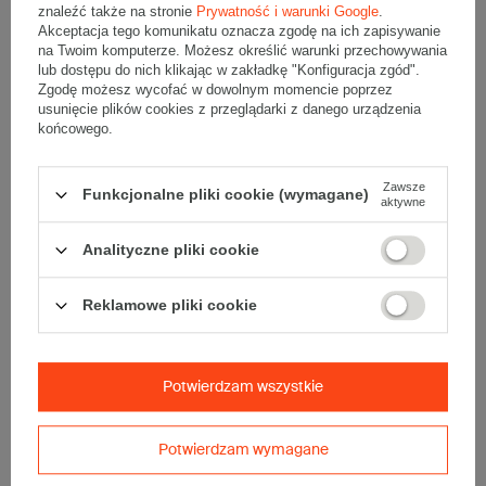
znaleźć także na stronie
Prywatność i warunki Google
.
Kup więcej
od
2,79 zł
/ szt.
Kup więcej
od
0,65 zł
/ szt.
Akceptacja tego komunikatu oznacza zgodę na ich zapisywanie
Wybierz ilość
Wybierz ilość
na Twoim komputerze. Możesz określić warunki przechowywania
lub dostępu do nich klikając w zakładkę "Konfiguracja zgód".
Porównaj
Zapisz
Porównaj
Zapisz
Zgodę możesz wycofać w dowolnym momencie poprzez
usunięcie plików cookies z przeglądarki z danego urządzenia
końcowego.
-20%
PROMOCJA
POLECANY
STREFA NISKICH CEN
Zawsze
Funkcjonalne pliki cookie (wymagane)
aktywne
WYPRZEDAŻ
Analityczne pliki cookie
Reklamowe pliki cookie
Karton klapowy 200x200x190mm
Karton klapowy 350x350x350mm
3W B 360g/m2 Biały Komplet 20
5W BC 560g/m2 Szary Komplet
szt.
20 szt.
34,80 zł
Potwierdzam wszystkie
27,80 zł
brutto
za 20 szt.
151,00 zł
brutto
za 20 szt.
(1,39 zł / szt.)
(7,55 zł / szt.)
Kup więcej
od
1,39 zł
/ szt.
Kup więcej
od
4,24 zł
/ szt.
Potwierdzam wymagane
Wybierz ilość
Wybierz ilość