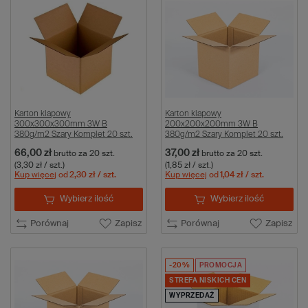
Karton klapowy
Karton klapowy
300x300x300mm 3W B
200x200x200mm 3W B
380g/m2 Szary Komplet 20 szt.
380g/m2 Szary Komplet 20 szt.
66,00 zł
37,00 zł
brutto
za 20 szt.
brutto
za 20 szt.
(3,30 zł / szt.)
(1,85 zł / szt.)
Kup więcej
od
2,30 zł
/ szt.
Kup więcej
od
1,04 zł
/ szt.
Wybierz ilość
Wybierz ilość
Porównaj
Zapisz
Porównaj
Zapisz
-20%
PROMOCJA
STREFA NISKICH CEN
WYPRZEDAŻ