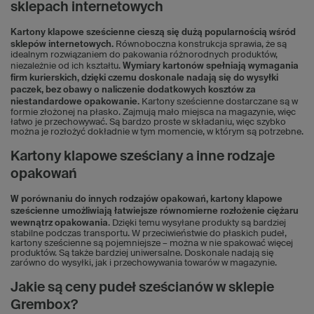
sklepach internetowych
Kartony klapowe sześcienne cieszą się dużą popularnością wśród
sklepów internetowych.
Równoboczna konstrukcja sprawia, że są
idealnym rozwiązaniem do pakowania różnorodnych produktów,
niezależnie od ich kształtu.
Wymiary kartonów spełniają wymagania
firm kurierskich, dzięki czemu doskonale nadają się do wysyłki
paczek, bez obawy o naliczenie dodatkowych kosztów za
niestandardowe opakowanie.
Kartony sześcienne dostarczane są w
formie złożonej na płasko. Zajmują mało miejsca na magazynie, więc
łatwo je przechowywać. Są bardzo proste w składaniu, więc szybko
można je rozłożyć dokładnie w tym momencie, w którym są potrzebne.
Kartony klapowe sześciany a inne rodzaje
opakowań
W porównaniu do innych rodzajów opakowań, kartony klapowe
sześcienne umożliwiają łatwiejsze równomierne rozłożenie ciężaru
wewnątrz opakowania
. Dzięki temu wysyłane produkty są bardziej
stabilne podczas transportu. W przeciwieństwie do płaskich pudeł,
kartony sześcienne są pojemniejsze – można w nie spakować więcej
produktów. Są także bardziej uniwersalne. Doskonale nadają się
zarówno do wysyłki, jak i przechowywania towarów w magazynie.
Jakie są ceny pudeł sześcianów w sklepie
Grembox?