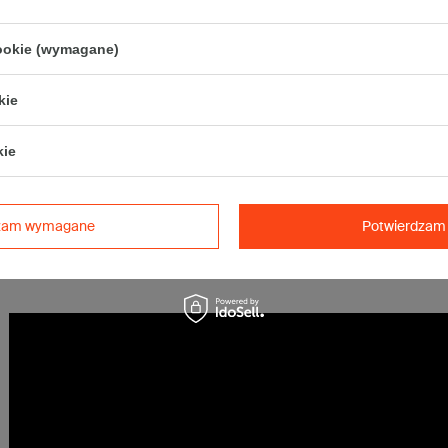
Karton nadaje się do pakowania wysyłek kurierskich:
• Poczta Polska List L
cookie (wymagane)
• Poczta Polska Paczka A
• InPost C
kie
• Pocztex L
• Orlen Paczka L
kie
Maksymalna waga paczki -
31,5kg
Maksymalna ilość w jednej przesyłce -
3 x komplet
(60 szt.)
dzam wymagane
Potwierdzam 