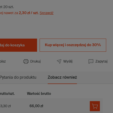
et
20
szt.
ej nawet za
2,30 zł / szt.
Sprawdź
Kup więcej i
oszczędzaj do 30%
aj do koszyka
pisz
Drukuj
Wyślij
Zapytaj
Pytania do produktu
Zobacz również
rutto/szt.
Wartość brutto
3,30 zł
66,00 zł