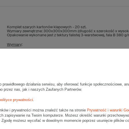
Komplet szarych kartonów klapowych - 20 szt.
Wymiary zewnętrzne: 300x300x300mm (długość x szerokość x wysok
Opakowanie wykonane jest z tektury falistej 3-warstwowej, fala B 380 g
Wymiary
:
• zewnętrzne:
300x300x300 mm
• wewnętrzne:
294x294x288 mm
• pojemność:
24 l
Materiał
:
• tektura falista:
3-warstwowa
o prawidłowego działania serwisu, aby oferować funkcje społecznościowe, an
• fala:
B
no przez nas, jak i naszych Zaufanych Partnerów.
• gramatura:
380 g/m2
polityce prywatności
.
• kolor:
Szary
unków i prywatności można znaleźć także na stronie
Prywatność i warunki Go
Dodatkowe
:
ch zapisywanie na Twoim komputerze. Możesz określić warunki przechowywani
• waga jednostkowa (+/-5%):
270 g
". Zgodę możesz wycofać w dowolnym momencie poprzez usunięcie plików coo
• typ fefco:
F0201