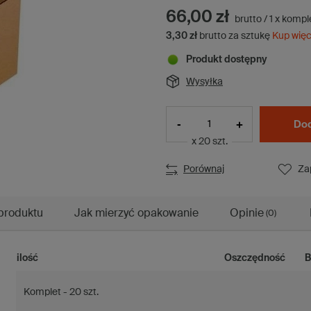
66,00 zł
brutto
/
1
x
kompl
3,30 zł
brutto za sztukę
Kup więc
Produkt dostępny
Wysyłka
-
+
Dod
x 20 szt.
Porównaj
Za
produktu
Jak mierzyć opakowanie
Opinie
(0)
ilość
Oszczędność
B
Komplet - 20 szt.