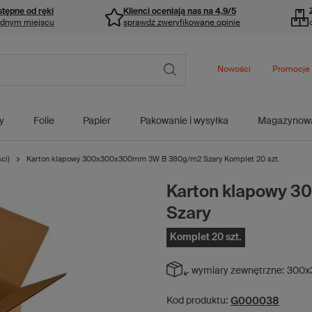
stępne od ręki
Klienci oceniają nas na 4,9/5
ednym miejscu
sprawdź zweryfikowane opinie
Nowości
Promocje
y
Folie
Papier
Pakowanie i wysyłka
Magazynow
ci)
Karton klapowy 300x300x300mm 3W B 380g/m2 Szary Komplet 20 szt.
Karton klapowy 
Szary
Komplet 20 szt.
wymiary zewnętrzne:
300x
G000038
Kod produktu: