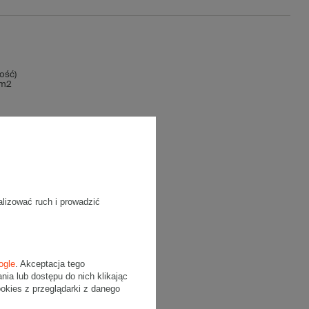
ość)
/m2
alizować ruch i prowadzić
ogle
. Akceptacja tego
a lub dostępu do nich klikając
kies z przeglądarki z danego