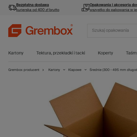
Bezpłatna dostawa
Opakowania i akcesoria
do
kurierska od 400 zł brutto
wszystko do pakowania w j
Kartony
Tektura, przekładki i tacki
Koperty
Taśm
Grembox producent
Kartony
Klapowe
Średnie (300 - 495 mm długoś