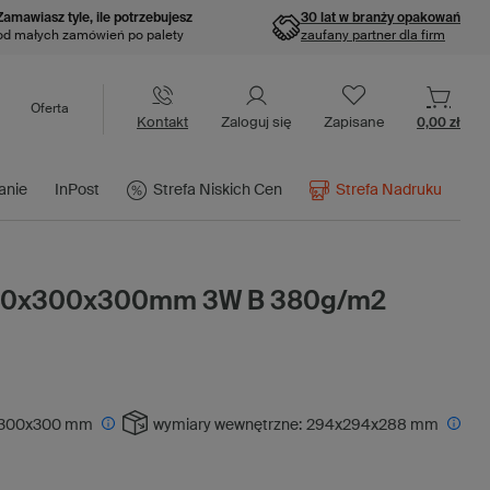
Zamawiasz tyle, ile potrzebujesz
30 lat w branży opakowań
od małych zamówień po palety
zaufany partner dla firm
Oferta
Kontakt
Zaloguj się
Zapisane
0,00 zł
anie
InPost
Strefa Niskich Cen
Strefa Nadruku
300x300x300mm 3W B 380g/m2
300x300 mm
wymiary wewnętrzne:
294x294x288 mm