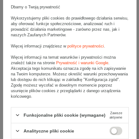
Kolor
Jasnobrązowy (szary)
Dbamy o Twoją prywatność
Wytrzymałość
Średnia
Wykorzystujemy pliki cookies do prawidłowego działania serwisu,
aby oferować funkcje społecznościowe, analizować ruch i
Tektura
5-warstwowa
prowadzić działania marketingowe - zarówno przez nas, jak i
naszych Zaufanych Partnerów.
Więcej informacji znajdziesz w
polityce prywatności
.
Więcej informacji na temat warunków i prywatności można
Opis produktu
znaleźć także na stronie
Prywatność i warunki Google
.
Akceptacja tego komunikatu oznacza zgodę na ich zapisywanie
na Twoim komputerze. Możesz określić warunki przechowywania
lub dostępu do nich klikając w zakładkę "Konfiguracja zgód".
Zgodę możesz wycofać w dowolnym momencie poprzez
Komplet szarych przekładek tekturowych - 10 szt.
Wymiary zewnętrzne: 1200x1000mm (długość x szerokość)
usunięcie plików cookies z przeglądarki z danego urządzenia
Przekładka wykonana jest z tektury falistej 5-warstwowej, fala EB
końcowego.
580 g/m2
Wymiary
:
Zawsze
Funkcjonalne pliki cookie (wymagane)
• zewnętrzne:
1200x1000 mm
aktywne
Materiał
:
Analityczne pliki cookie
• tektura falista:
5-warstwowa