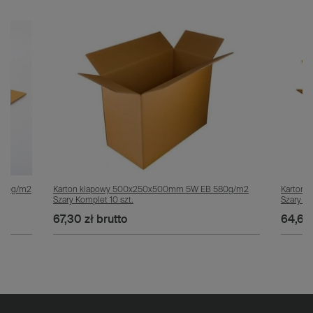
 590g/m2
Karton klapowy 500x250x500mm 5W EB 580g/m2
Karton
Szary Komplet 10 szt.
Szary Ko
67,30 zł
brutto
64,60 