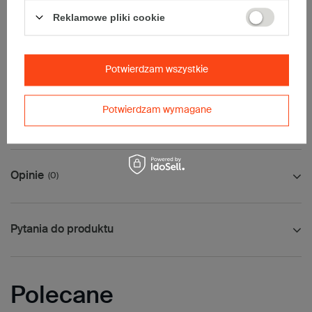
• fala:
EB
Reklamowe pliki cookie
• gramatura:
580g/m2
• kolor:
Szary
Dodatkowe
:
Potwierdzam wszystkie
• waga jednostkowa (+/-5%):
696 g
Maksymalna waga paczki -
31,5kg
Potwierdzam wymagane
Maksymalna ilość w jednej przesyłce -
2 x komplet
(20 szt.)
Opinie
(0)
Pytania do produktu
Polecane