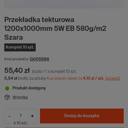
Przekładka tekturowa
1200x1000mm 5W EB 580g/m2
Szara
Komplet 10 szt.
G005586
Kod produktu:
55,40 zł
brutto
/
1
x
komplet
10
szt.
5,54 zł
brutto za sztukę
Kup więcej nawet za
4,10 zł / szt.
Sprawdź
Produkt dostępny
Wysyłka
-
+
Dodaj do koszyka
x 10 szt.