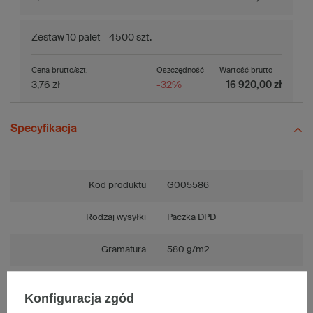
Zestaw 10 palet - 4500 szt.
Cena brutto/szt.
Oszczędność
Wartość brutto
3,76 zł
-32%
16 920,00 zł
Specyfikacja
Kod produktu
G005586
Rodzaj wysyłki
Paczka DPD
Gramatura
580 g/m2
Fala
EB
Konfiguracja zgód