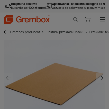
Bezpłatna dostawa
Opakowania i akcesoria
dostępne od ręki
kurierska od 400 zł brutto
wszystko do pakowania w jednym miejscu
Grembox producent
Tektura, przekładki i tacki
Przekładki te