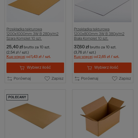
Przekładka tekturowa
Przekładka tekturowa
1200x1000mm 3W B 280g/m2
1200x800mm 3W B 380g/m2
Szara Komplet 10 szt.
Biała Komplet 10 szt.
25,40 zł
37,60 zł
brutto
za 10 szt.
brutto
za 10 szt.
(2,54 zł / szt.)
(3,76 zł / szt.)
Kup więcej
od
1,43 zł
/ szt.
Kup więcej
od
2,65 zł
/ szt.
Wybierz ilość
Wybierz ilość
Porównaj
Zapisz
Porównaj
Zapisz
POLECANY