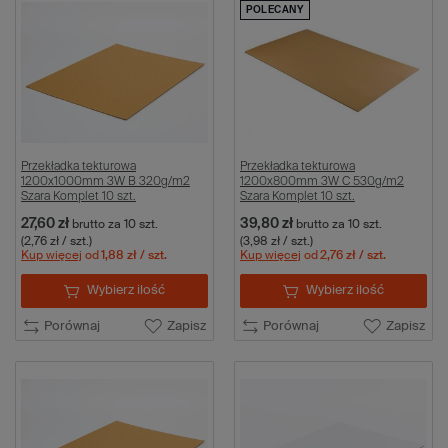
POLECANY
Przekładka tekturowa
Przekładka tekturowa
1200x1000mm 3W B 320g/m2
1200x800mm 3W C 530g/m2
Szara Komplet 10 szt.
Szara Komplet 10 szt.
27,60 zł
39,80 zł
brutto
za 10 szt.
brutto
za 10 szt.
(2,76 zł / szt.)
(3,98 zł / szt.)
Kup więcej
od
1,88 zł
/ szt.
Kup więcej
od
2,76 zł
/ szt.
Wybierz ilość
Wybierz ilość
Porównaj
Zapisz
Porównaj
Zapisz