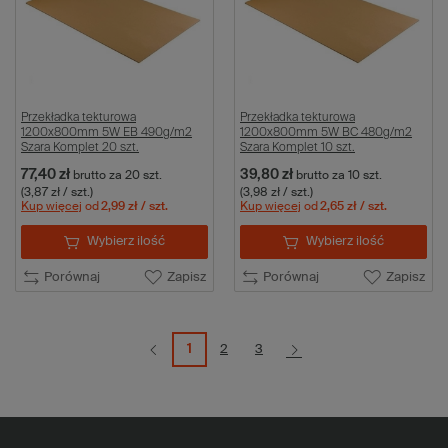
Przekładka tekturowa
Przekładka tekturowa
1200x800mm 5W EB 490g/m2
1200x800mm 5W BC 480g/m2
Szara Komplet 20 szt.
Szara Komplet 10 szt.
77,40 zł
39,80 zł
brutto
za 20 szt.
brutto
za 10 szt.
(3,87 zł / szt.)
(3,98 zł / szt.)
Kup więcej
od
2,99 zł
/ szt.
Kup więcej
od
2,65 zł
/ szt.
Wybierz ilość
Wybierz ilość
Porównaj
Zapisz
Porównaj
Zapisz
1
2
3