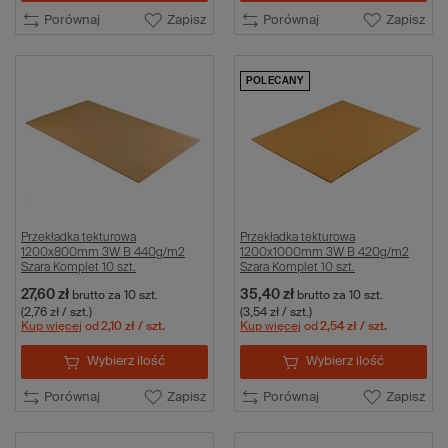
Porównaj
Zapisz
Porównaj
Zapisz
POLECANY
Przekładka tekturowa
Przekładka tekturowa
1200x800mm 3W B 440g/m2
1200x1000mm 3W B 420g/m2
Szara Komplet 10 szt.
Szara Komplet 10 szt.
27,60 zł
35,40 zł
brutto
za 10 szt.
brutto
za 10 szt.
(2,76 zł / szt.)
(3,54 zł / szt.)
Kup więcej
od
2,10 zł
/ szt.
Kup więcej
od
2,54 zł
/ szt.
Wybierz ilość
Wybierz ilość
Porównaj
Zapisz
Porównaj
Zapisz