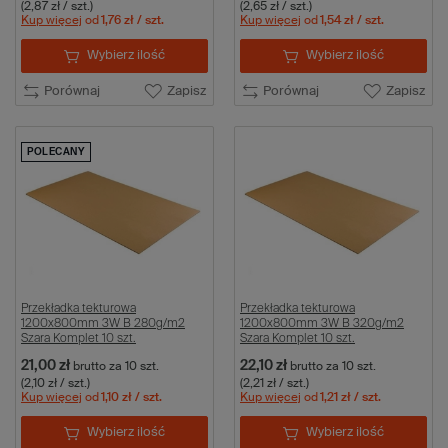
(2,87 zł / szt.)
(2,65 zł / szt.)
Kup więcej
od
1,76 zł
/ szt.
Kup więcej
od
1,54 zł
/ szt.
Wybierz ilość
Wybierz ilość
Porównaj
Zapisz
Porównaj
Zapisz
POLECANY
Przekładka tekturowa
Przekładka tekturowa
1200x800mm 3W B 280g/m2
1200x800mm 3W B 320g/m2
Szara Komplet 10 szt.
Szara Komplet 10 szt.
21,00 zł
22,10 zł
brutto
za 10 szt.
brutto
za 10 szt.
(2,10 zł / szt.)
(2,21 zł / szt.)
Kup więcej
od
1,10 zł
/ szt.
Kup więcej
od
1,21 zł
/ szt.
Wybierz ilość
Wybierz ilość