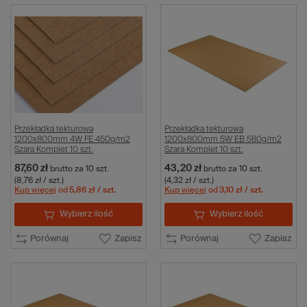
Przekładka tekturowa
Przekładka tekturowa
1200x800mm 4W FE 450g/m2
1200x800mm 5W EB 580g/m2
Szara Komplet 10 szt.
Szara Komplet 10 szt.
87,60 zł
43,20 zł
brutto
za 10 szt.
brutto
za 10 szt.
(8,76 zł / szt.)
(4,32 zł / szt.)
Kup więcej
od
5,86 zł
/ szt.
Kup więcej
od
3,10 zł
/ szt.
Wybierz ilość
Wybierz ilość
Porównaj
Zapisz
Porównaj
Zapisz