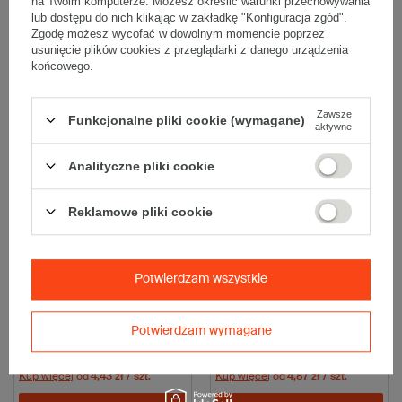
na Twoim komputerze. Możesz określić warunki przechowywania
55,40 zł
59,20 zł
brutto
za 10 szt.
brutto
za 10 szt.
lub dostępu do nich klikając w zakładkę "Konfiguracja zgód".
(5,54 zł / szt.)
(5,92 zł / szt.)
Zgodę możesz wycofać w dowolnym momencie poprzez
Kup więcej
od
4,10 zł
/ szt.
Kup więcej
od
3,53 zł
/ szt.
usunięcie plików cookies z przeglądarki z danego urządzenia
końcowego.
Wybierz ilość
Wybierz ilość
Porównaj
Zapisz
Porównaj
Zapisz
Zawsze
Funkcjonalne pliki cookie (wymagane)
aktywne
Analityczne pliki cookie
Reklamowe pliki cookie
Potwierdzam wszystkie
Przekładka tekturowa
Przekładka tekturowa
1200x800mm 5W EB 600g/m2
1200x800mm 5W BC 710g/m2
Biała Komplet 10 szt.
Szara Komplet 10 szt.
Potwierdzam wymagane
62,00 zł
60,90 zł
brutto
za 10 szt.
brutto
za 10 szt.
(6,20 zł / szt.)
(6,09 zł / szt.)
Kup więcej
od
4,43 zł
/ szt.
Kup więcej
od
4,87 zł
/ szt.