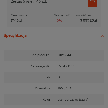
Zestaw 5 palet - 40 szt.
Cena brutto/szt.
Oszczędność
Wartość brutto
77,43 zł
-10%
3 097,20 zł
Specyfikacja
Kod produktu
G021544
Rodzaj wysyłki
Paczka DPD
Fala
B
Gramatura
180 g/m2
Kolor
Jasnobrązowy (szary)