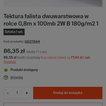
Tektura falista dwuwarstwowa w
rolce 0,8m x 100mb 2W B 180g/m2 1
Sztuka 1 szt.
G021544
Kod produktu:
86,35 zł
brutto
/
1
x
szt.
86,35 zł
brutto za sztukę
Kup więcej nawet za
77,43 zł / szt.
Sprawdź
Produkt dostępny
Wysyłka
-
+
Dodaj do koszyka