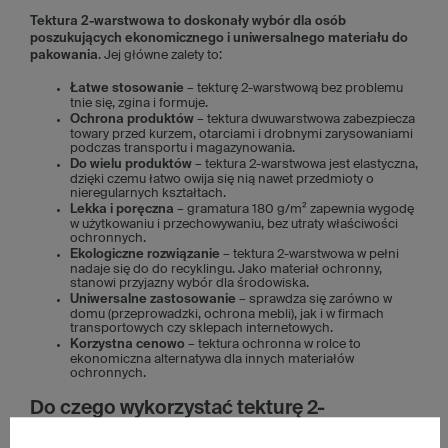
Tektura 2-warstwowa to doskonały wybór dla osób
poszukujących ekonomicznego i uniwersalnego materiału do
pakowania
. Jej główne zalety to:
Łatwe stosowanie
– tekturę 2-warstwową bez problemu
tnie się, zgina i formuje.
Ochrona produktów
– tektura dwuwarstwowa zabezpiecza
towary przed kurzem, otarciami i drobnymi zarysowaniami
podczas transportu i magazynowania.
Do wielu produktów
– tektura 2-warstwowa jest elastyczna,
dzięki czemu łatwo owija się nią nawet przedmioty o
nieregularnych kształtach.
Lekka i poręczna
– gramatura 180 g/m² zapewnia wygodę
w użytkowaniu i przechowywaniu, bez utraty właściwości
ochronnych.
Ekologiczne rozwiązanie
– tektura 2-warstwowa w pełni
nadaje się do do recyklingu. Jako materiał ochronny,
stanowi przyjazny wybór dla środowiska.
Uniwersalne zastosowanie
– sprawdza się zarówno w
domu (przeprowadzki, ochrona mebli), jak i w firmach
transportowych czy sklepach internetowych.
Korzystna cenowo
– tektura ochronna w rolce to
ekonomiczna alternatywa dla innych materiałów
ochronnych.
Do czego wykorzystać tekturę 2-
warstwową w rolce 0,8 m x 100 mb?