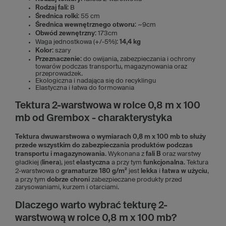
Rodzaj fali
: B
Średnica rolki
: 55 cm
Średnica wewnętrznego otworu
: ~9cm
Obwód zewnętrzny
: 173cm
Waga jednostkowa (+/-5%):
14,4 kg
Kolor
: szary
Przeznaczenie
: do owijania, zabezpieczania i ochrony
towarów podczas transportu, magazynowania oraz
przeprowadzek.
Ekologiczna i nadająca się do recyklingu
Elastyczna i łatwa do formowania
Tektura 2-warstwowa w rolce 0,8 m x 100
mb od Grembox - charakterystyka
Tektura dwuwarstwowa o wymiarach 0,8 m x 100 mb to służy
przede wszystkim do zabezpieczania produktów podczas
transportu i magazynowania
. Wykonana z
fali B
oraz warstwy
gładkiej (
linera
), jest
elastyczna
a przy tym
funkcjonalna
. Tektura
2-warstwowa o
gramaturze 180 g/m²
jest
lekka
i
łatwa w użyciu
,
a przy tym
dobrze chroni
zabezpieczane produkty przed
zarysowaniami, kurzem i otarciami.
Dlaczego warto wybrać tekturę 2-
warstwową w rolce 0,8 m x 100 mb?