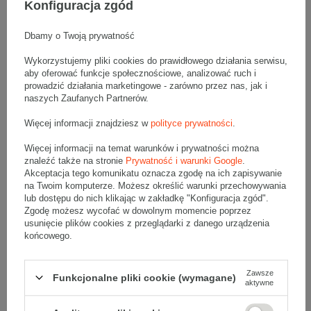
Konfiguracja zgód
Tektura 2-warstwowa w rolce doskonale sprawdza się do:
Dbamy o Twoją prywatność
owijania mebli i elementów wyposażenia podczas
przeprowadzki,
zabezpieczania sprzętu AGD i RTV przed otarciami i
Wykorzystujemy pliki cookies do prawidłowego działania serwisu,
kurzem,
aby oferować funkcje społecznościowe, analizować ruch i
stosowania jako przekładki między produktami na palecie,
prowadzić działania marketingowe - zarówno przez nas, jak i
ochrony książek, dokumentów i materiałów biurowych w
transporcie,
naszych Zaufanych Partnerów.
zawijania drobnych paczek i produktów w sklepie
internetowym,
Więcej informacji znajdziesz w
polityce prywatności
.
wykorzystania jako warstwa ochronna przy malowaniu i
remontach (np. na podłodze lub blatach),
pakowania nieregularnych przedmiotów, które trudno
Więcej informacji na temat warunków i prywatności można
zabezpieczyć w klasycznym kartonie.
znaleźć także na stronie
Prywatność i warunki Google
.
Akceptacja tego komunikatu oznacza zgodę na ich zapisywanie
Powyższa lista to tylko przykłady
. W razie wątpliwości, w jaki
na Twoim komputerze. Możesz określić warunki przechowywania
sposób wykorzystać tekturę 2-warstwową w rolce 0,8 m x 100
mb, zachęcamy do
kontaktu z naszym Biurem Obsługi Klienta
.
lub dostępu do nich klikając w zakładkę "Konfiguracja zgód".
Zgodę możesz wycofać w dowolnym momencie poprzez
Kto korzysta z tektury 2-warstwowej w
usunięcie plików cookies z przeglądarki z danego urządzenia
końcowego.
rolce 0,8 m x 100 mb?
Z tektury 2-warstwowej w rolce 0,8 m x 100 mb korzystają
Zawsze
najczęściej:
Funkcjonalne pliki cookie (wymagane)
aktywne
firmy logistyczne i transportowe,
sklepy internetowe (do zabezpieczania przesyłek),