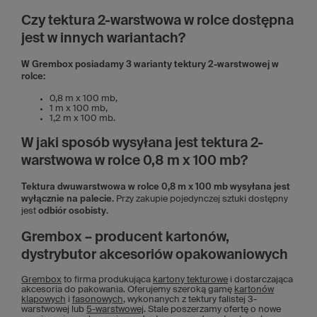
Czy tektura 2-warstwowa w rolce dostępna
jest w innych wariantach?
W Grembox posiadamy 3 warianty tektury 2-warstwowej w
rolce:
0,8 m x 100 mb,
1 m x 100 mb,
1,2 m x 100 mb.
W jaki sposób wysyłana jest tektura 2-
warstwowa w rolce 0,8 m x 100 mb?
Tektura dwuwarstwowa w rolce 0,8 m x 100 mb wysyłana jest
wyłącznie na palecie.
Przy zakupie pojedynczej sztuki dostępny
jest
odbiór osobisty
.
Grembox – producent kartonów,
dystrybutor akcesoriów opakowaniowych
Grembox
to firma produkująca
kartony tekturowe
i dostarczająca
akcesoria do pakowania. Oferujemy szeroką gamę
kartonów
klapowych
i
fasonowych
, wykonanych z tektury falistej 3-
warstwowej lub
5-warstwowej
. Stale poszerzamy ofertę o nowe