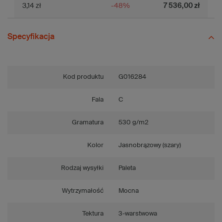
3,14 zł
-48%
7 536,00 zł
Specyfikacja
Kod produktu
G016284
Fala
C
Gramatura
530 g/m2
Kolor
Jasnobrązowy (szary)
Rodzaj wysyłki
Paleta
Wytrzymałość
Mocna
Tektura
3-warstwowa