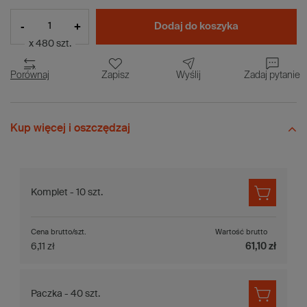
-
+
Dodaj do koszyka
x 480 szt.
Porównaj
Zapisz
Wyślij
Zadaj pytanie
Kup więcej i oszczędzaj
Komplet - 10 szt.
Cena brutto/szt.
Wartość brutto
6,11 zł
61,10 zł
Paczka - 40 szt.