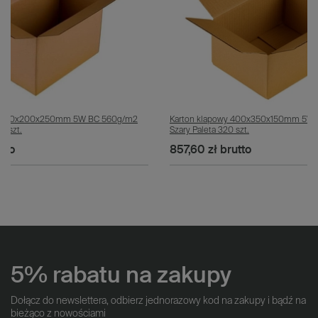
y 400x200x250mm 5W BC 560g/m2
Karton klapowy 400x350x150mm 5W
0 szt.
Szary Paleta 320 szt.
tto
857,60 zł
brutto
5% rabatu na zakupy
Dołącz do newslettera, odbierz jednorazowy kod na zakupy i bądź na
bieżąco z nowościami