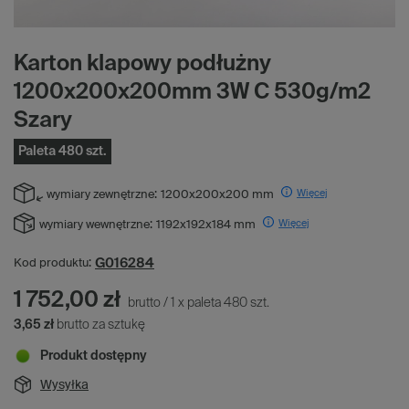
Karton klapowy podłużny
1200x200x200mm 3W C 530g/m2
Szary
Paleta 480 szt.
Więcej
wymiary zewnętrzne:
1200x200x200 mm
Więcej
wymiary wewnętrzne:
1192x192x184 mm
G016284
Kod produktu:
1 752,00 zł
brutto
/
1
x
paleta
480
szt.
3,65 zł
brutto za sztukę
Produkt dostępny
Wysyłka