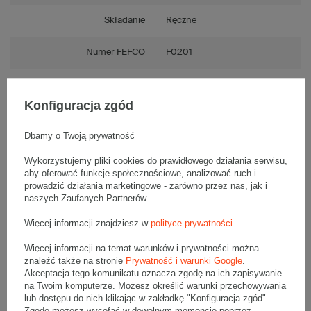
Składanie
Ręczne
Numer FEFCO
F0201
Konfiguracja zgód
Opis produktu
Dbamy o Twoją prywatność
Wykorzystujemy pliki cookies do prawidłowego działania serwisu,
aby oferować funkcje społecznościowe, analizować ruch i
Paleta szarych kartonów klapowych - 480 szt.
prowadzić działania marketingowe - zarówno przez nas, jak i
Wymiary zewnętrzne: 1200x200x200mm (długość x szerokość x
naszych Zaufanych Partnerów.
wysokość)
Opakowanie wykonane jest z tektury falistej 3-warstwowej, fala C
530 g/m2
Więcej informacji znajdziesz w
polityce prywatności
.
Wymiary
:
Więcej informacji na temat warunków i prywatności można
• zewnętrzne:
1200x200x200 mm
znaleźć także na stronie
Prywatność i warunki Google
.
• wewnętrzne:
1192x192x184 mm
Akceptacja tego komunikatu oznacza zgodę na ich zapisywanie
na Twoim komputerze. Możesz określić warunki przechowywania
• pojemność:
42 l
lub dostępu do nich klikając w zakładkę "Konfiguracja zgód".
Zgodę możesz wycofać w dowolnym momencie poprzez