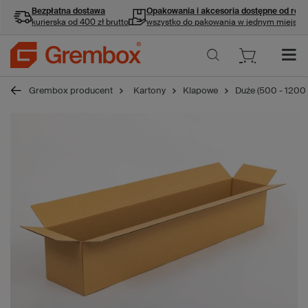
Bezpłatna dostawa
Opakowania i akcesoria
dostępne od ręki
kurierska od 400 zł brutto
wszystko do pakowania w jednym miejscu
Grembox producent
Kartony
Klapowe
Duże (500 - 1200