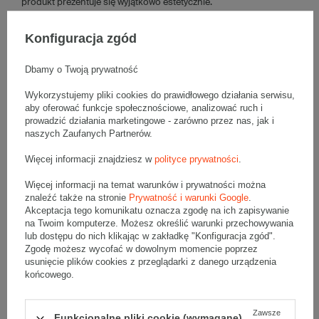
produkt prezentuje się wyjątkowo estetycznie.
Zamknięcie na magnes zapewnia wygodne użytkowanie, a także
stabilne domknięcie opakowania – takie rozwiązanie pozwala na
Konfiguracja zgód
ochronę zawartości przed przypadkowym wysunięciem podczas
przenoszenia. Kompaktowy format 203x152x55 mm doskonale
sprawdzi się przy pakowaniu kosmetyków, świec, biżuterii,
Dbamy o Twoją prywatność
słodyczy oraz drobnej ceramiki.
Różowe opakowanie pełni funkcję ochronną oraz estetyczną,
Wykorzystujemy pliki cookies do prawidłowego działania serwisu,
dzięki czemu nie wymaga dodatkowego papieru ozdobnego.
aby oferować funkcje społecznościowe, analizować ruch i
Wystarczy uzupełnić opakowanie o elegancki wypełniacz, a
prowadzić działania marketingowe - zarówno przez nas, jak i
upominek będzie stylowo i bezpiecznie zapakowany.
naszych Zaufanych Partnerów.
Różowe pudełko na magnes z okienkiem –
Więcej informacji znajdziesz w
polityce prywatności
.
estetyka i wygoda zamykania
Więcej informacji na temat warunków i prywatności można
Karton różowy magnetyczny
umożliwia szybkie i pewne
znaleźć także na stronie
Prywatność i warunki Google
.
zamknięcie wieczka bez konieczności stosowania dodatkowych
Akceptacja tego komunikatu oznacza zgodę na ich zapisywanie
zabezpieczeń, np. taśm oraz wstążek. Przezroczyste okienko
eksponuje zawartość, podkreślając charakter upominku. Takie
na Twoim komputerze. Możesz określić warunki przechowywania
rozwiązanie doskonale sprawdzi się w przypadku pakowania
lub dostępu do nich klikając w zakładkę "Konfiguracja zgód".
produktów o charakterze dekoracyjnym.
Zgodę możesz wycofać w dowolnym momencie poprzez
usunięcie plików cookies z przeglądarki z danego urządzenia
Sztywna konstrukcja kartonu zapewnia stabilność i ochronę
przed zgnieceniem, jednak subtelny różowy kolor oraz
końcowego.
przezroczyste okienko nadają mu lekkości. Pudełko zachowuje
swoją formę nawet przy częstym otwieraniu i zamykaniu, więc
sprawdzi się jako opakowanie prezentowe, ale również może
służyć do przechowywania drobnych przedmiotów.
Zawsze
Funkcjonalne pliki cookie (wymagane)