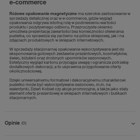
e-commerce
Różowe opakowanie magnetyczne
ma szerokie zastosowanie w
sprzedaży detalicznej oraz w e-commerce, gdzie wygląd
opakowania odgrywa istotną rolę w podniesieniu wartości
produktu i pozytywnego odbioru. Przezroczyste okienko
umożliwia prezentację zawartości bez konieczności otwierania
pudełka, co sprawdza się zarówno na półce sklepowej, jak i na
zdjęciach produktowych w sklepach internetowych.
W sprzedaży stacjonarnej opakowanie wykorzystywane jest do
eksponowania gotowych zestawów prezentowych, kosmetyków,
świec, biżuterii oraz drobnych upominków sezonowych.
Estetyczny wygląd kartonu przyciąga uwagę i ogranicza potrzebę
dodatkowych dekoracji, a to usprawnia przygotowanie oferty
okolicznościowej.
Dzięki uniwersalnemu formatowi i dekoracyjnemu charakterowi
pudełko może być wykorzystywane sezonowo, m.in. na
walentynki, Dzień Kobiet czy akcje promocyjne, a także jako stały
element oferty prezentowej w sklepach internetowych i butikach
stacjonarnych.
Opinie
(0)