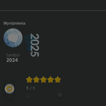
Wyróżnienia
5
/ 5
1146
opinii