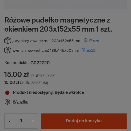
Różowe pudełko magnetyczne z
okienkiem 203x152x55 mm 1 szt.
Więcej
wymiary zewnętrzne:
203x152x55 mm
Więcej
wymiary wewnętrzne:
189x145x50 mm
G022720
Kod produktu:
15,00 zł
brutto
/
1
x
szt.
15,00 zł
brutto za sztukę
Produkt niedostępny. Będzie wkrótce
Wysyłka
-
+
Dodaj do koszyka