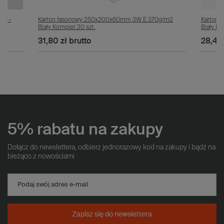
mm -
Karton fasonowy 250x200x60mm 3W E 370g/m2
Karton
Biały Komplet 20 szt.
Biały Ko
31,80 zł
brutto
28,40 
5% rabatu na zakupy
Dołącz do newslettera, odbierz jednorazowy kod na zakupy i bądź na
bieżąco z nowościami
Podaj swój adres e-mail
Zapisz się do newslettera