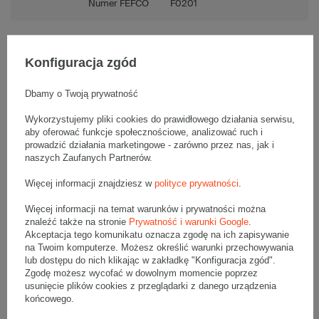
Numer FEFCO
F0201
Konfiguracja zgód
Opis produktu
Dbamy o Twoją prywatność
Wykorzystujemy pliki cookies do prawidłowego działania serwisu,
aby oferować funkcje społecznościowe, analizować ruch i
Paczka jednostronnie białych kartonów klapowych - 160 szt.
Wymiary zewnętrzne: 350x250x150mm (długość x szerokość x
prowadzić działania marketingowe - zarówno przez nas, jak i
wysokość)
naszych Zaufanych Partnerów.
Opakowanie wykonane jest z tektury falistej 3-warstwowej, fala B
360 g/m2
Więcej informacji znajdziesz w
polityce prywatności
.
Wymiary
:
Więcej informacji na temat warunków i prywatności można
• zewnętrzne:
350x250x150 mm
znaleźć także na stronie
Prywatność i warunki Google
.
• wewnętrzne:
344x244x138 mm
Akceptacja tego komunikatu oznacza zgodę na ich zapisywanie
• pojemność:
11 l
na Twoim komputerze. Możesz określić warunki przechowywania
lub dostępu do nich klikając w zakładkę "Konfiguracja zgód".
Materiał
:
Zgodę możesz wycofać w dowolnym momencie poprzez
usunięcie plików cookies z przeglądarki z danego urządzenia
• tektura falista:
3-warstwowa
końcowego.
• fala:
B
• gramatura:
360 g/m2