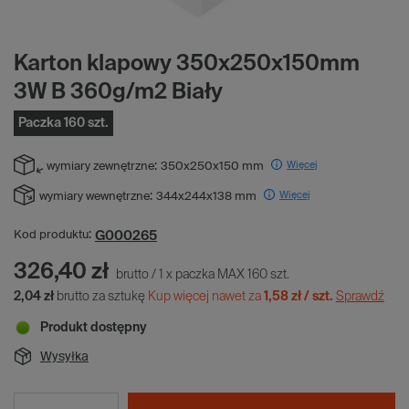
Karton klapowy 350x250x150mm
3W B 360g/m2 Biały
Paczka 160 szt.
Więcej
wymiary zewnętrzne:
350x250x150 mm
Więcej
wymiary wewnętrzne:
344x244x138 mm
G000265
Kod produktu:
326,40 zł
brutto
/
1
x
paczka MAX
160
szt.
2,04 zł
brutto za sztukę
Kup więcej nawet za
1,58 zł / szt.
Sprawdź
Produkt dostępny
Wysyłka