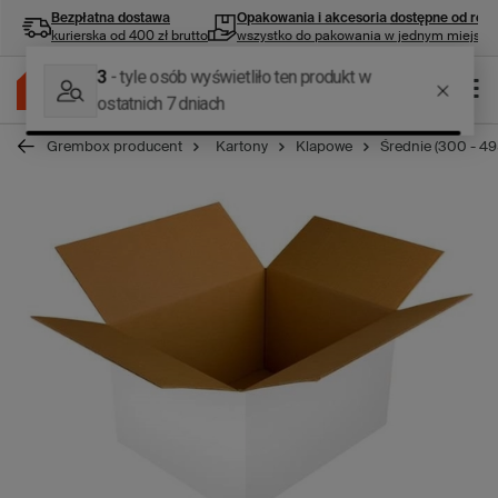
Bezpłatna dostawa
Opakowania i akcesoria
dostępne od ręki
kurierska od 400 zł brutto
wszystko do pakowania w jednym miejscu
Grembox producent
Kartony
Klapowe
Średnie (300 - 4