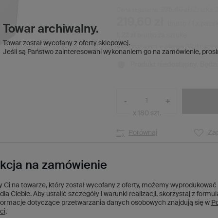
275,40 zł
(Zniżka
Cena regularna:
219,60 zł
brutto
/
1
x
pacz
Towar archiwalny.
1,22 zł
brutto za sztukę
Towar został wycofany z oferty sklepowej.
Najniższa cena w okresie 30 dni prze
Jeśli są Państwo zainteresowani wykonaniem go na zamówienie,
prosi
Produkt niedostępny. Będz
-
+
x 180 szt.
Porównaj
Zap
kcja na zamówienie
ży Ci na towarze, który został wycofany z oferty, możemy wyprodukować
dla Ciebie. Aby ustalić szczegóły i warunki realizacji, skorzystaj z formu
formacje dotyczące przetwarzania danych osobowych znajdują się w
Po
ci
.