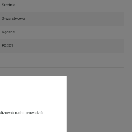
Średnia
3-warstwowa
Ręczne
F0201
ść)
/m2
alizować ruch i prowadzić