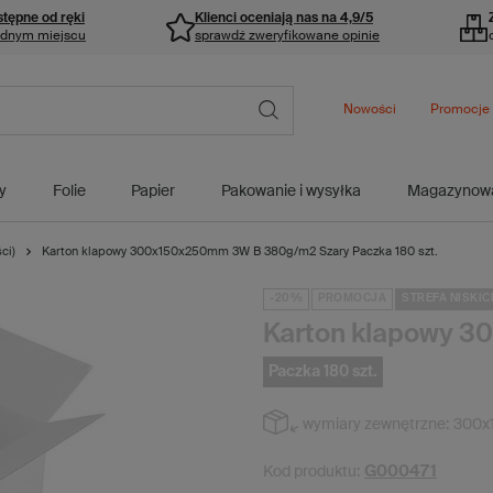
stępne od ręki
Klienci oceniają nas na 4,9/5
ednym miejscu
sprawdź zweryfikowane opinie
Nowości
Promocje
y
Folie
Papier
Pakowanie i wysyłka
Magazynow
ci)
Karton klapowy 300x150x250mm 3W B 380g/m2 Szary Paczka 180 szt.
-20%
PROMOCJA
STREFA NISKIC
Karton klapowy 
Paczka 180 szt.
wymiary zewnętrzne:
300x
G000471
Kod produktu: