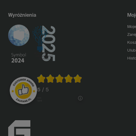
Wyróżnienia
Moj
Moje
Zarej
Kosz
Ulub
Histo
5
/ 5
1144
opinii