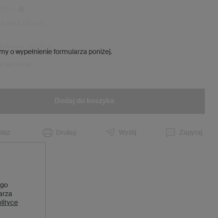
20
%)
ka MAX
180
szt.
d obniżką:
275,40 zł
my o wypełnienie formularza poniżej.
ie wkrótce
Dodaj do koszyka
isz
Drukuj
Wyślij
Zapytaj
 go
larza
lityce