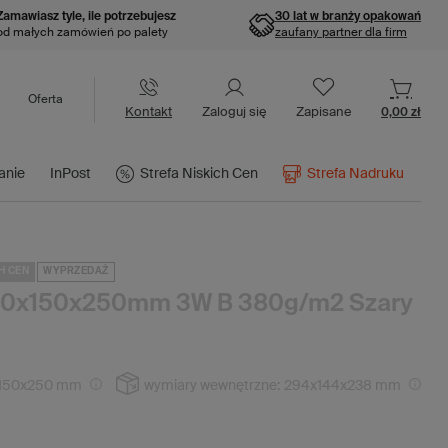
Zamawiasz tyle, ile potrzebujesz
30 lat w branży opakowań
od małych zamówień po palety
zaufany partner dla firm
Oferta
Kontakt
Zaloguj się
Zapisane
0,00 zł
anie
InPost
Strefa Niskich Cen
Strefa Nadruku
H CEN
WYPRZEDAŻ
300x150x250mm 3W B 380g/m2 Szary
150x250 mm
wymiary wewnętrzne:
294x144x238 mm