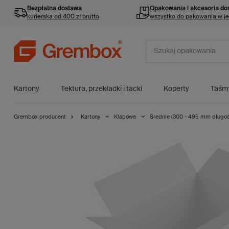
Bezpłatna dostawa
Opakowania i akcesoria
do
kurierska od 400 zł brutto
wszystko do pakowania w j
Kartony
Tektura, przekładki i tacki
Koperty
Taśm
Grembox producent
Kartony
Klapowe
Średnie (300 - 495 mm długoś