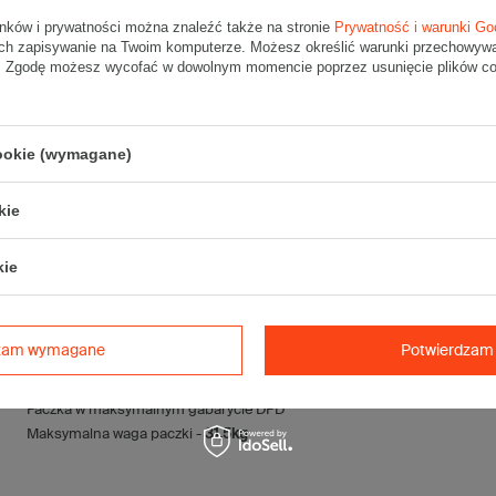
Materiał
:
unków i prywatności można znaleźć także na stronie
Prywatność i warunki Go
• tektura falista:
3-warstwowa
ch zapisywanie na Twoim komputerze. Możesz określić warunki przechowywani
". Zgodę możesz wycofać w dowolnym momencie poprzez usunięcie plików coo
• fala:
B
• gramatura:
380 g/m2
• kolor:
Szary
cookie (wymagane)
Dodatkowe
:
• waga jednostkowa (+/-5%):
135 g
• typ fefco:
F0201
kie
Karton nadaje się do pakowania wysyłek kurierskich:
kie
• Poczta Polska List L
• Poczta Polska Paczka A
• InPost B
• Pocztex M
dzam wymagane
Potwierdzam 
• Orlen Paczka M
Paczka w maksymalnym gabarycie DPD
Maksymalna waga paczki -
31,5kg