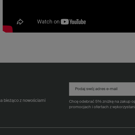
Podaj swój adres e-mail
na bieżąco z nowościami
Chcę odebrać 5% zniżkę na zakup opa
promocjach i ofertach z wykorzystan