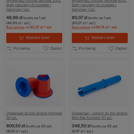
Wypełniacz chrupki Skropak 200L
Wypełniacz chrupki Skropak 400L
Biały naturalny do pudełek i
Biały naturalny do pudełek i
kartonów 1 szt.
kartonów 1 szt.
48,89 zł
80,07 zł
brutto
za 1 szt.
brutto
za 1 szt.
(48,89 zł / szt.)
(80,07 zł / szt.)
Kup więcej
od
42,37 zł
/ szt.
Kup więcej
od
69,74 zł
/ szt.
Wybierz ilość
Wybierz ilość
Porównaj
Zapisz
Porównaj
Zapisz
Dyspenser do folii stretch Komplet
Dyspenser - uchwyt do folii stretch
50 szt.
Mini Rap Komplet 50 szt.
809,50 zł
348,50 zł
brutto
za 50 szt.
brutto
za 50 szt.
(16,19 zł / szt.)
(6,97 zł / szt.)