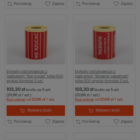
Porównaj
Zapisz
Porównaj
Zapisz
Etykiety ostrzegawcze z
Etykiety ostrzegawcze z
nadrukiem "Nie rzucać" rolka 500
nadrukiem "Sprawdź zawartość"
etykiet Komplet 5 szt.
rolka 500 etykiet Komplet 5 szt.
103,30 zł
103,30 zł
brutto
za 5 szt.
brutto
za 5 szt.
(20,66 zł / szt.)
(20,66 zł / szt.)
Kup więcej
od
20,66 zł
/ szt.
Kup więcej
od
20,66 zł
/ szt.
Wybierz ilość
Wybierz ilość
Porównaj
Zapisz
Porównaj
Zapisz