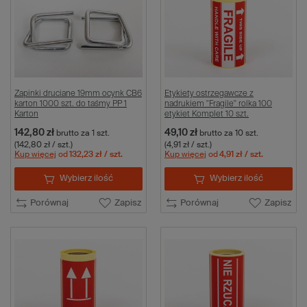
Zapinki druciane 19mm ocynk CB6
Etykiety ostrzegawcze z
karton 1000 szt. do taśmy PP 1
nadrukiem "Fragile" rolka 100
Karton
etykiet Komplet 10 szt.
142,80 zł
49,10 zł
brutto
za 1 szt.
brutto
za 10 szt.
(142,80 zł / szt.)
(4,91 zł / szt.)
Kup więcej
od
132,23 zł
/ szt.
Kup więcej
od
4,91 zł
/ szt.
Wybierz ilość
Wybierz ilość
Porównaj
Zapisz
Porównaj
Zapisz