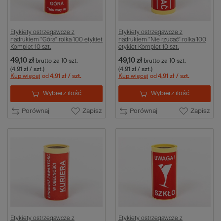
Etykiety ostrzegawcze z
Etykiety ostrzegawcze z
nadrukiem "Góra" rolka 100 etykiet
nadrukiem "Nie rzucać" rolka 100
Komplet 10 szt.
etykiet Komplet 10 szt.
49,10 zł
49,10 zł
brutto
za 10 szt.
brutto
za 10 szt.
(4,91 zł / szt.)
(4,91 zł / szt.)
Kup więcej
od
4,91 zł
/ szt.
Kup więcej
od
4,91 zł
/ szt.
Wybierz ilość
Wybierz ilość
Porównaj
Zapisz
Porównaj
Zapisz
Etykiety ostrzegawcze z
Etykiety ostrzegawcze z