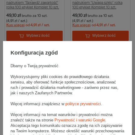
nadrukiem "Sprawdź zawartość"
nadrukiem "Uwaga szkło" rolka
rolka 100 etykiet Komplet 10 szt.
100 etykiet Komplet 10 szt.
49,10 zł
49,10 zł
brutto
za 10 szt.
brutto
za 10 szt.
(4,91 zł / szt.)
(4,91 zł / szt.)
Kup więcej
od
4,91 zł
/ szt.
Kup więcej
od
4,91 zł
/ szt.
Wybierz ilość
Wybierz ilość
Porównaj
Zapisz
Porównaj
Zapisz
Konfiguracja zgód
Dbamy o Twoją prywatność
Wykorzystujemy pliki cookies do prawidłowego działania
serwisu, aby oferować funkcje społecznościowe, analizować
ruch i prowadzić działania marketingowe - zarówno przez nas,
jak i naszych Zaufanych Partnerów.
Więcej informacji znajdziesz w
polityce prywatności
.
Etykiety ostrzegawcze z
Etykiety ostrzegawcze z
Więcej informacji na temat warunków i prywatności można
nadrukiem "Fragile" rolka 250
nadrukiem "Sprawdź zawartość"
znaleźć także na stronie
Prywatność i warunki Google
.
etykiet Komplet 10 szt.
rolka 250 etykiet Komplet 10 szt.
Akceptacja tego komunikatu oznacza zgodę na ich zapisywanie
111,90 zł
111,90 zł
brutto
za 10 szt.
brutto
za 10 szt.
na Twoim komputerze. Możesz określić warunki przechowywania
(11,19 zł / szt.)
(11,19 zł / szt.)