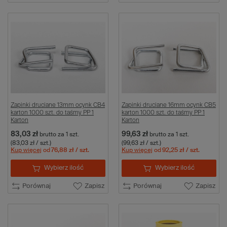
Zapinki druciane 13mm ocynk CB4
Zapinki druciane 16mm ocynk CB5
karton 1000 szt. do taśmy PP 1
karton 1000 szt. do taśmy PP 1
Karton
Karton
83,03 zł
99,63 zł
brutto
za 1 szt.
brutto
za 1 szt.
(83,03 zł / szt.)
(99,63 zł / szt.)
Kup więcej
od
76,88 zł
/ szt.
Kup więcej
od
92,25 zł
/ szt.
Wybierz ilość
Wybierz ilość
Porównaj
Zapisz
Porównaj
Zapisz