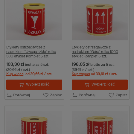
Etykiety ostrzegawcze z
Etykiety ostrzegawcze z
nadrukiem "Uwaga szkło" rolka
nadrukiem "Góra" rolka 1000
500 etykiet Komplet 5 szt.
etykiet Komplet 5 szt.
103,30 zł
198,05 zł
brutto
za 5 szt.
brutto
za 5 szt.
(20,66 zł / szt.)
(39,61 zł / szt.)
Kup więcej
od
20,66 zł
/ szt.
Kup więcej
od
39,61 zł
/ szt.
Wybierz ilość
Wybierz ilość
Porównaj
Zapisz
Porównaj
Zapisz