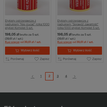
Etykiety ostrzegawcze z
Etykiety ostrzegawcze z
nadrukiem "Nie rzucać" rolka 1000
nadrukiem "Sprawdź zawartość"
etykiet Komplet 5 szt.
rolka 1000 etykiet Komplet 5 szt.
198,05 zł
198,05 zł
brutto
za 5 szt.
brutto
za 5 szt.
(39,61 zł / szt.)
(39,61 zł / szt.)
Kup więcej
od
39,61 zł
/ szt.
Kup więcej
od
39,61 zł
/ szt.
Wybierz ilość
Wybierz ilość
Porównaj
Zapisz
Porównaj
Zapisz
1
2
3
4