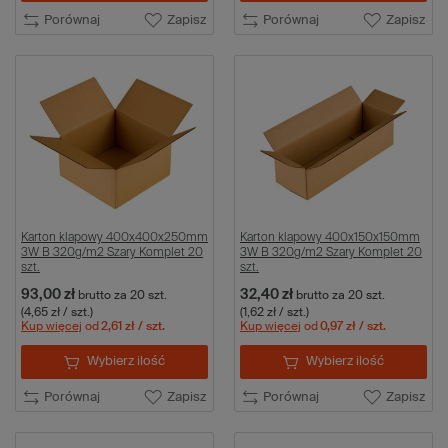
Porównaj
Zapisz
Porównaj
Zapisz
Karton klapowy 400x400x250mm
Karton klapowy 400x150x150mm
3W B 320g/m2 Szary Komplet 20
3W B 320g/m2 Szary Komplet 20
szt.
szt.
93,00 zł
32,40 zł
brutto
za 20 szt.
brutto
za 20 szt.
(4,65 zł / szt.)
(1,62 zł / szt.)
Kup więcej
od
2,61 zł
/ szt.
Kup więcej
od
0,97 zł
/ szt.
Wybierz ilość
Wybierz ilość
Porównaj
Zapisz
Porównaj
Zapisz