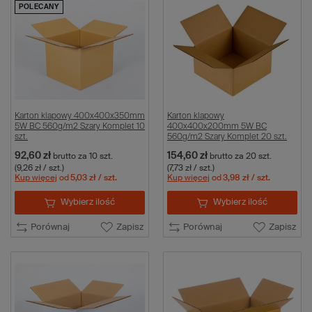
POLECANY
Karton klapowy 400x400x350mm
Karton klapowy
5W BC 560g/m2 Szary Komplet 10
400x400x200mm 5W BC
szt.
560g/m2 Szary Komplet 20 szt.
92,60 zł
154,60 zł
brutto
za 10 szt.
brutto
za 20 szt.
(9,26 zł / szt.)
(7,73 zł / szt.)
Kup więcej
od
5,03 zł
/ szt.
Kup więcej
od
3,98 zł
/ szt.
Wybierz ilość
Wybierz ilość
Porównaj
Zapisz
Porównaj
Zapisz