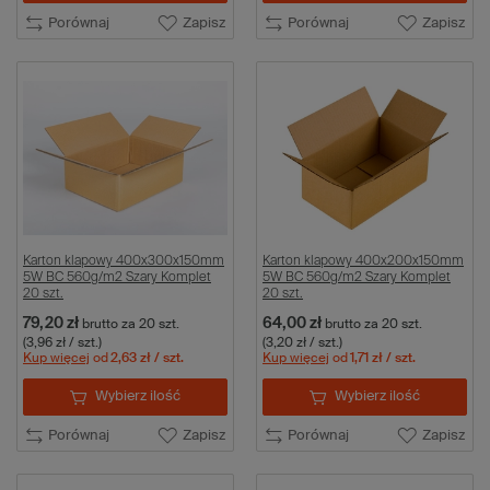
Porównaj
Zapisz
Porównaj
Zapisz
Karton klapowy 400x300x150mm
Karton klapowy 400x200x150mm
5W BC 560g/m2 Szary Komplet
5W BC 560g/m2 Szary Komplet
20 szt.
20 szt.
79,20 zł
64,00 zł
brutto
za 20 szt.
brutto
za 20 szt.
(3,96 zł / szt.)
(3,20 zł / szt.)
Kup więcej
od
2,63 zł
/ szt.
Kup więcej
od
1,71 zł
/ szt.
Wybierz ilość
Wybierz ilość
Porównaj
Zapisz
Porównaj
Zapisz