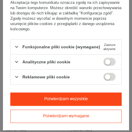
20 szt.
20 szt.
Akceptacja tego komunikatu oznacza zgodę na ich zapisywanie
na Twoim komputerze. Możesz określić warunki przechowywania
57,40 zł
125,20 zł
brutto
za 20 szt.
brutto
za 20 szt.
lub dostępu do nich klikając w zakładkę "Konfiguracja zgód".
(2,87 zł / szt.)
(6,26 zł / szt.)
Zgodę możesz wycofać w dowolnym momencie poprzez
Kup więcej
od
1,65 zł
/ szt.
Kup więcej
od
3,53 zł
/ szt.
usunięcie plików cookies z przeglądarki z danego urządzenia
końcowego.
Wybierz ilość
Wybierz ilość
Porównaj
Zapisz
Porównaj
Zapisz
Zawsze
Funkcjonalne pliki cookie (wymagane)
aktywne
Analityczne pliki cookie
Reklamowe pliki cookie
Potwierdzam wszystkie
Karton fasonowy z paskiem
Karton fasonowy z paskiem
klejowym i tasiemką zrywającą
klejowym i tasiemką zrywającą
400x300x80mm 3W E 340g/m2
400x300x80mm 3W E 390g/m2
Potwierdzam wymagane
Szary Komplet 20 szt.
Biały-Biały Komplet 20 szt.
66,20 zł
87,20 zł
brutto
za 20 szt.
brutto
za 20 szt.
(3,31 zł / szt.)
(4,36 zł / szt.)