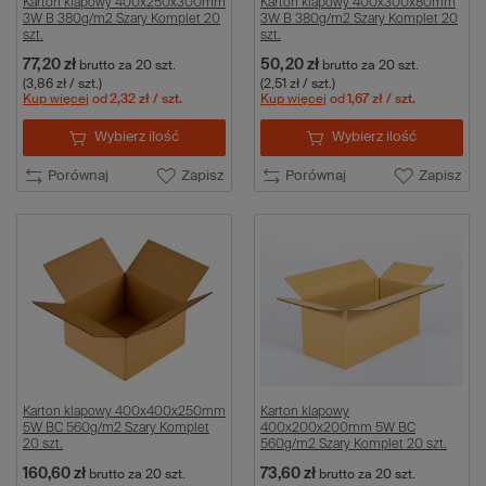
Karton klapowy 400x250x300mm
Karton klapowy 400x300x80mm
3W B 380g/m2 Szary Komplet 20
3W B 380g/m2 Szary Komplet 20
szt.
szt.
77,20 zł
50,20 zł
brutto
za 20 szt.
brutto
za 20 szt.
(3,86 zł / szt.)
(2,51 zł / szt.)
Kup więcej
od
2,32 zł
/ szt.
Kup więcej
od
1,67 zł
/ szt.
Wybierz ilość
Wybierz ilość
Porównaj
Zapisz
Porównaj
Zapisz
Karton klapowy 400x400x250mm
Karton klapowy
5W BC 560g/m2 Szary Komplet
400x200x200mm 5W BC
20 szt.
560g/m2 Szary Komplet 20 szt.
160,60 zł
73,60 zł
brutto
za 20 szt.
brutto
za 20 szt.