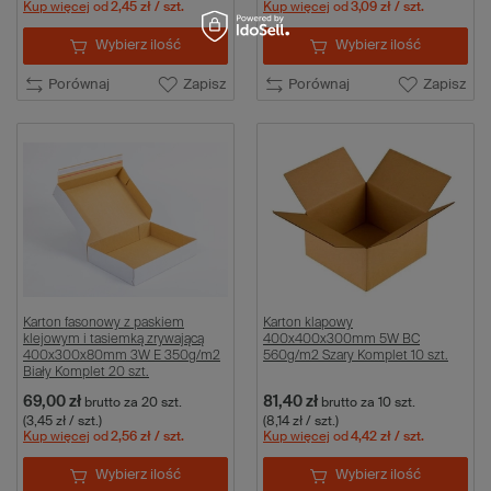
Kup więcej
od
2,45 zł
/ szt.
Kup więcej
od
3,09 zł
/ szt.
Wybierz ilość
Wybierz ilość
Porównaj
Zapisz
Porównaj
Zapisz
Karton fasonowy z paskiem
Karton klapowy
klejowym i tasiemką zrywającą
400x400x300mm 5W BC
400x300x80mm 3W E 350g/m2
560g/m2 Szary Komplet 10 szt.
Biały Komplet 20 szt.
69,00 zł
81,40 zł
brutto
za 20 szt.
brutto
za 10 szt.
(3,45 zł / szt.)
(8,14 zł / szt.)
Kup więcej
od
2,56 zł
/ szt.
Kup więcej
od
4,42 zł
/ szt.
Wybierz ilość
Wybierz ilość