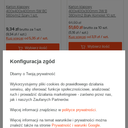
Karton klapowy
Karton klapowy
400x400x400mm 5W BC
400x400x300mm 3W B
560g/m2 Szary 1 szt.
380g/m2 Biały Komplet 10 szt.
64,50 zł
51,60 zł
brutto
za 10 szt.
9,34 zł
brutto
za 1 szt.
(5,16 zł / szt.)
(9,34 zł / szt.)
Kup więcej
od
3,11 zł
/ szt.
Kup więcej
od
5,35 zł
/ szt.
Wybierz ilość
Wybierz ilość
Porównaj
Zapisz
Porównaj
Zapisz
Konfiguracja zgód
Dbamy o Twoją prywatność
Wykorzystujemy pliki cookies do prawidłowego działania
serwisu, aby oferować funkcje społecznościowe, analizować
ruch i prowadzić działania marketingowe - zarówno przez nas,
jak i naszych Zaufanych Partnerów.
Więcej informacji znajdziesz w
polityce prywatności
.
Więcej informacji na temat warunków i prywatności można
Karton klapowy 400x200x110mm
Karton klapowy 400x400x100mm
znaleźć także na stronie
Prywatność i warunki Google
.
5W BC 560g/m2 Szary Komplet
5W BC 560g/m2 Szary Komplet