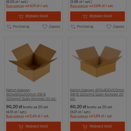
(8,03 zł / szt.)
(3,68 zł / szt.)
Kup więcej
od
4,51 zł
/ szt.
Kup więcej
od
2,08 zł
/ szt.
Wybierz ilość
Wybierz ilość
Porównaj
Zapisz
Porównaj
Zapisz
Karton klapowy
Karton klapowy 400x400x100mm
400x400x200mm 3W B
3W B 320g/m2 Szary Komplet 20
320g/m2 Szary Komplet 20 szt.
szt.
90,20 zł
60,20 zł
brutto
za 20 szt.
brutto
za 20 szt.
(4,51 zł / szt.)
(3,01 zł / szt.)
Kup więcej
od
2,43 zł
/ szt.
Kup więcej
od
1,89 zł
/ szt.
Wybierz ilość
Wybierz ilość