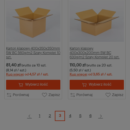
Karton klapowy 400x350x350mm
Karton klapowy
5W BC 560g/m2 Szary Komplet 10
400x300x200mm 5W BC
szt.
630g/m2 Szary Komplet 20 szt.
81,40 zł
110,00 zł
brutto
za 10 szt.
brutto
za 20 szt.
(8,14 zł / szt.)
(5,50 zł / szt.)
Kup więcej
od
4,57 zł
/ szt.
Kup więcej
od
3,65 zł
/ szt.
Wybierz ilość
Wybierz ilość
Porównaj
Zapisz
Porównaj
Zapisz
1
2
3
4
5
6