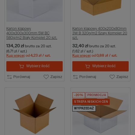
Karton klapowy
Karton klapowy 400x200x80mm
400x300x300mm 5W BC
3W B 320g/m2 Szary Komplet 20
580g/m2 Biały Komplet 20 szt.
szt.
134,20 zł
32,40 zł
brutto
za 20 szt.
brutto
za 20 szt.
(6,71 zł / szt.)
(1,62 zł / szt.)
Kup więcej
od
4,23 zł
/ szt.
Kup więcej
od
0,88 zł
/ szt.
Wybierz ilość
Wybierz ilość
Porównaj
Zapisz
Porównaj
Zapisz
-20%
PROMOCJA
STREFA NISKICH CEN
WYPRZEDAŻ