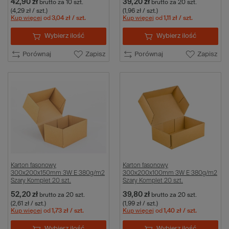
42,90 zł
39,20 zł
brutto
za 10 szt.
brutto
za 20 szt.
(4,29 zł / szt.)
(1,96 zł / szt.)
Kup więcej
od
3,04 zł
/ szt.
Kup więcej
od
1,11 zł
/ szt.
Wybierz ilość
Wybierz ilość
Porównaj
Zapisz
Porównaj
Zapisz
Karton fasonowy
Karton fasonowy
300x200x150mm 3W E 380g/m2
300x200x100mm 3W E 380g/m2
Szary Komplet 20 szt.
Szary Komplet 20 szt.
52,20 zł
39,80 zł
brutto
za 20 szt.
brutto
za 20 szt.
(2,61 zł / szt.)
(1,99 zł / szt.)
Kup więcej
od
1,73 zł
/ szt.
Kup więcej
od
1,40 zł
/ szt.
Wybierz ilość
Wybierz ilość