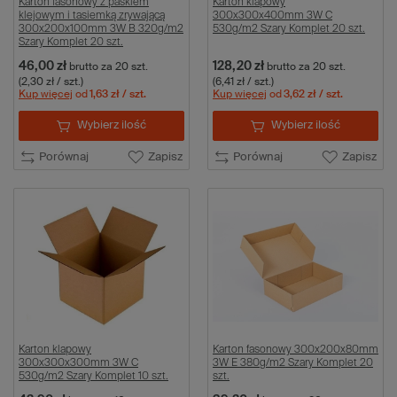
Karton fasonowy z paskiem
Karton klapowy
klejowym i tasiemką zrywającą
300x300x400mm 3W C
300x200x100mm 3W B 320g/m2
530g/m2 Szary Komplet 20 szt.
Szary Komplet 20 szt.
46,00 zł
128,20 zł
brutto
za 20 szt.
brutto
za 20 szt.
(2,30 zł / szt.)
(6,41 zł / szt.)
Kup więcej
od
1,63 zł
/ szt.
Kup więcej
od
3,62 zł
/ szt.
Wybierz ilość
Wybierz ilość
Porównaj
Zapisz
Porównaj
Zapisz
Karton klapowy
Karton fasonowy 300x200x80mm
300x300x300mm 3W C
3W E 380g/m2 Szary Komplet 20
530g/m2 Szary Komplet 10 szt.
szt.