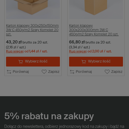
Karton klapowy 300x250x150mm
Karton klapowy
3W C 450g/m2 Szary Komplet 20
300x200x300mm 3W C
szt.
450g/m2 Szary Komplet 20 szt.
43,20 zł
66,80 zł
brutto
za 20 szt.
brutto
za 20 szt.
(2,16 zł / szt.)
(3,34 zł / szt.)
Kup więcej
od
1,44 zł
/ szt.
Kup więcej
od
2,00 zł
/ szt.
Wybierz ilość
Wybierz ilość
Porównaj
Zapisz
Porównaj
Zapisz
5% rabatu na zakupy
Dołącz do newslettera, odbierz jednorazowy kod na zakupy i bądź na