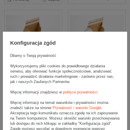
Konfiguracja zgód
Dbamy o Twoją prywatność
Karton fasonowy z podwójnym
Karton fasonowy z podwójnym
Wykorzystujemy pliki cookies do prawidłowego działania
paskiem klejowym i tasiemką
paskiem klejowym i tasiemką
serwisu, aby oferować funkcje społecznościowe, analizować
zrywającą 300x200x100mm 3W E
zrywającą 300x200x100mm 3W E
340g/m2 Szary Komplet 40 szt.
350g/m2 Biały Komplet 40 szt.
ruch i prowadzić działania marketingowe - zarówno przez nas,
jak i naszych Zaufanych Partnerów.
87,20 zł
81,60 zł
brutto
za 40 szt.
brutto
za 40 szt.
(2,18 zł / szt.)
(2,04 zł / szt.)
Więcej informacji znajdziesz w
polityce prywatności
.
Kup więcej
od
1,63 zł
/ szt.
Kup więcej
od
1,95 zł
/ szt.
Więcej informacji na temat warunków i prywatności można
Wybierz ilość
Wybierz ilość
znaleźć także na stronie
Prywatność i warunki Google
.
Akceptacja tego komunikatu oznacza zgodę na ich zapisywanie
Porównaj
Zapisz
Porównaj
Zapisz
na Twoim komputerze. Możesz określić warunki przechowywania
lub dostępu do nich klikając w zakładkę "Konfiguracja zgód".
Zgodę możesz wycofać w dowolnym momencie poprzez