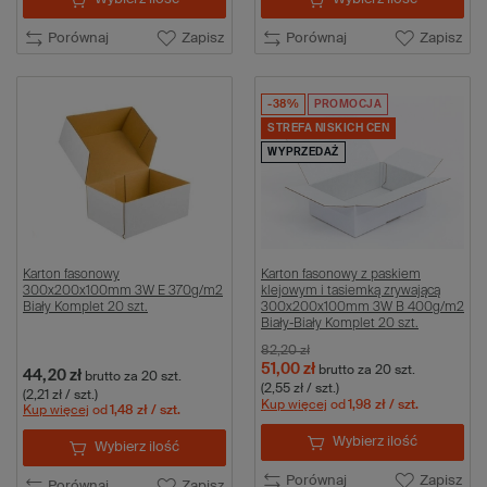
Porównaj
Zapisz
Porównaj
Zapisz
-38%
PROMOCJA
STREFA NISKICH CEN
WYPRZEDAŻ
Karton fasonowy
Karton fasonowy z paskiem
300x200x100mm 3W E 370g/m2
klejowym i tasiemką zrywającą
Biały Komplet 20 szt.
300x200x100mm 3W B 400g/m2
Biały-Biały Komplet 20 szt.
82,20 zł
51,00 zł
brutto
za 20 szt.
44,20 zł
brutto
za 20 szt.
(2,55 zł / szt.)
(2,21 zł / szt.)
Kup więcej
od
1,98 zł
/ szt.
Kup więcej
od
1,48 zł
/ szt.
Wybierz ilość
Wybierz ilość
Porównaj
Zapisz
Porównaj
Zapisz