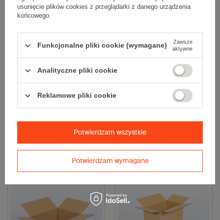
usunięcie plików cookies z przeglądarki z danego urządzenia
końcowego.
Zawsze
Funkcjonalne pliki cookie (wymagane)
aktywne
Analityczne pliki cookie
Karton fasonowy 300x200x80mm
Karton fasonowy
3W E 340g/m2 Szary Komplet 20
300x200x100mm 3W E 340g/m2
szt.
Szary Komplet 20 szt.
Reklamowe pliki cookie
24,80 zł
38,40 zł
brutto
za 20 szt.
brutto
za 20 szt.
(1,24 zł / szt.)
(1,92 zł / szt.)
Kup więcej
od
0,95 zł
/ szt.
Kup więcej
od
1,34 zł
/ szt.
Potwierdzam wszystkie
Wybierz ilość
Wybierz ilość
Porównaj
Zapisz
Porównaj
Zapisz
Potwierdzam wymagane