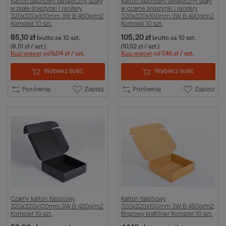
Karton fasonowy świąteczny szary
Karton fasonowy świąteczny biały
w białe śnieżynki i renifery
w czarne śnieżynki i renifery
320x320x100mm 3W B 460g/m2
320x320x100mm 3W B 490g/m2
Komplet 10 szt.
Komplet 10 szt.
85,10 zł
105,20 zł
brutto
za 10 szt.
brutto
za 10 szt.
(8,51 zł / szt.)
(10,52 zł / szt.)
Kup więcej
od
6,04 zł
/ szt.
Kup więcej
od
7,46 zł
/ szt.
Wybierz ilość
Wybierz ilość
Porównaj
Zapisz
Porównaj
Zapisz
Czarny karton fasonowy
Karton fasonowy
320x320x100mm 3W B 420g/m2
320x320x100mm 3W B 450g/m2
Komplet 10 szt.
Brązowy kraftliner Komplet 10 szt.