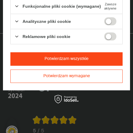
Zawsze
Funkcjonalne pliki cookie (wymagane)
Chcę odebrać 5% zniżkę na zakup opakowań z tektury falistej i
aktywne
otrzymywać Newsletter z informacjami o promocjach i ofertach z
wykorzystaniem adresu e-mail.
Rozwiń
Analityczne pliki cookie
Reklamowe pliki cookie
Wyróżnienia
Potwierdzam wszystkie
Potwierdzam wymagane
5
/ 5