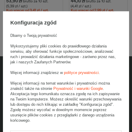
53,90 zł
44,10 zł
brutto
za 10 szt.
brutto
za 10 szt.
(5,39 zł / szt.)
(4,41 zł / szt.)
Kup więcej
od
3,41 zł
/ szt.
Kup więcej
od
2,99 zł
/ szt.
Wybierz ilość
Wybierz ilość
Konfiguracja zgód
Porównaj
Zapisz
Porównaj
Zapisz
Dbamy o Twoją prywatność
Wykorzystujemy pliki cookies do prawidłowego działania
serwisu, aby oferować funkcje społecznościowe, analizować
ruch i prowadzić działania marketingowe - zarówno przez nas,
jak i naszych Zaufanych Partnerów.
Więcej informacji znajdziesz w
polityce prywatności
.
5% rabatu na zakupy
Więcej informacji na temat warunków i prywatności można
Dołącz do newslettera, odbierz jednorazowy kod na zakupy i bądź na
znaleźć także na stronie
Prywatność i warunki Google
.
bieżąco z nowościami
Akceptacja tego komunikatu oznacza zgodę na ich zapisywanie
na Twoim komputerze. Możesz określić warunki przechowywania
lub dostępu do nich klikając w zakładkę "Konfiguracja zgód".
Zgodę możesz wycofać w dowolnym momencie poprzez
Podaj swój adres e-mail
usunięcie plików cookies z przeglądarki z danego urządzenia
końcowego.
Zapisz się do newslettera