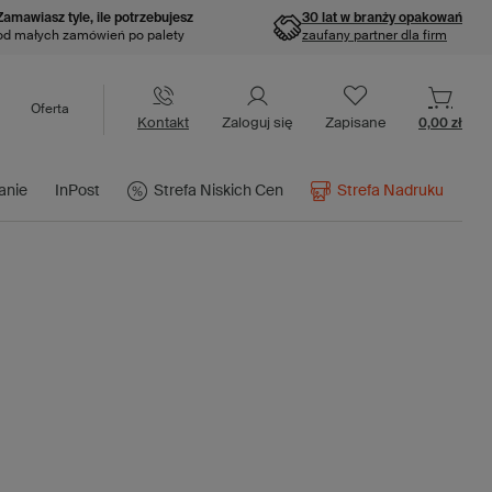
Zamawiasz tyle, ile potrzebujesz
30 lat w branży opakowań
od małych zamówień po palety
zaufany partner dla firm
Oferta
Kontakt
Zaloguj się
Zapisane
0,00 zł
anie
InPost
Strefa Niskich Cen
Strefa Nadruku