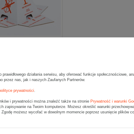
nny na paletę z nadrukiem „Nie
195x195x230mm 3W B 360g/m2
 10 szt.
za 10 szt.
(0,85 zł / szt.)
0,73 zł
/ szt.
o prawidłowego działania serwisu, aby oferować funkcje społecznościowe, an
no przez nas, jak i naszych Zaufanych Partnerów.
Wybierz ilość
Zapisz
polityce prywatności
.
unków i prywatności można znaleźć także na stronie
Prywatność i warunki Go
ch zapisywanie na Twoim komputerze. Możesz określić warunki przechowywani
". Zgodę możesz wycofać w dowolnym momencie poprzez usunięcie plików coo