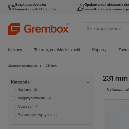
Bezpłatna dostawa
Opakowania i akcesoria
do
kurierska od 400 zł brutto
wszystko do pakowania w j
Kartony
Tektura, przekładki i tacki
Koperty
Taśm
Grembox producent
231 mm
231 mm
Kategorie
Kartony
Najlepsza tra
1
Magazynowanie
1
Nowości
1
Pakowanie i wysyłka
1