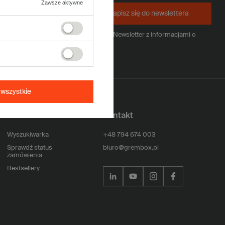
Zawsze aktywne
Zapisz się do newslettera
kowań z tektury falistej i otrzymywać Newsletter z informacjami o
iem adresu e-mail.
Rozwiń
wszystkie
Pomoc
Kontakt
Wyszukiwarka
+48 794 674 003
Sprawdź status
biuro@grembox.pl
zamówienia
Bestsellery