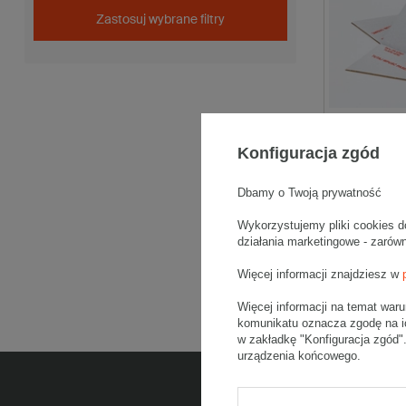
Zastosuj wybrane filtry
Stożek ochro
piętrować” 
Konfiguracja zgód
Biały Komplet
8,50 zł
brutto
Dbamy o Twoją prywatność
Kup więcej
od
Wykorzystujemy pliki cookies d
działania marketingowe - zarów
Porównaj
Więcej informacji znajdziesz w
Więcej informacji na temat war
komunikatu oznacza zgodę na i
w zakładkę "Konfiguracja zgód
urządzenia końcowego.