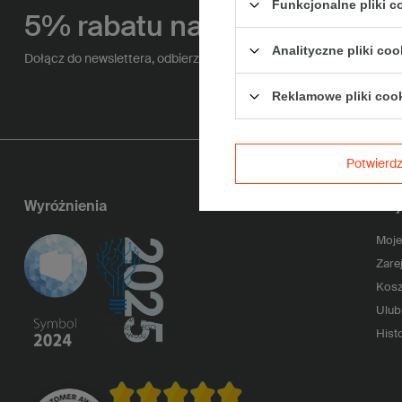
Funkcjonalne pliki 
5% rabatu na zakupy
Analityczne pliki coo
Dołącz do newslettera, odbierz jednorazowy kod na zakupy i bądź 
Reklamowe pliki coo
Potwier
Wyróżnienia
Moj
Moje
Zarej
Kosz
Ulub
Histo