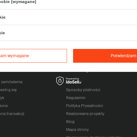
cookie (wymagane)
Podaj swój adres e-mail
kie
na bieżąco z nowościami
Chcę odebrać 5% zniżkę na zakup opa
promocjach i ofertach z wykorzystan
kie
dzam wymagane
Potwierdzam 
e konto
Informacje
 zamówienia
Dostawa
estruj się
Sposoby płatności
yk
Regulamin
ione
Polityka Prywatności
ria transakcji
Realizowane projekty
Blog
Mapa strony