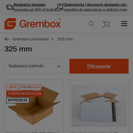
Bezpłatna dostawa
Opakowania i akcesoria
dostępne od ręki
kurierska od 400 zł brutto
wszystko do pakowania w jednym miejscu
Grembox producent
325 mm
325 mm
Najlepsza trafność
Filtrowanie
-20%
PROMOCJA
STREFA NISKICH CEN
WYPRZEDAŻ