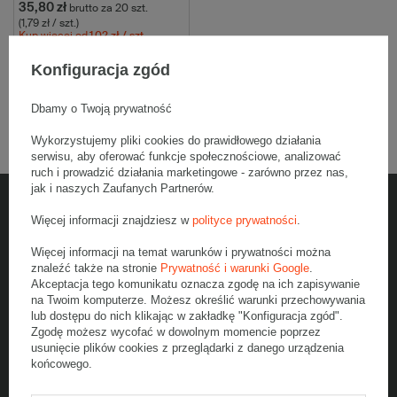
35,80 zł
brutto
za 20 szt.
(1,79 zł / szt.)
Kup więcej
od
1,02 zł
/ szt.
Wybierz ilość
Konfiguracja zgód
Porównaj
Zapisz
Dbamy o Twoją prywatność
Wykorzystujemy pliki cookies do prawidłowego działania
serwisu, aby oferować funkcje społecznościowe, analizować
ruch i prowadzić działania marketingowe - zarówno przez nas,
jak i naszych Zaufanych Partnerów.
Więcej informacji znajdziesz w
polityce prywatności
.
5% rabatu na zakupy
Więcej informacji na temat warunków i prywatności można
Dołącz do newslettera, odbierz jednorazowy kod na zakupy i bądź na
znaleźć także na stronie
Prywatność i warunki Google
.
bieżąco z nowościami
Akceptacja tego komunikatu oznacza zgodę na ich zapisywanie
na Twoim komputerze. Możesz określić warunki przechowywania
lub dostępu do nich klikając w zakładkę "Konfiguracja zgód".
Zgodę możesz wycofać w dowolnym momencie poprzez
Podaj swój adres e-mail
usunięcie plików cookies z przeglądarki z danego urządzenia
końcowego.
Zapisz się do newslettera