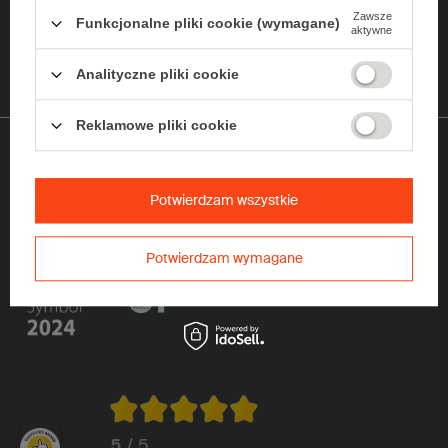
Zawsze
Funkcjonalne pliki cookie (wymagane)
aktywne
Chcę odebrać 5% zniżkę na zakup opakowań z tektury falistej i
otrzymywać Newsletter z informacjami o promocjach i ofertach z
wykorzystaniem adresu e-mail.
Rozwiń
Analityczne pliki cookie
Reklamowe pliki cookie
Wyróżnienia
Potwierdzam wszystkie
Potwierdzam wymagane
5
/ 5