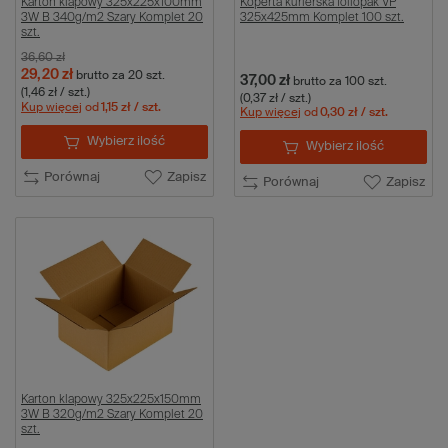
Karton klapowy 325x225x100mm
Koperta kurierska foliopak VP
3W B 340g/m2 Szary Komplet 20
325x425mm Komplet 100 szt.
szt.
36,60 zł
29,20 zł
brutto
za 20 szt.
37,00 zł
brutto
za 100 szt.
(1,46 zł / szt.)
(0,37 zł / szt.)
Kup więcej
od
1,15 zł
/ szt.
Kup więcej
od
0,30 zł
/ szt.
Wybierz ilość
Wybierz ilość
Porównaj
Zapisz
Porównaj
Zapisz
Karton klapowy 325x225x150mm
3W B 320g/m2 Szary Komplet 20
szt.