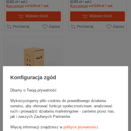
(0,92 zł / szt.)
(0,93 zł / szt.)
Kup więcej
od
0,54 zł
/ szt.
Kup więcej
od
0,54 zł
/ szt.
Wybierz ilość
Wybierz ilość
Porównaj
Zapisz
Porównaj
Zapisz
Konfiguracja zgód
Dbamy o Twoją prywatność
Wysoki karton do wysyłki roślin z
otworami i uchwytami
150x150x300mm wew. 3W B
Wykorzystujemy pliki cookies do prawidłowego działania
440g/m2 Szary Komplet 10 szt.
serwisu, aby oferować funkcje społecznościowe, analizować
ruch i prowadzić działania marketingowe - zarówno przez nas,
19,80 zł
brutto
za 10 szt.
jak i naszych Zaufanych Partnerów.
(1,98 zł / szt.)
Kup więcej
od
1,56 zł
/ szt.
Więcej informacji znajdziesz w
polityce prywatności
.
Wybierz ilość