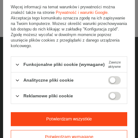
Więcej informacji na temat warunków i prywatności można
Porównaj
Zapisz
znaleźć także na stronie
Prywatność i warunki Google
.
Akceptacja tego komunikatu oznacza zgodę na ich zapisywanie
na Twoim komputerze. Możesz określić warunki przechowywania
lub dostępu do nich klikając w zakładkę "Konfiguracja zgód".
Zgodę możesz wycofać w dowolnym momencie poprzez
usunięcie plików cookies z przeglądarki z danego urządzenia
końcowego.
5% rabatu na zakupy
Zawsze
Funkcjonalne pliki cookie (wymagane)
aktywne
Dołącz do newslettera, odbierz jednorazowy kod na zakupy i bądź na
bieżąco z nowościami
Analityczne pliki cookie
Podaj swój adres e-mail
Reklamowe pliki cookie
Zapisz się do newslettera
Potwierdzam wszystkie
Chcę odebrać 5% zniżkę na zakup opakowań z tektury falistej i
otrzymywać Newsletter z informacjami o promocjach i ofertach z
wykorzystaniem adresu e-mail.
Rozwiń
Potwierdzam wymagane