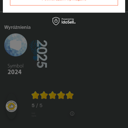
Wyróżnienia
5
/ 5
1146
opinii