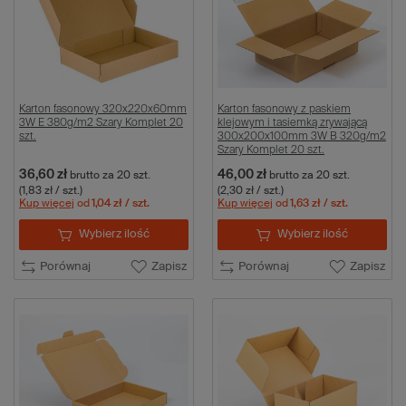
Karton fasonowy 320x220x60mm
Karton fasonowy z paskiem
3W E 380g/m2 Szary Komplet 20
klejowym i tasiemką zrywającą
szt.
300x200x100mm 3W B 320g/m2
Szary Komplet 20 szt.
36,60 zł
46,00 zł
brutto
za 20 szt.
brutto
za 20 szt.
(1,83 zł / szt.)
(2,30 zł / szt.)
Kup więcej
od
1,04 zł
/ szt.
Kup więcej
od
1,63 zł
/ szt.
Wybierz ilość
Wybierz ilość
Porównaj
Zapisz
Porównaj
Zapisz