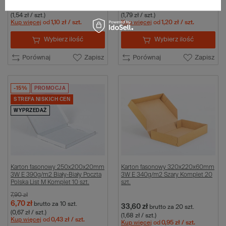
30,80 zł
44,75 zł
brutto
za 20 szt.
brutto
za 25 szt.
(1,54 zł / szt.)
(1,79 zł / szt.)
Kup więcej
od
1,10 zł
/ szt.
Kup więcej
od
1,20 zł
/ szt.
Wybierz ilość
Wybierz ilość
Porównaj
Zapisz
Porównaj
Zapisz
-15%
PROMOCJA
STREFA NISKICH CEN
WYPRZEDAŻ
Karton fasonowy 250x200x20mm
Karton fasonowy 320x220x60mm
3W E 390g/m2 Biały-Biały Poczta
3W E 340g/m2 Szary Komplet 20
Polska List M Komplet 10 szt.
szt.
7,90 zł
6,70 zł
brutto
za 10 szt.
33,60 zł
brutto
za 20 szt.
(0,67 zł / szt.)
(1,68 zł / szt.)
Kup więcej
od
0,43 zł
/ szt.
Kup więcej
od
0,95 zł
/ szt.