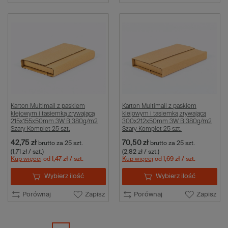
Karton Multimail z paskiem
Karton Multimail z paskiem
klejowym i tasiemką zrywającą
klejowym i tasiemką zrywającą
215x155x50mm 3W B 380g/m2
300x212x50mm 3W B 380g/m2
Szary Komplet 25 szt.
Szary Komplet 25 szt.
42,75 zł
70,50 zł
brutto
za 25 szt.
brutto
za 25 szt.
(1,71 zł / szt.)
(2,82 zł / szt.)
Kup więcej
od
1,47 zł
/ szt.
Kup więcej
od
1,69 zł
/ szt.
Wybierz ilość
Wybierz ilość
Porównaj
Zapisz
Porównaj
Zapisz