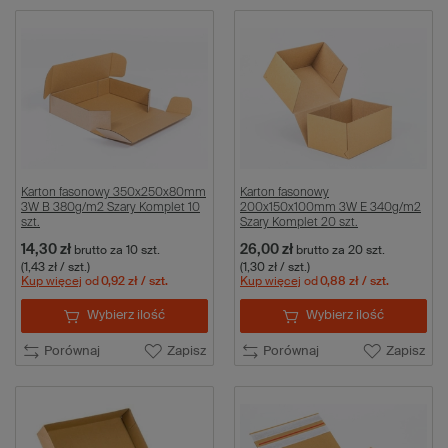
Karton fasonowy 350x250x80mm
Karton fasonowy
3W B 380g/m2 Szary Komplet 10
200x150x100mm 3W E 340g/m2
szt.
Szary Komplet 20 szt.
14,30 zł
26,00 zł
brutto
za 10 szt.
brutto
za 20 szt.
(1,43 zł / szt.)
(1,30 zł / szt.)
Kup więcej
od
0,92 zł
/ szt.
Kup więcej
od
0,88 zł
/ szt.
Wybierz ilość
Wybierz ilość
Porównaj
Zapisz
Porównaj
Zapisz