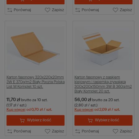
Porównaj
Zapisz
Porównaj
Zapisz
Karton fasonowy 320x220x20mm
Karton fasonowy z paskiem
3W E 370g/m2 Biały Poczta Polska
klejowym i tasiemką zrywającą
List M Komplet 10 szt.
300x200x150mm 3W B 360g/m2
Biały Komplet 20 szt.
11,70 zł
56,00 zł
brutto
za 10 szt.
brutto
za 20 szt.
(1,17 zł / szt.)
(2,80 zł / szt.)
Kup więcej
od
0,70 zł
/ szt.
Kup więcej
od
2,09 zł
/ szt.
Wybierz ilość
Wybierz ilość
Porównaj
Zapisz
Porównaj
Zapisz