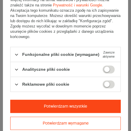
wew. 3W C 390g/m2 Szary
3W B 380g/m2 Szary Komplet 10
znaleźć także na stronie
Prywatność i warunki Google
.
Komplet 20 szt.
szt.
Akceptacja tego komunikatu oznacza zgodę na ich zapisywanie
61,80 zł
na Twoim komputerze. Możesz określić warunki przechowywania
55,60 zł
brutto
za 20 szt.
3,90 zł
lub dostępu do nich klikając w zakładkę "Konfiguracja zgód".
brutto
za 10 szt.
(2,78 zł / szt.)
(0,39 zł / szt.)
Zgodę możesz wycofać w dowolnym momencie poprzez
Kup więcej
od
2,20 zł
/ szt.
Kup więcej
od
0,20 zł
/ szt.
usunięcie plików cookies z przeglądarki z danego urządzenia
końcowego.
Wybierz ilość
Wybierz ilość
Porównaj
Zapisz
Porównaj
Zapisz
Zawsze
Funkcjonalne pliki cookie (wymagane)
aktywne
Analityczne pliki cookie
Reklamowe pliki cookie
Potwierdzam wszystkie
Karton fasonowy z paskiem
Karton Multimail z paskiem
klejowym i tasiemką zrywającą
klejowym i tasiemką zrywającą
200x120x80mm 3W B 490g/m2
240x175x50mm 3W B 320g/m2
Potwierdzam wymagane
Biały-Biały Komplet 20 szt.
Szary Komplet 25 szt.