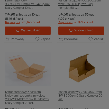
Karton fasonowy
Karton na pączki 400x300x85mm
360x350x190mm 3W B 420g/m2
wew. 3W B 360g/m2 Biały
Szary Komplet 10 szt.
Komplet 50 szt.
114,90 zł
54,50 zł
brutto
za 10 szt.
brutto
za 50 szt.
(11,49 zł / szt.)
(1,09 zł / szt.)
Kup więcej
od
9,62 zł
/ szt.
Kup więcej
od
0,77 zł
/ szt.
Wybierz ilość
Wybierz ilość
Porównaj
Zapisz
Porównaj
Zapisz
Karton fasonowy z paskiem
Karton fasonowy 270x145x70mm
klejowym i tasiemką zrywającą
3W E 390g/m2 Szary Komplet 20
200x200x80mm 3W B 320g/m2
szt.
Szary Komplet 20 szt.