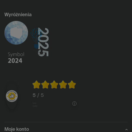
Wyróżnienia
5
/ 5
1146
opinii
Moje konto