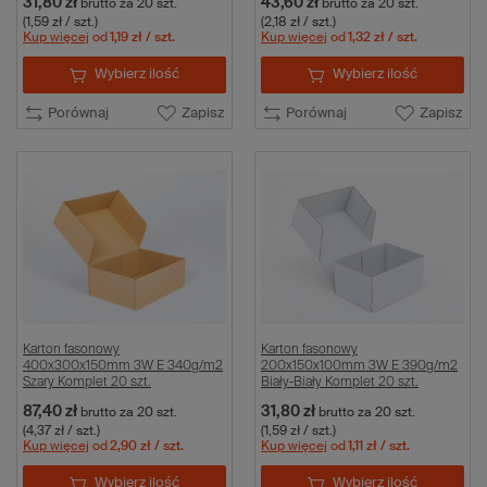
31,80 zł
43,60 zł
brutto
za 20 szt.
brutto
za 20 szt.
(1,59 zł / szt.)
(2,18 zł / szt.)
Kup więcej
od
1,19 zł
/ szt.
Kup więcej
od
1,32 zł
/ szt.
Wybierz ilość
Wybierz ilość
Porównaj
Zapisz
Porównaj
Zapisz
Karton fasonowy
Karton fasonowy
400x300x150mm 3W E 340g/m2
200x150x100mm 3W E 390g/m2
Szary Komplet 20 szt.
Biały-Biały Komplet 20 szt.
87,40 zł
31,80 zł
brutto
za 20 szt.
brutto
za 20 szt.
(4,37 zł / szt.)
(1,59 zł / szt.)
Kup więcej
od
2,90 zł
/ szt.
Kup więcej
od
1,11 zł
/ szt.
Wybierz ilość
Wybierz ilość