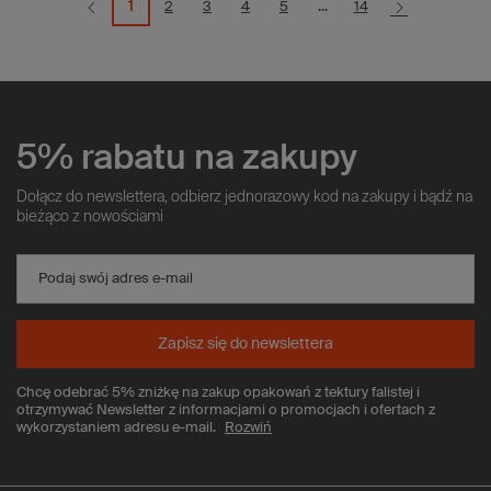
1
2
3
4
5
...
14
5% rabatu na zakupy
Dołącz do newslettera, odbierz jednorazowy kod na zakupy i bądź na
bieżąco z nowościami
Podaj swój adres e-mail
Zapisz się do newslettera
Chcę odebrać 5% zniżkę na zakup opakowań z tektury falistej i
otrzymywać Newsletter z informacjami o promocjach i ofertach z
wykorzystaniem adresu e-mail.
Rozwiń