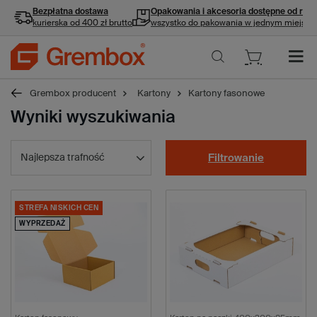
Bezpłatna dostawa
Opakowania i akcesoria
dostępne od ręki
kurierska od 400 zł brutto
wszystko do pakowania w jednym miejscu
Grembox producent
Kartony
Kartony fasonowe
Wyniki wyszukiwania
Najlepsza trafność
Filtrowanie
STREFA NISKICH CEN
WYPRZEDAŻ