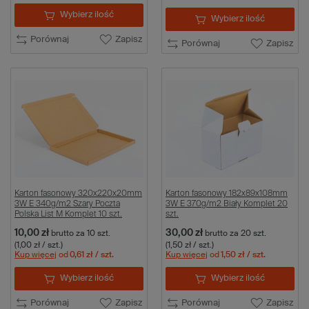
Wybierz ilość
Wybierz ilość
Porównaj
Zapisz
Porównaj
Zapisz
Karton fasonowy 320x220x20mm
Karton fasonowy 182x89x108mm
3W E 340g/m2 Szary Poczta
3W E 370g/m2 Biały Komplet 20
Polska List M Komplet 10 szt.
szt.
10,00 zł
30,00 zł
brutto
za 10 szt.
brutto
za 20 szt.
(1,00 zł / szt.)
(1,50 zł / szt.)
Kup więcej
od
0,61 zł
/ szt.
Kup więcej
od
1,50 zł
/ szt.
Wybierz ilość
Wybierz ilość
Porównaj
Zapisz
Porównaj
Zapisz