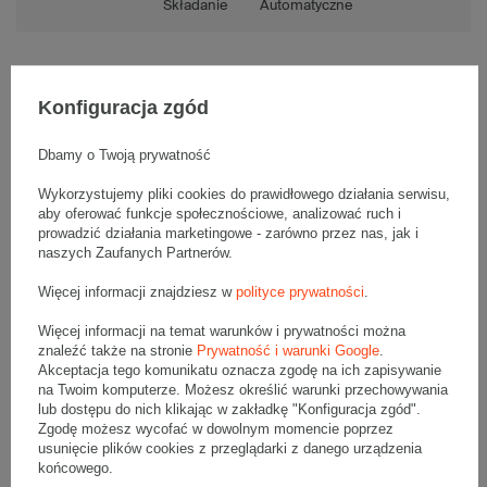
Składanie
Automatyczne
Konfiguracja zgód
Opis produktu
Dbamy o Twoją prywatność
Wykorzystujemy pliki cookies do prawidłowego działania serwisu,
Komplet szarych kartonów fasonowych - 20 szt.
aby oferować funkcje społecznościowe, analizować ruch i
Wymiary zewnętrzne: 320x220x60mm (długość x szerokość x
prowadzić działania marketingowe - zarówno przez nas, jak i
wysokość)
Opakowanie wykonane jest z tektury falistej 3-warstwowej, fala E
naszych Zaufanych Partnerów.
380 g/m2
Więcej informacji znajdziesz w
polityce prywatności
.
Wymiary
:
• zewnętrzne:
320x220x60 mm
Więcej informacji na temat warunków i prywatności można
• wewnętrzne:
312x216x56 mm
znaleźć także na stronie
Prywatność i warunki Google
.
Akceptacja tego komunikatu oznacza zgodę na ich zapisywanie
• pojemność:
3 l
na Twoim komputerze. Możesz określić warunki przechowywania
lub dostępu do nich klikając w zakładkę "Konfiguracja zgód".
Materiał
:
Zgodę możesz wycofać w dowolnym momencie poprzez
• tektura falista:
3-warstwowa
usunięcie plików cookies z przeglądarki z danego urządzenia
• fala:
E
końcowego.
• gramatura:
380 g/m2