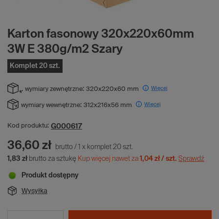
Karton fasonowy 320x220x60mm
3W E 380g/m2 Szary
Komplet 20 szt.
Więcej
wymiary zewnętrzne:
320x220x60 mm
Więcej
wymiary wewnętrzne:
312x216x56 mm
G000617
Kod produktu:
36,60 zł
brutto
/
1
x
komplet
20
szt.
1,83 zł
brutto za sztukę
Kup więcej nawet za
1,04 zł / szt.
Sprawdź
Produkt dostępny
Wysyłka