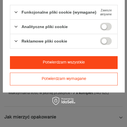
• kolor:
Szary
Zawsze
Funkcjonalne pliki cookie (wymagane)
aktywne
Dodatkowe
:
• waga jednostkowa (+/-5%):
94 g
Analityczne pliki cookie
• typ fefco:
F0759
• składanie:
Automatyczne
Reklamowe pliki cookie
Karton nadaje się do pakowania wysyłek kurierskich:
• Poczta Polska List L
• Poczta Polska Paczka A
Potwierdzam wszystkie
• InPost A
• Pocztex S
• Orlen Paczka S
Potwierdzam wymagane
Maksymalna waga paczki -
31,5kg
Maksymalna ilość w jednej przesyłce -
7 x komplet
(140 szt.)
Jak mierzyć opakowanie