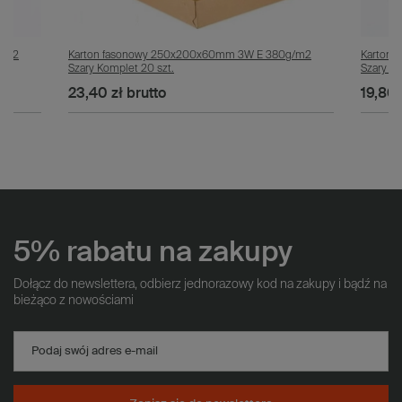
g/m2
Karton fasonowy 250x200x60mm 3W E 380g/m2
Karton 
Szary Komplet 20 szt.
Szary Ko
23,40 zł
brutto
19,80 
5% rabatu na zakupy
Dołącz do newslettera, odbierz jednorazowy kod na zakupy i bądź na
bieżąco z nowościami
Podaj swój adres e-mail