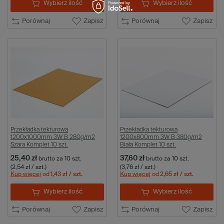
Wybierz ilość
Wybierz ilość
Porównaj
Zapisz
Porównaj
Zapisz
Przekładka tekturowa
Przekładka tekturowa
1200x1000mm 3W B 280g/m2
1200x800mm 3W B 380g/m2
Szara Komplet 10 szt.
Biała Komplet 10 szt.
25,40 zł
37,60 zł
brutto
za 10 szt.
brutto
za 10 szt.
(2,54 zł / szt.)
(3,76 zł / szt.)
Kup więcej
od
1,43 zł
/ szt.
Kup więcej
od
2,65 zł
/ szt.
Wybierz ilość
Wybierz ilość
Porównaj
Zapisz
Porównaj
Zapisz