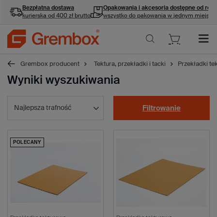
Bezpłatna dostawa
Opakowania i akcesoria
dostępne od ręki
kurierska od 400 zł brutto
wszystko do pakowania w jednym miejscu
Grembox producent
Tektura, przekładki i tacki
Przekładki te
Wyniki wyszukiwania
Najlepsza trafność
Filtrowanie
POLECANY