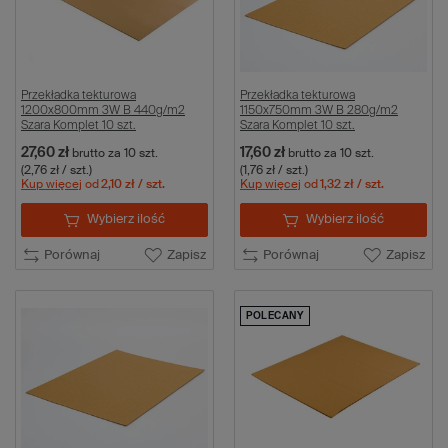
Przekładka tekturowa
Przekładka tekturowa
1200x800mm 3W B 440g/m2
1150x750mm 3W B 280g/m2
Szara Komplet 10 szt.
Szara Komplet 10 szt.
27,60 zł
17,60 zł
brutto
za 10 szt.
brutto
za 10 szt.
(2,76 zł / szt.)
(1,76 zł / szt.)
Kup więcej
od
2,10 zł
/ szt.
Kup więcej
od
1,32 zł
/ szt.
Wybierz ilość
Wybierz ilość
Porównaj
Zapisz
Porównaj
Zapisz
POLECANY