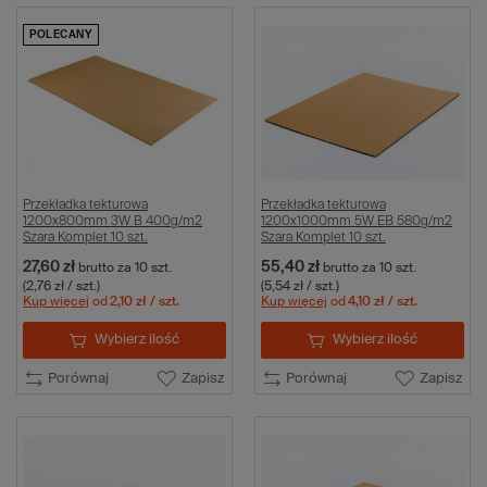
POLECANY
Przekładka tekturowa
Przekładka tekturowa
1200x800mm 3W B 400g/m2
1200x1000mm 5W EB 580g/m2
Szara Komplet 10 szt.
Szara Komplet 10 szt.
27,60 zł
55,40 zł
brutto
za 10 szt.
brutto
za 10 szt.
(2,76 zł / szt.)
(5,54 zł / szt.)
Kup więcej
od
2,10 zł
/ szt.
Kup więcej
od
4,10 zł
/ szt.
Wybierz ilość
Wybierz ilość
Porównaj
Zapisz
Porównaj
Zapisz