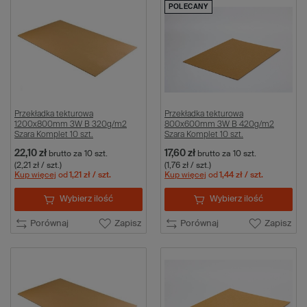
POLECANY
Przekładka tekturowa
Przekładka tekturowa
1200x800mm 3W B 320g/m2
800x600mm 3W B 420g/m2
Szara Komplet 10 szt.
Szara Komplet 10 szt.
22,10 zł
17,60 zł
brutto
za 10 szt.
brutto
za 10 szt.
(2,21 zł / szt.)
(1,76 zł / szt.)
Kup więcej
od
1,21 zł
/ szt.
Kup więcej
od
1,44 zł
/ szt.
Wybierz ilość
Wybierz ilość
Porównaj
Zapisz
Porównaj
Zapisz