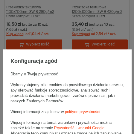
Przekładka tekturowa
Przekładka tekturowa
1100x700mm 3W B 280g/m2
1200x1000mm 3W B 420g/m2
Szara Komplet 10 szt.
Szara Komplet 10 szt.
16,50 zł
35,40 zł
brutto
za 10 szt.
brutto
za 10 szt.
(1,65 zł / szt.)
(3,54 zł / szt.)
Kup więcej
od
1,04 zł
/ szt.
Kup więcej
od
2,54 zł
/ szt.
Wybierz ilość
Wybierz ilość
Porównaj
Zapisz
Porównaj
Zapisz
Konfiguracja zgód
Dbamy o Twoją prywatność
Wykorzystujemy pliki cookies do prawidłowego działania serwisu,
aby oferować funkcje społecznościowe, analizować ruch i
prowadzić działania marketingowe - zarówno przez nas, jak i
naszych Zaufanych Partnerów.
Więcej informacji znajdziesz w
polityce prywatności
.
Przekładka tekturowa
Przekładka tekturowa
Więcej informacji na temat warunków i prywatności można
800x600mm 3W B 380g/m2
1200x1000mm 3W B 320g/m2
znaleźć także na stronie
Prywatność i warunki Google
.
Szara Komplet 10 szt.
Szara Komplet 10 szt.
Akceptacja tego komunikatu oznacza zgodę na ich zapisywanie