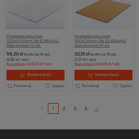
Przekładka tekturowa
Przekładka tekturowa
1200x1000mm 3W B 380g/m2
1100x700mm 5W EB 490g/m2
Biała Komplet 10 szt.
Szara Komplet 10 szt.
59,20 zł
32,10 zł
brutto
za 10 szt.
brutto
za 10 szt.
(5,92 zł / szt.)
(3,21 zł / szt.)
Kup więcej
od
3,53 zł
/ szt.
Kup więcej
od
2,43 zł
/ szt.
Wybierz ilość
Wybierz ilość
Porównaj
Zapisz
Porównaj
Zapisz
1
2
3
4