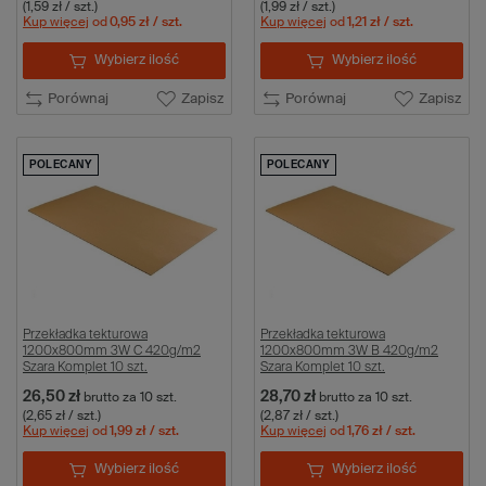
(1,59 zł / szt.)
(1,99 zł / szt.)
Kup więcej
od
0,95 zł
/ szt.
Kup więcej
od
1,21 zł
/ szt.
Wybierz ilość
Wybierz ilość
Porównaj
Zapisz
Porównaj
Zapisz
POLECANY
POLECANY
Przekładka tekturowa
Przekładka tekturowa
1200x800mm 3W C 420g/m2
1200x800mm 3W B 420g/m2
Szara Komplet 10 szt.
Szara Komplet 10 szt.
26,50 zł
28,70 zł
brutto
za 10 szt.
brutto
za 10 szt.
(2,65 zł / szt.)
(2,87 zł / szt.)
Kup więcej
od
1,99 zł
/ szt.
Kup więcej
od
1,76 zł
/ szt.
Wybierz ilość
Wybierz ilość