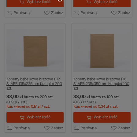
Wybierz ilość
Wybierz ilość
Porównaj
Zapisz
Porównaj
Zapisz
Koperty bąbelkowe brązowe B12
Koperty bąbelkowe brązowe F16
SILVER 135x225mm Komplet 200
SILVER 235x350mm Komplet 100
szt.
szt
38,00 zł
38,00 zł
brutto
za 200 szt.
brutto
za 100 szt.
(0,19 zł / szt.)
(0,38 zł / szt.)
Kup więcej
od
0,17 zł
/ szt.
Kup więcej
od
0,34 zł
/ szt.
Wybierz ilość
Wybierz ilość
Porównaj
Zapisz
Porównaj
Zapisz