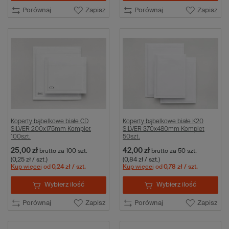
Porównaj
Zapisz
Porównaj
Zapisz
Koperty bąbelkowe białe CD
Koperty bąbelkowe białe K20
SILVER 200x175mm Komplet
SILVER 370x480mm Komplet
100szt.
50szt.
25,00 zł
42,00 zł
brutto
za 100 szt.
brutto
za 50 szt.
(0,25 zł / szt.)
(0,84 zł / szt.)
Kup więcej
od
0,24 zł
/ szt.
Kup więcej
od
0,78 zł
/ szt.
Wybierz ilość
Wybierz ilość
Porównaj
Zapisz
Porównaj
Zapisz