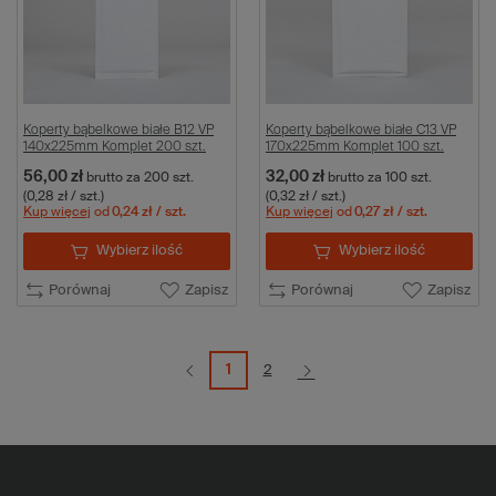
Koperty bąbelkowe białe B12 VP
Koperty bąbelkowe białe C13 VP
140x225mm Komplet 200 szt.
170x225mm Komplet 100 szt.
56,00 zł
32,00 zł
brutto
za 200 szt.
brutto
za 100 szt.
(0,28 zł / szt.)
(0,32 zł / szt.)
Kup więcej
od
0,24 zł
/ szt.
Kup więcej
od
0,27 zł
/ szt.
Wybierz ilość
Wybierz ilość
Porównaj
Zapisz
Porównaj
Zapisz
1
2