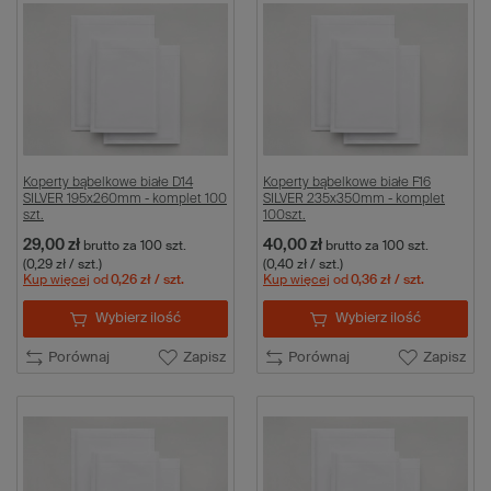
Koperty bąbelkowe białe D14
Koperty bąbelkowe białe F16
SILVER 195x260mm - komplet 100
SILVER 235x350mm - komplet
szt.
100szt.
29,00 zł
40,00 zł
brutto
za 100 szt.
brutto
za 100 szt.
(0,29 zł / szt.)
(0,40 zł / szt.)
Kup więcej
od
0,26 zł
/ szt.
Kup więcej
od
0,36 zł
/ szt.
Wybierz ilość
Wybierz ilość
Porównaj
Zapisz
Porównaj
Zapisz