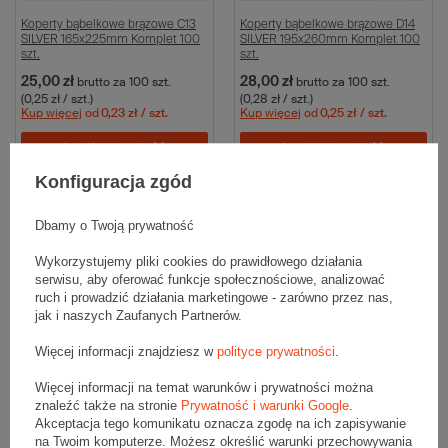
Koperty bąbelkowe brązowe C13
Koperty bąbelkowe brązowe D14
SILVER 165x225mm Komplet 100
SILVER 195x260mm Komplet 100
szt.
szt.
25,00 zł
28,00 zł
brutto
za 100 szt.
brutto
za 100 szt.
(0,25 zł / szt.)
(0,28 zł / szt.)
Kup więcej
od
0,23 zł
/ szt.
Kup więcej
od
0,25 zł
/ szt.
Wybierz ilość
Wybierz ilość
Konfiguracja zgód
Porównaj
Zapisz
Porównaj
Zapisz
Dbamy o Twoją prywatność
Wykorzystujemy pliki cookies do prawidłowego działania
serwisu, aby oferować funkcje społecznościowe, analizować
ruch i prowadzić działania marketingowe - zarówno przez nas,
jak i naszych Zaufanych Partnerów.
Więcej informacji znajdziesz w
polityce prywatności
.
Więcej informacji na temat warunków i prywatności można
Koperty bąbelkowe brązowe E15
Koperty bąbelkowe brązowe G17
znaleźć także na stronie
Prywatność i warunki Google
.
SILVER 235x260mm Komplet 100
SILVER 245x350mm Komplet 100
Akceptacja tego komunikatu oznacza zgodę na ich zapisywanie
szt.
szt.
na Twoim komputerze. Możesz określić warunki przechowywania