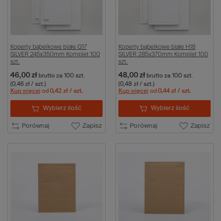
Koperty bąbelkowe białe G17
Koperty bąbelkowe białe H18
SILVER 245x350mm Komplet 100
SILVER 285x370mm Komplet 100
szt.
szt.
46,00 zł
48,00 zł
brutto
za 100 szt.
brutto
za 100 szt.
(0,46 zł / szt.)
(0,48 zł / szt.)
Kup więcej
od
0,42 zł
/ szt.
Kup więcej
od
0,44 zł
/ szt.
Wybierz ilość
Wybierz ilość
Porównaj
Zapisz
Porównaj
Zapisz