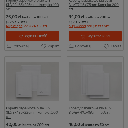
Koperty bąbelkowe białe C13
Koperty bąbelkowe białe A11
SILVER 165x225mm - komplet 100
SILVER 115x175mm Komplet 200
szt
szt.
26,00 zł
34,00 zł
brutto
za 100 szt.
brutto
za 200 szt.
(0,26 zł / szt.)
(0,17 zł / szt.)
Kup więcej
od
0,24 zł
/ szt.
Kup więcej
od
0,15 zł
/ szt.
Wybierz ilość
Wybierz ilość
Porównaj
Zapisz
Porównaj
Zapisz
Koperty bąbelkowe białe B12
Koperty bąbelkowe białe L21
SILVER 135x225mm Komplet 200
SILVER 410x480mm 50szt.
szt.
40,00 zł
45,00 zł
brutto
za 200 szt.
brutto
za 50 szt.