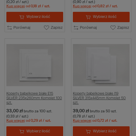
(0,20 zł / szt.)
(0,90 zł / szt.)
Kup więcej
od
0,18 zł
/ szt.
Kup więcej
od
0,82 zł
/ szt.
Wybierz ilość
Wybierz ilość
Porównaj
Zapisz
Porównaj
Zapisz
Koperty bąbelkowe białe E15
Koperty bąbelkowe białe I19
SILVER 235x260mm Komplet 100
SILVER 315x445mm Komplet 50
szt.
szt.
33,00 zł
39,00 zł
brutto
za 100 szt.
brutto
za 50 szt.
(0,33 zł / szt.)
(0,78 zł / szt.)
Kup więcej
od
0,29 zł
/ szt.
Kup więcej
od
0,72 zł
/ szt.
Wybierz ilość
Wybierz ilość