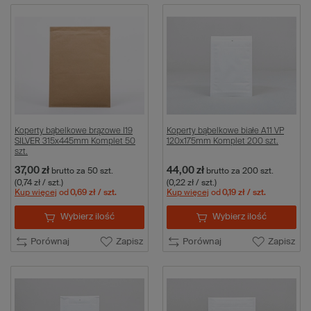
Koperty bąbelkowe brązowe I19
Koperty bąbelkowe białe A11 VP
SILVER 315x445mm Komplet 50
120x175mm Komplet 200 szt.
szt.
37,00 zł
44,00 zł
brutto
za 50 szt.
brutto
za 200 szt.
(0,74 zł / szt.)
(0,22 zł / szt.)
Kup więcej
od
0,69 zł
/ szt.
Kup więcej
od
0,19 zł
/ szt.
Wybierz ilość
Wybierz ilość
Porównaj
Zapisz
Porównaj
Zapisz