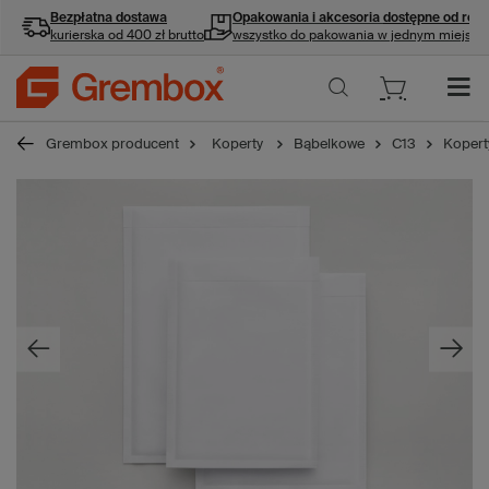
Bezpłatna dostawa
Opakowania i akcesoria
dostępne od ręki
kurierska od 400 zł brutto
wszystko do pakowania w jednym miejscu
Grembox producent
Koperty
Bąbelkowe
C13
Kopert