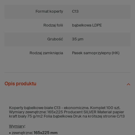
Format koperty
C13
Rodzaj folii
bąbelkowa LDPE
Grubość
35 µm
Rodzaj zamknięcia
Pasek samoprzylepny (HK)
Opis produktu
Koperty bąbelkowe białe C13 - ekonomiczne. Komplet 100 szt.
Wymiary zewnętrzne: 165x225 Producent SILVER Materiał papier
kraft biały 75 g/m2 Folia bąbelkowa Druk na krótszej stronie C/13
Wymiary
:
• zewnętrzne:
165x225
mm