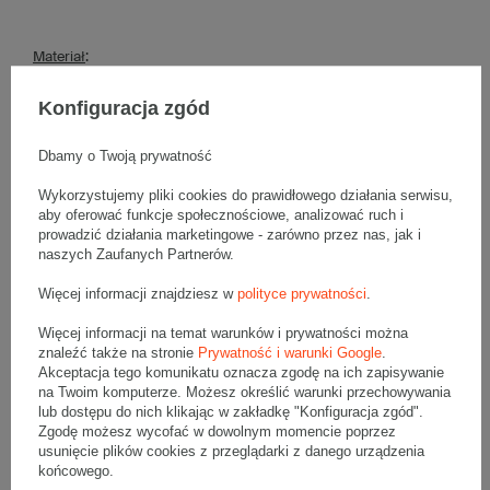
Materiał
:
• gramatura papieru:
75g/m2
Konfiguracja zgód
• folia bąbelkowa LDPE - podwójna warstwa
35 µm
Dbamy o Twoją prywatność
• kolor:
Biały
Wykorzystujemy pliki cookies do prawidłowego działania serwisu,
Dodatkowe
:
aby oferować funkcje społecznościowe, analizować ruch i
• producent:
SILVER
prowadzić działania marketingowe - zarówno przez nas, jak i
naszych Zaufanych Partnerów.
Więcej informacji znajdziesz w
polityce prywatności
.
Więcej informacji na temat warunków i prywatności można
Opinie
(0)
znaleźć także na stronie
Prywatność i warunki Google
.
Akceptacja tego komunikatu oznacza zgodę na ich zapisywanie
na Twoim komputerze. Możesz określić warunki przechowywania
lub dostępu do nich klikając w zakładkę "Konfiguracja zgód".
Pytania do produktu
Zgodę możesz wycofać w dowolnym momencie poprzez
usunięcie plików cookies z przeglądarki z danego urządzenia
końcowego.