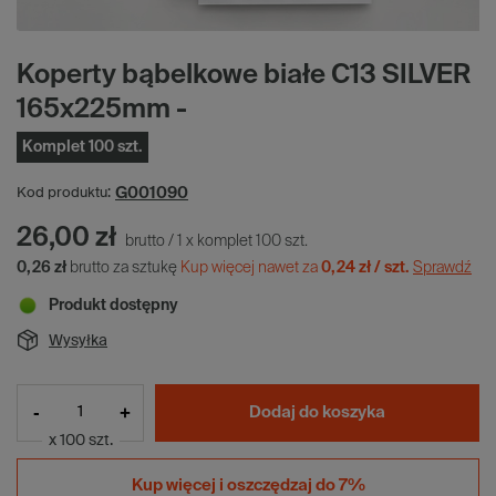
Koperty bąbelkowe białe C13 SILVER
165x225mm -
Komplet 100 szt.
G001090
Kod produktu:
26,00 zł
brutto
/
1
x
komplet
100
szt.
0,26 zł
brutto za sztukę
Kup więcej nawet za
0,24 zł / szt.
Sprawdź
Produkt dostępny
Wysyłka
-
+
Dodaj do koszyka
x 100 szt.
Kup więcej i
oszczędzaj do 7%