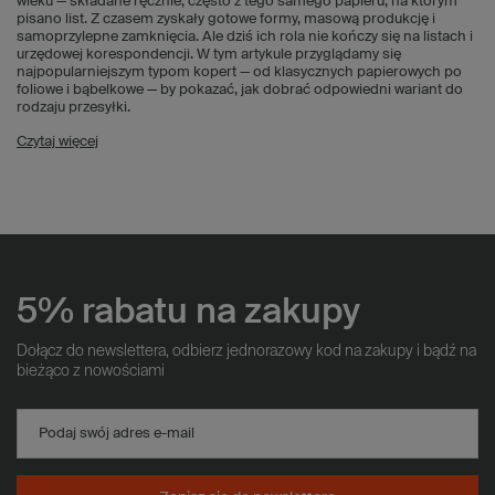
wieku — składane ręcznie, często z tego samego papieru, na którym
pisano list. Z czasem zyskały gotowe formy, masową produkcję i
samoprzylepne zamknięcia. Ale dziś ich rola nie kończy się na listach i
urzędowej korespondencji. W tym artykule przyglądamy się
najpopularniejszym typom kopert — od klasycznych papierowych po
foliowe i bąbelkowe — by pokazać, jak dobrać odpowiedni wariant do
rodzaju przesyłki.
Czytaj więcej
5% rabatu na zakupy
Dołącz do newslettera, odbierz jednorazowy kod na zakupy i bądź na
bieżąco z nowościami
Podaj swój adres e-mail