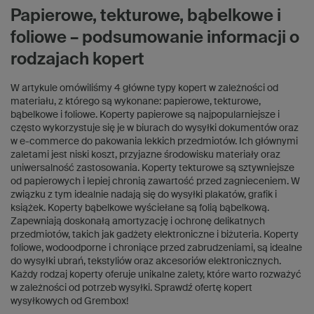
Papierowe, tekturowe, bąbelkowe i
foliowe – podsumowanie informacji o
rodzajach kopert
W artykule omówiliśmy 4 główne typy kopert w zależności od
materiału, z którego są wykonane: papierowe, tekturowe,
bąbelkowe i foliowe. Koperty papierowe są najpopularniejsze i
często wykorzystuje się je w biurach do wysyłki dokumentów oraz
w e-commerce do pakowania lekkich przedmiotów. Ich głównymi
zaletami jest niski koszt, przyjazne środowisku materiały oraz
uniwersalność zastosowania. Koperty tekturowe są sztywniejsze
od papierowych i lepiej chronią zawartość przed zagnieceniem. W
związku z tym idealnie nadają się do wysyłki plakatów, grafik i
książek. Koperty bąbelkowe wyściełane są folią bąbelkową.
Zapewniają doskonałą amortyzację i ochronę delikatnych
przedmiotów, takich jak gadżety elektroniczne i biżuteria. Koperty
foliowe, wodoodporne i chroniące przed zabrudzeniami, są idealne
do wysyłki ubrań, tekstyliów oraz akcesoriów elektronicznych.
Każdy rodzaj koperty oferuje unikalne zalety, które warto rozważyć
w zależności od potrzeb wysyłki. Sprawdź ofertę kopert
wysyłkowych od Grembox!