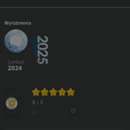
Wyróżnienia
5
/ 5
1146
opinii