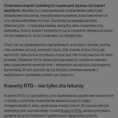
Gramatura kopert ozdobnych często jest wyższa niż kopert
zwykłych.
Wynika to z zastosowania ozdobników, takich jak
dodatkowe tłoczenia, metalizowane powłoki, kolorowe wnętrze
czy niestandardowy format. Zamknięcia bywają bardziej
dekoracyjne – z wypukłą klapką, wstążką albo magnetyczną
zakładką. Kolory kopert ozdobnych są w zasadzie nieograniczone:
od stonowanych, przez jaskrawe, po eleganckie.
Choć nie są opakowaniem wysyłkowym w ścisłym sensie, pełnią
rolę nośnika emocji, estetyki i stylu. Dla marek, które chcą się
wyróżnić, taka forma przekazu może być nie mniej ważna niż sam
produkt. Niektóre firmy wykorzystują koperty ozdobne również
jako opakowanie wewnętrzne – wkładane do kartonu lub koperty
kurierskiej. W ten sposób łączą bezpieczeństwo wysyłki z
wyjątkowym doświadczeniem po otwarciu.
Koperty RTG – nie tylko dla lekarzy
Koperty RTG to specjalistyczne opakowania papierowe stworzone
z myślą o ochronie materiałów światłoczułych: zdjęć
rentgenowskich, klisz, wydruków medycznych. W naszej ofercie
dostępny jest standardowy model
koperty RTG
, wykorzystywany
głównie w przychodniach i gabinetach diagnostycznych.