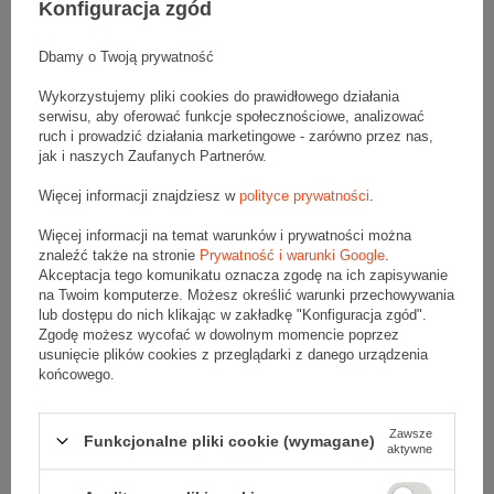
Konfiguracja zgód
związku z czym, użycie kopert tekturowych ma wpływ na
wizerunek firmy - świadczy o dbałości o detale i jakości przesyłki.
Dbamy o Twoją prywatność
Wykorzystujemy pliki cookies do prawidłowego działania
serwisu, aby oferować funkcje społecznościowe, analizować
ruch i prowadzić działania marketingowe - zarówno przez nas,
jak i naszych Zaufanych Partnerów.
Więcej informacji znajdziesz w
polityce prywatności
.
Więcej informacji na temat warunków i prywatności można
znaleźć także na stronie
Prywatność i warunki Google
.
Akceptacja tego komunikatu oznacza zgodę na ich zapisywanie
na Twoim komputerze. Możesz określić warunki przechowywania
lub dostępu do nich klikając w zakładkę "Konfiguracja zgód".
Zgodę możesz wycofać w dowolnym momencie poprzez
Koperty bąbelkowe – doskonała
usunięcie plików cookies z przeglądarki z danego urządzenia
końcowego.
amortyzacja i ochrona
Koperty bąbelkowe to specjalny typ kopert, który wewnątrz
Zawsze
Funkcjonalne pliki cookie (wymagane)
aktywne
wyścielony jest folią bąbelkową. Koperty te zewnątrz wykonane są
z papieru, ale właśnie ze względu na warstwę folii określa się je