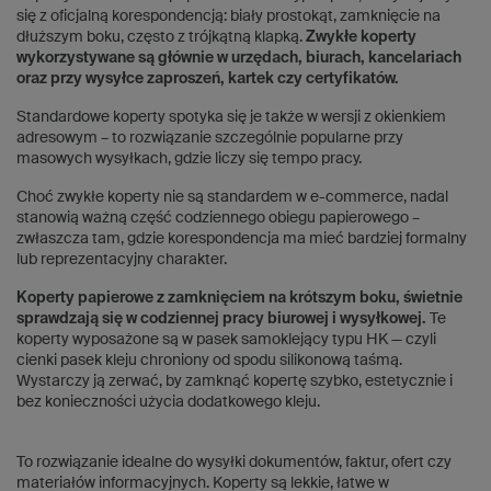
się z oficjalną korespondencją: biały prostokąt, zamknięcie na
dłuższym boku, często z trójkątną klapką.
Zwykłe koperty
wykorzystywane są głównie w urzędach, biurach, kancelariach
oraz przy wysyłce zaproszeń, kartek czy certyfikatów.
Standardowe koperty spotyka się je także w wersji z okienkiem
adresowym – to rozwiązanie szczególnie popularne przy
masowych wysyłkach, gdzie liczy się tempo pracy.
Choć zwykłe koperty nie są standardem w e-commerce, nadal
stanowią ważną część codziennego obiegu papierowego –
zwłaszcza tam, gdzie korespondencja ma mieć bardziej formalny
lub reprezentacyjny charakter.
Koperty papierowe z zamknięciem na krótszym boku, świetnie
sprawdzają się w codziennej pracy biurowej i wysyłkowej.
Te
koperty wyposażone są w pasek samoklejący typu HK — czyli
cienki pasek kleju chroniony od spodu silikonową taśmą.
Wystarczy ją zerwać, by zamknąć kopertę szybko, estetycznie i
bez konieczności użycia dodatkowego kleju.
To rozwiązanie idealne do wysyłki dokumentów, faktur, ofert czy
materiałów informacyjnych. Koperty są lekkie, łatwe w