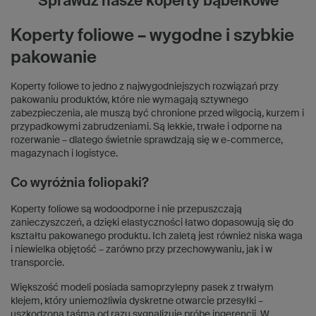
Sprawdź nasze koperty bąbelkowe
Koperty foliowe – wygodne i szybkie
pakowanie
Koperty foliowe to jedno z najwygodniejszych rozwiązań przy
pakowaniu produktów, które nie wymagają sztywnego
zabezpieczenia, ale muszą być chronione przed wilgocią, kurzem i
przypadkowymi zabrudzeniami. Są lekkie, trwałe i odporne na
rozerwanie – dlatego świetnie sprawdzają się w e-commerce,
magazynach i logistyce.
Co wyróżnia foliopaki?
Koperty foliowe są wodoodporne i nie przepuszczają
zanieczyszczeń, a dzięki elastyczności łatwo dopasowują się do
kształtu pakowanego produktu. Ich zaletą jest również niska waga
i niewielka objętość – zarówno przy przechowywaniu, jak i w
transporcie.
Większość modeli posiada samoprzylepny pasek z trwałym
klejem, który uniemożliwia dyskretne otwarcie przesyłki –
uszkodzona taśma od razu sygnalizuje próbę ingerencji. W