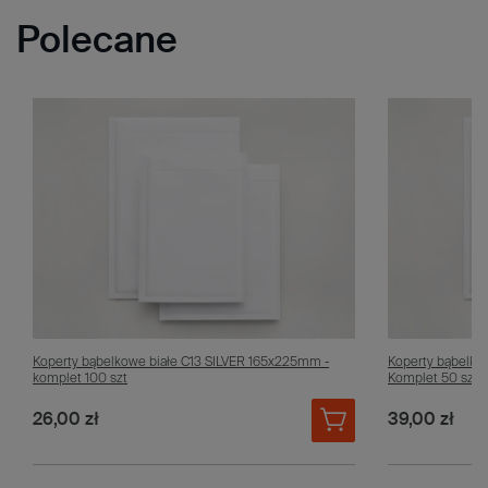
Polecane
Koperty bąbelkowe białe C13 SILVER 165x225mm -
Koperty bąbelko
komplet 100 szt
Komplet 50 szt.
26,00 zł
39,00 zł