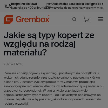
Bezpłatna dostawa
Opakowania i akcesoria
dostępne od ręki
kurierska od 400 zł brutto
wszystko do pakowania w jednym miejscu
Jakie są typy kopert ze
względu na rodzaj
materiału?
2026-03-26
Pierwsze koperty pojawiły się w obiegu pocztowym na początku XIX
wieku — składane ręcznie, często z tego samego papieru, na którym
pisano list. Z czasem zyskały gotowe formy, masową produkcję i
samoprzylepne zamknięcia. Ale dziś ich rola nie kończy się na listach i
urzędowej korespondencji. W tym artykule przyglądamy się
najpopularniejszym typom kopert — od klasycznych papierowych po
foliowe i bąbelkowe — by pokazać, jak dobrać odpowiedni wariant do
rodzaju przesyłki.