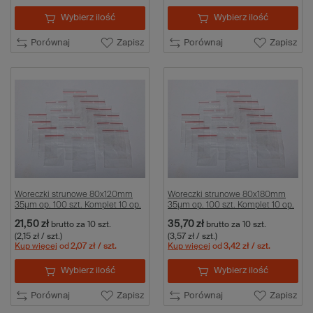
Wybierz ilość
Wybierz ilość
Porównaj
Zapisz
Porównaj
Zapisz
Woreczki strunowe 80x120mm
Woreczki strunowe 80x180mm
35µm op. 100 szt. Komplet 10 op.
35µm op. 100 szt. Komplet 10 op.
21,50 zł
35,70 zł
brutto
za 10 szt.
brutto
za 10 szt.
(2,15 zł / szt.)
(3,57 zł / szt.)
Kup więcej
od
2,07 zł
/ szt.
Kup więcej
od
3,42 zł
/ szt.
Wybierz ilość
Wybierz ilość
Porównaj
Zapisz
Porównaj
Zapisz