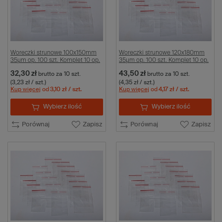
Woreczki strunowe 100x150mm
Woreczki strunowe 120x180mm
35µm op. 100 szt. Komplet 10 op.
35µm op. 100 szt. Komplet 10 op.
32,30 zł
43,50 zł
brutto
za 10 szt.
brutto
za 10 szt.
(3,23 zł / szt.)
(4,35 zł / szt.)
Kup więcej
od
3,10 zł
/ szt.
Kup więcej
od
4,17 zł
/ szt.
Wybierz ilość
Wybierz ilość
Porównaj
Zapisz
Porównaj
Zapisz