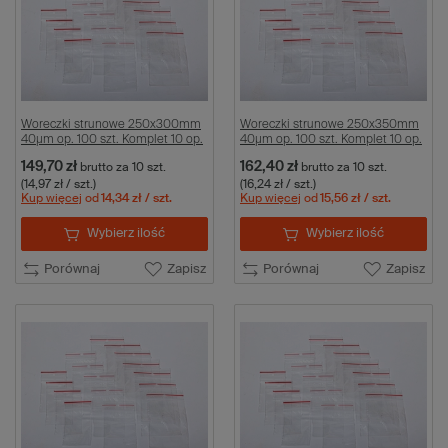
Woreczki strunowe 250x300mm
Woreczki strunowe 250x350mm
40µm op. 100 szt. Komplet 10 op.
40µm op. 100 szt. Komplet 10 op.
149,70 zł
162,40 zł
brutto
za 10 szt.
brutto
za 10 szt.
(14,97 zł / szt.)
(16,24 zł / szt.)
Kup więcej
od
14,34 zł
/ szt.
Kup więcej
od
15,56 zł
/ szt.
Wybierz ilość
Wybierz ilość
Porównaj
Zapisz
Porównaj
Zapisz