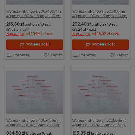
Woreczki strunowe 300x400mm
Woreczki strunowe 350x450mm
40µm op. 100 szt. Komplet 10 op.
40µm op. 100 szt. Komplet 10 op.
215,30 zł
292,40 zł
brutto
za 10 szt.
brutto
za 10 szt.
(21,53 zł / szt.)
(29,24 zł / szt.)
Kup więcej
od
20,64 zł
/ szt.
Kup więcej
od
28,02 zł
/ szt.
Wybierz ilość
Wybierz ilość
Porównaj
Zapisz
Porównaj
Zapisz
Woreczki strunowe 400x450mm
Woreczki strunowe 450x500mm
40µm op. 100 szt. Komplet 10 op
40µm op. 100 szt. Komplet 5 op.
334,50 zł
195,85 zł
brutto
za 10 szt.
brutto
za 5 szt.