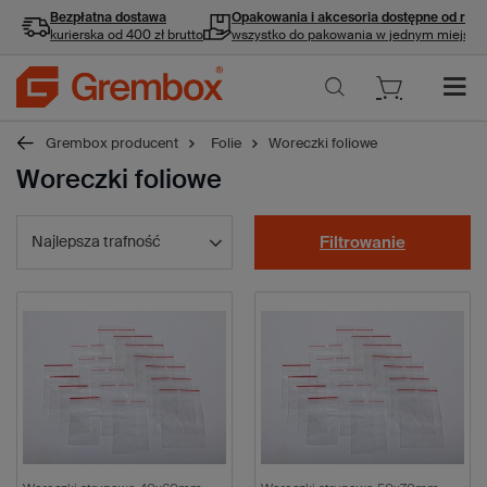
Bezpłatna dostawa
Opakowania i akcesoria
dostępne od ręki
kurierska od 400 zł brutto
wszystko do pakowania w jednym miejscu
Grembox producent
Folie
Woreczki foliowe
Woreczki foliowe
Najlepsza trafność
Filtrowanie