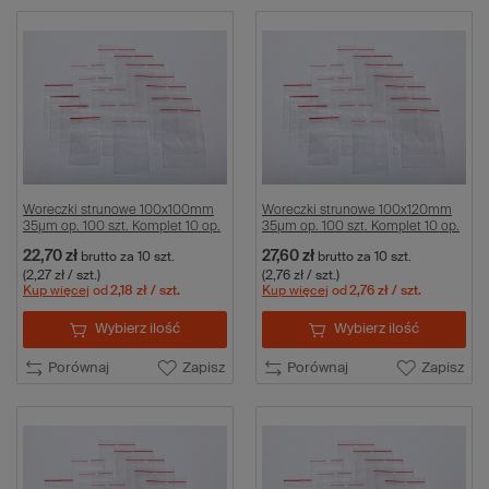
Woreczki strunowe 100x100mm
Woreczki strunowe 100x120mm
35µm op. 100 szt. Komplet 10 op.
35µm op. 100 szt. Komplet 10 op.
22,70 zł
27,60 zł
brutto
za 10 szt.
brutto
za 10 szt.
(2,27 zł / szt.)
(2,76 zł / szt.)
Kup więcej
od
2,18 zł
/ szt.
Kup więcej
od
2,76 zł
/ szt.
Wybierz ilość
Wybierz ilość
Porównaj
Zapisz
Porównaj
Zapisz