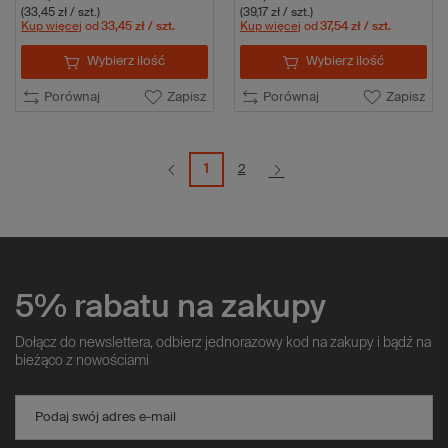
(33,45 zł / szt.)
(39,17 zł / szt.)
Kup więcej
od
33,45 zł
/ szt.
Kup więcej
od
37,54 zł
/ szt.
Wybierz ilość
Wybierz ilość
Porównaj
Zapisz
Porównaj
Zapisz
1
2
5% rabatu na zakupy
Dołącz do newslettera, odbierz jednorazowy kod na zakupy i bądź na
bieżąco z nowościami
Podaj swój adres e-mail