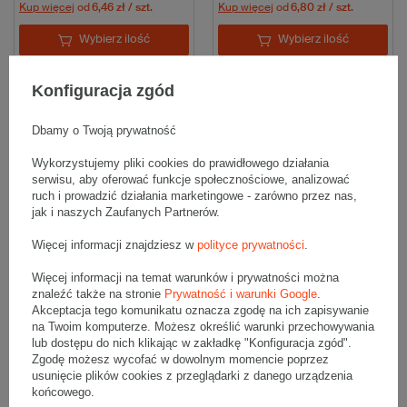
Kup więcej
od
6,46 zł
/ szt.
Kup więcej
od
6,80 zł
/ szt.
Wybierz ilość
Wybierz ilość
Porównaj
Zapisz
Porównaj
Zapisz
Konfiguracja zgód
Dbamy o Twoją prywatność
Wykorzystujemy pliki cookies do prawidłowego działania
serwisu, aby oferować funkcje społecznościowe, analizować
ruch i prowadzić działania marketingowe - zarówno przez nas,
jak i naszych Zaufanych Partnerów.
Więcej informacji znajdziesz w
polityce prywatności
.
Woreczki strunowe 160x220mm
Woreczki strunowe 200x250mm
Więcej informacji na temat warunków i prywatności można
35µm op. 100 szt. Komplet 10 op.
40µm op. 100 szt. Komplet 10 op.
znaleźć także na stronie
Prywatność i warunki Google
.
68,80 zł
102,70 zł
Akceptacja tego komunikatu oznacza zgodę na ich zapisywanie
brutto
za 10 szt.
brutto
za 10 szt.
(6,88 zł / szt.)
(10,27 zł / szt.)
na Twoim komputerze. Możesz określić warunki przechowywania
Kup więcej
od
6,59 zł
/ szt.
Kup więcej
od
9,84 zł
/ szt.
lub dostępu do nich klikając w zakładkę "Konfiguracja zgód".
Zgodę możesz wycofać w dowolnym momencie poprzez
Wybierz ilość
Wybierz ilość
usunięcie plików cookies z przeglądarki z danego urządzenia
końcowego.
Porównaj
Zapisz
Porównaj
Zapisz