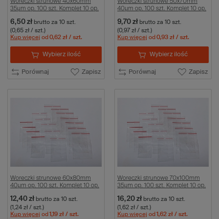
Woreczki strunowe 40x60mm
Woreczki strunowe 50x70mm
35µm op. 100 szt. Komplet 10 op.
40µm op. 100 szt. Komplet 10 op.
6,50 zł
9,70 zł
brutto
za 10 szt.
brutto
za 10 szt.
(0,65 zł / szt.)
(0,97 zł / szt.)
Kup więcej
od
0,62 zł
/ szt.
Kup więcej
od
0,93 zł
/ szt.
Wybierz ilość
Wybierz ilość
Porównaj
Zapisz
Porównaj
Zapisz
Woreczki strunowe 60x80mm
Woreczki strunowe 70x100mm
40µm op. 100 szt. Komplet 10 op.
35µm op. 100 szt. Komplet 10 op.
12,40 zł
16,20 zł
brutto
za 10 szt.
brutto
za 10 szt.
(1,24 zł / szt.)
(1,62 zł / szt.)
Kup więcej
od
1,19 zł
/ szt.
Kup więcej
od
1,62 zł
/ szt.