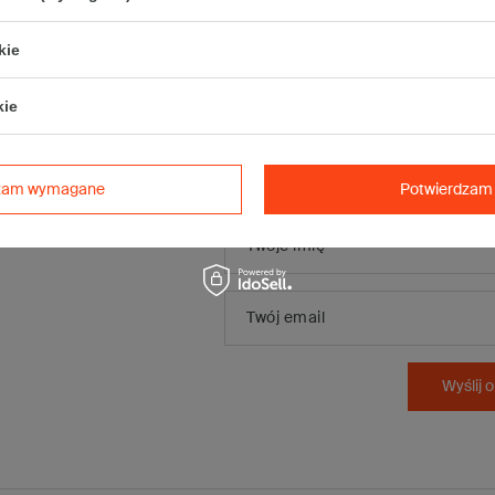
kie
kie
Dodaj własne
zdjęcie
produktu:
dzam wymagane
Potwierdzam 
Twoje imię
Twój email
Wyślij o