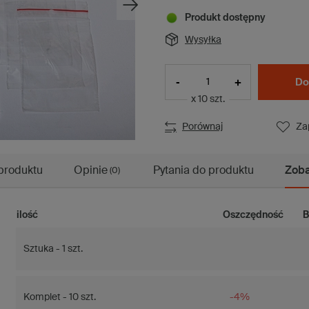
Produkt dostępny
Wysyłka
-
+
Do
x 10 szt.
Porównaj
Za
produktu
Opinie
Pytania do produktu
Zoba
(0)
ilość
Oszczędność
B
Sztuka - 1 szt.
Komplet - 10 szt.
-4%