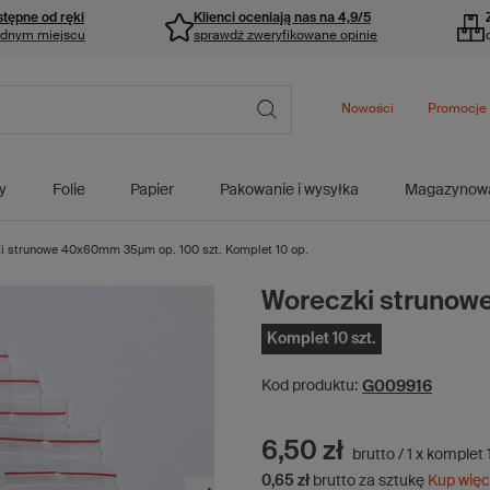
stępne od ręki
Klienci oceniają nas na 4,9/5
ednym miejscu
sprawdź zweryfikowane opinie
Nowości
Promocje
y
Folie
Papier
Pakowanie i wysyłka
Magazynow
i strunowe 40x60mm 35µm op. 100 szt. Komplet 10 op.
Woreczki strunow
Komplet 10 szt.
G009916
Kod produktu:
6,50 zł
brutto
/
1
x
komplet
0,65 zł
brutto za sztukę
Kup więc