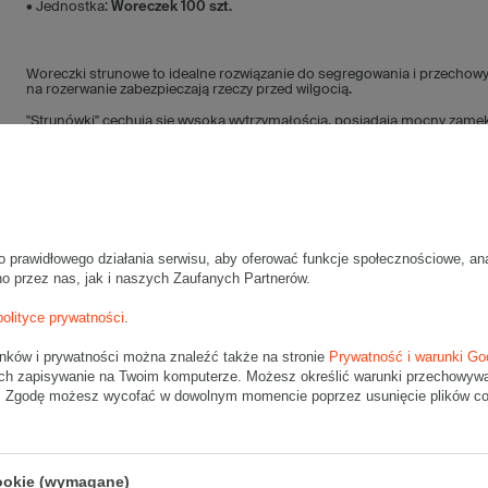
• Jednostka:
Woreczek 100 szt.
Woreczki strunowe to idealne rozwiązanie do segregowania i przechow
na rozerwanie zabezpieczają rzeczy przed wilgocią.
"Strunówki" cechują się wysoką wytrzymałością, posiadają mocny zamek
okrągły otwór umożliwiający zawieszenie.
Torebki strunowe są dopuszczone do kontaktu z żywnością.
o prawidłowego działania serwisu, aby oferować funkcje społecznościowe, an
no przez nas, jak i naszych Zaufanych Partnerów.
polityce prywatności
.
Napisz swo
unków i prywatności można znaleźć także na stronie
Prywatność i warunki Go
Twoja o
ch zapisywanie na Twoim komputerze. Możesz określić warunki przechowywani
". Zgodę możesz wycofać w dowolnym momencie poprzez usunięcie plików coo
Treść twojej opinii
Treść twojej opinii
cookie (wymagane)