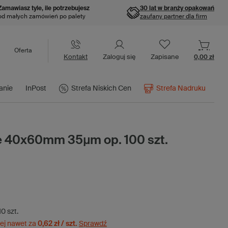
Zamawiasz tyle, ile potrzebujesz
30 lat w branży opakowań
od małych zamówień po palety
zaufany partner dla firm
Oferta
Kontakt
Zaloguj się
Zapisane
0,00 zł
anie
InPost
Strefa Niskich Cen
Strefa Nadruku
e 40x60mm 35µm op. 100 szt.
10
szt.
ej nawet za
0,62 zł / szt.
Sprawdź