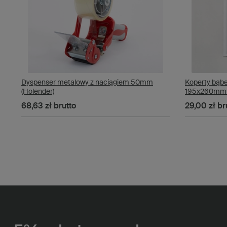
Dyspenser metalowy z naciągiem 50mm
Koperty bąbe
(Holender)
195x260mm -
68,63 zł
brutto
29,00 zł
br