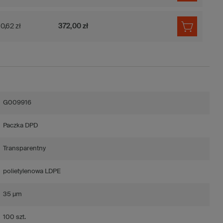
0,62 zł
372,00 zł
G009916
Paczka DPD
Transparentny
polietylenowa LDPE
35 µm
100 szt.