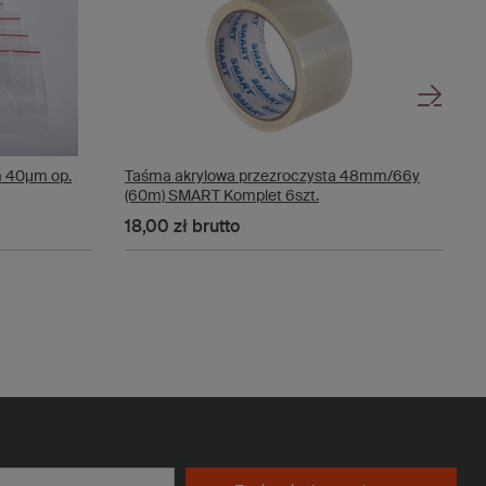
 40µm op.
Taśma akrylowa przezroczysta 48mm/66y
T
(60m) SMART Komplet 6szt.
(
18,00 zł
brutto
1