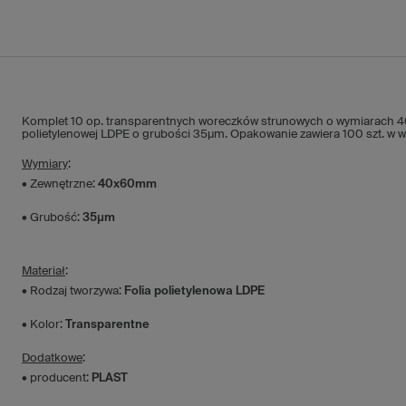
Komplet 10 op. transparentnych woreczków strunowych o wymiarach 4
polietylenowej LDPE o grubości 35µm. Opakowanie zawiera 100 szt. w 
Wymiary
:
• Zewnętrzne:
40x60mm
• Grubość:
35µm
Materiał
:
• Rodzaj tworzywa:
Folia polietylenowa LDPE
• Kolor:
Transparentne
Dodatkowe
:
• producent:
PLAST