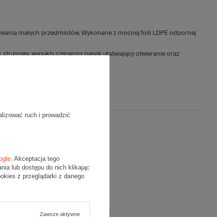
ywania małych przedmiotów. Wykonane z mocnej folii LDPE odpornej
 strunowy, wypukły czerwony pasek ułatwiający otwieranie oraz
alizować ruch i prowadzić
ją opinię
ogle
. Akceptacja tego
cena:
a lub dostępu do nich klikając
kies z przeglądarki z danego
5/5
Zawsze aktywne