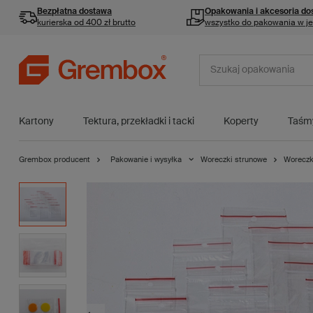
Bezpłatna dostawa
Opakowania i akcesoria
do
kurierska od 400 zł brutto
wszystko do pakowania w j
Kartony
Tektura, przekładki i tacki
Koperty
Taśm
Grembox producent
Pakowanie i wysyłka
Woreczki strunowe
Woreczk