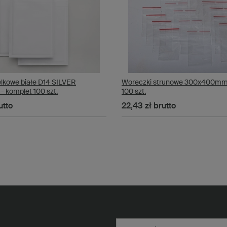
lkowe białe D14 SILVER
Woreczki strunowe 300x400mm
 komplet 100 szt.
100 szt.
utto
22,43 zł
brutto