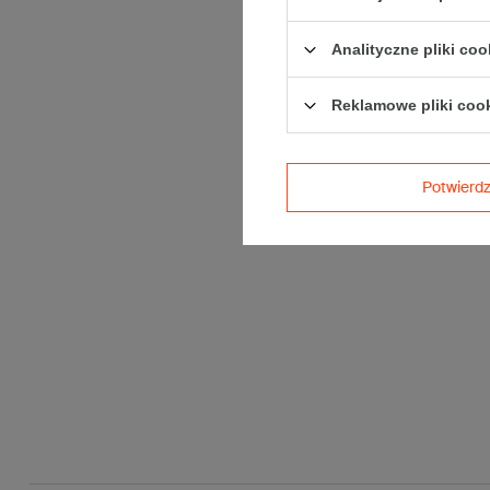
Analityczne pliki coo
Reklamowe pliki coo
Potwier