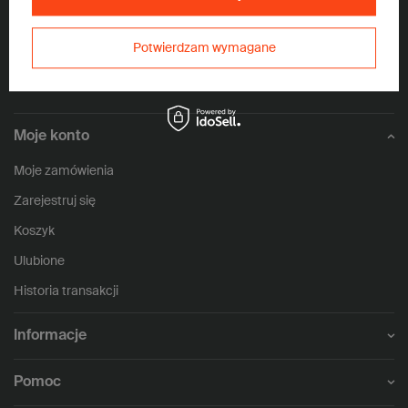
5
/ 5
Potwierdzam wymagane
1146
opinii
Moje konto
Moje zamówienia
Zarejestruj się
Koszyk
Ulubione
Historia transakcji
Informacje
Pomoc