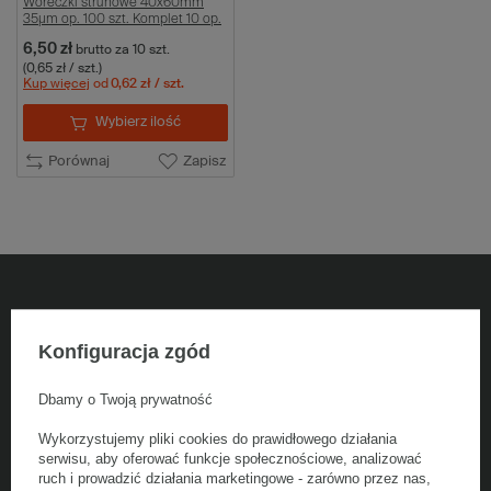
Woreczki strunowe 40x60mm
35µm op. 100 szt. Komplet 10 op.
6,50 zł
brutto
za 10 szt.
(0,65 zł / szt.)
Kup więcej
od
0,62 zł
/ szt.
Wybierz ilość
Porównaj
Zapisz
5% rabatu na zakupy
Konfiguracja zgód
Dołącz do newslettera, odbierz jednorazowy kod na zakupy i bądź na
bieżąco z nowościami
Dbamy o Twoją prywatność
Wykorzystujemy pliki cookies do prawidłowego działania
Podaj swój adres e-mail
serwisu, aby oferować funkcje społecznościowe, analizować
ruch i prowadzić działania marketingowe - zarówno przez nas,