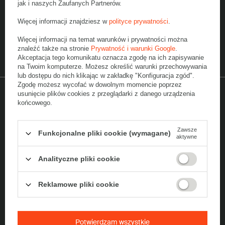
jak i naszych Zaufanych Partnerów.
Zapisz się do newslettera
Więcej informacji znajdziesz w
polityce prywatności
.
Chcę odebrać 5% zniżkę na zakup opakowań z tektury falistej i
Więcej informacji na temat warunków i prywatności można
otrzymywać Newsletter z informacjami o promocjach i ofertach z
znaleźć także na stronie
Prywatność i warunki Google
.
wykorzystaniem adresu e-mail.
Rozwiń
Akceptacja tego komunikatu oznacza zgodę na ich zapisywanie
na Twoim komputerze. Możesz określić warunki przechowywania
lub dostępu do nich klikając w zakładkę "Konfiguracja zgód".
Zgodę możesz wycofać w dowolnym momencie poprzez
usunięcie plików cookies z przeglądarki z danego urządzenia
końcowego.
Wyróżnienia
Zawsze
Funkcjonalne pliki cookie (wymagane)
aktywne
Analityczne pliki cookie
Reklamowe pliki cookie
Potwierdzam wszystkie