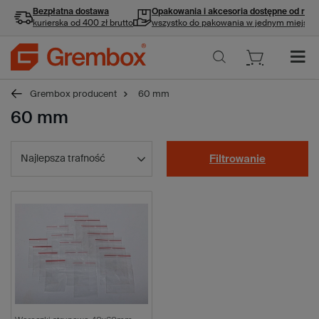
Bezpłatna dostawa
Opakowania i akcesoria
dostępne od ręki
kurierska od 400 zł brutto
wszystko do pakowania w jednym miejscu
Grembox producent
60 mm
60 mm
Najlepsza trafność
Filtrowanie