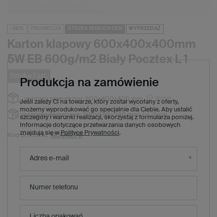
-56%
PROMOCJA
STREFA NISKICH CEN
WYPRZEDAŻ
Karton klapowy 600x400x400mm
5W EB 600g/m2 Biały Pocztex L 1
Sztuka 1 szt.
Produkcja na zamówienie
Więcej
wymiary zewnętrzne:
600x400x400 mm
Jeśli zależy Ci na towarze, który został wycofany z oferty,
możemy wyprodukować go specjalnie dla Ciebie. Aby ustalić
Więcej
wymiary wewnętrzne:
590x390x380 mm
szczegóły i warunki realizacji, skorzystaj z formularza poniżej.
Informacje dotyczące przetwarzania danych osobowych
znajdują się w
Polityce Prywatności
.
G006276
Kod produktu:
12,40 zł
(Zniżka
56
%)
Cena regularna:
Adres e-mail
5,46 zł
brutto
/
1
x
szt.
5,46 zł
brutto za sztukę
Numer telefonu
Produkt niedostępny. Będzie wkrótce
Liczba opakowań