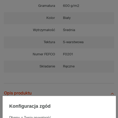
Gramatura
600 g/m2
Kolor
Biały
Wytrzymałość
Średnia
Tektura
5-warstwowa
Numer FEFCO
F0201
Składanie
Ręczne
Opis produktu
Konfiguracja zgód
Jednostronnie biały karton klapowy Pocztex L - 1 Sztuka
Dbamy o Twoją prywatność