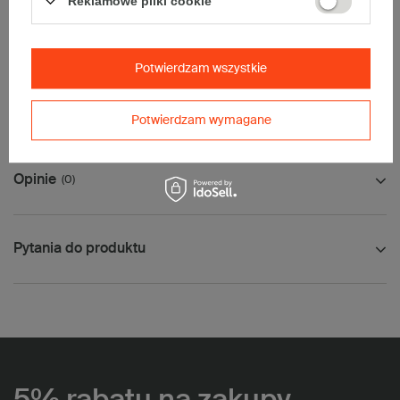
Reklamowe pliki cookie
Maksymalna waga paczki -
31,5kg
Maksymalna ilość w jednej przesyłce -
26 szt.
Potwierdzam wszystkie
Jak mierzyć opakowanie
Potwierdzam wymagane
Opinie
(0)
Pytania do produktu