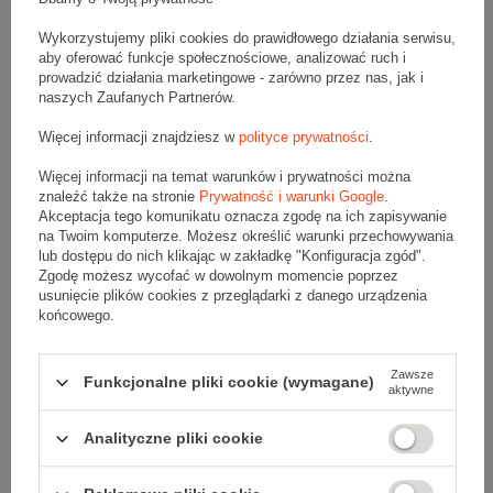
Wymiary zewnętrzne: 600x400x400mm (długość x szerokość x
wysokość)
Opakowanie wykonane jest z tektury falistej 5-warstwowej, fala EB
Wykorzystujemy pliki cookies do prawidłowego działania serwisu,
600 g/m2
aby oferować funkcje społecznościowe, analizować ruch i
prowadzić działania marketingowe - zarówno przez nas, jak i
Wymiary
:
naszych Zaufanych Partnerów.
• zewnętrzne:
600x400x400 mm
• wewnętrzne:
590x390x380 mm
Więcej informacji znajdziesz w
polityce prywatności
.
• pojemność:
87 l
Więcej informacji na temat warunków i prywatności można
znaleźć także na stronie
Prywatność i warunki Google
.
Materiał
:
Akceptacja tego komunikatu oznacza zgodę na ich zapisywanie
• tektura falista:
5-warstwowa
na Twoim komputerze. Możesz określić warunki przechowywania
• fala:
EB
lub dostępu do nich klikając w zakładkę "Konfiguracja zgód".
• gramatura:
600 g/m2
Zgodę możesz wycofać w dowolnym momencie poprzez
• kolor:
Biały
usunięcie plików cookies z przeglądarki z danego urządzenia
końcowego.
Dodatkowe
:
• waga jednostkowa (+/-5%):
939 g
Zawsze
Funkcjonalne pliki cookie (wymagane)
• typ fefco:
F0201
aktywne
Karton nadaje się do pakowania wysyłek kurierskich:
Analityczne pliki cookie
• Pocztex L
• Poczta Polska Paczka B