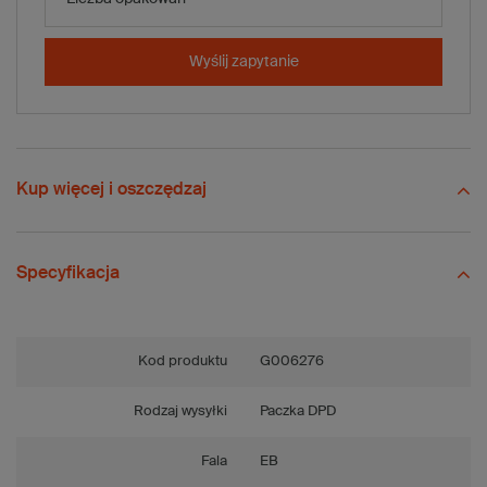
-
+
Dodaj do koszyka
Wyślij zapytanie
Porównaj
Zapisz
Wyślij
Zadaj pytanie
Kup więcej i oszczędzaj
Specyfikacja
Kod produktu
G006276
Rodzaj wysyłki
Paczka DPD
Fala
EB