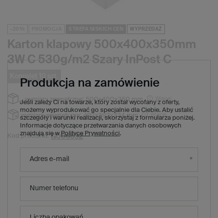
-20%
PROMOCJA
STREFA NISKICH CEN
WYPRZEDAŻ
Karton klapowy 500x400x350mm
3W C 530g/m2 Szary InPost C
Komplet 10 szt.
Produkcja na zamówienie
Więcej
wymiary zewnętrzne:
500x400x350 mm
Jeśli zależy Ci na towarze, który został wycofany z oferty,
możemy wyprodukować go specjalnie dla Ciebie. Aby ustalić
Więcej
wymiary wewnętrzne:
492x392x334 mm
szczegóły i warunki realizacji, skorzystaj z formularza poniżej.
Informacje dotyczące przetwarzania danych osobowych
znajdują się w
Polityce Prywatności
.
G006532
Kod produktu:
91,30 zł
(Zniżka
20
%)
Cena regularna:
Adres e-mail
73,00 zł
brutto
/
1
x
komplet
10
szt.
7,30 zł
brutto za sztukę
Numer telefonu
Produkt niedostępny. Będzie wkrótce
Liczba opakowań