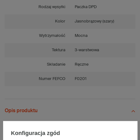
Rodzaj wysyłki
Paczka DPD
Kolor
Jasnobrązowy (szary)
Wytrzymałość
Mocna
Tektura
3-warstwowa
Składanie
Ręczne
Numer FEFCO
F0201
Opis produktu
Konfiguracja zgód
Komplet szarych kartonów klapowych InPost C - 10 szt.