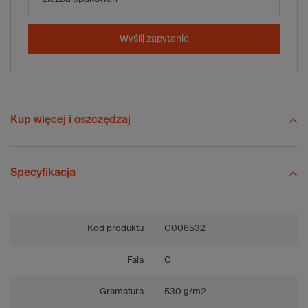
-
+
Dodaj do koszyka
x 10 szt.
Wyślij zapytanie
Porównaj
Zapisz
Wyślij
Zadaj pytanie
Kup więcej i oszczędzaj
Specyfikacja
Kod produktu
G006532
Fala
C
Gramatura
530 g/m2