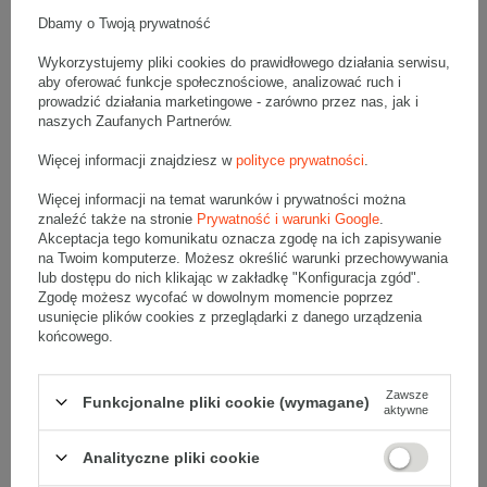
Wymiary zewnętrzne: 500x400x350mm (długość x szerokość x
wysokość)
Dbamy o Twoją prywatność
Opakowanie wykonane jest z tektury falistej 3-warstwowej, fala C
530 g/m2
Wykorzystujemy pliki cookies do prawidłowego działania serwisu,
aby oferować funkcje społecznościowe, analizować ruch i
Wymiary
:
prowadzić działania marketingowe - zarówno przez nas, jak i
• zewnętrzne:
500x400x350 mm
naszych Zaufanych Partnerów.
• wewnętrzne:
492x392x334 mm
• pojemność:
64 l
Więcej informacji znajdziesz w
polityce prywatności
.
Materiał
:
Więcej informacji na temat warunków i prywatności można
znaleźć także na stronie
Prywatność i warunki Google
.
• tektura falista:
3-warstwowa
Akceptacja tego komunikatu oznacza zgodę na ich zapisywanie
• fala:
C
na Twoim komputerze. Możesz określić warunki przechowywania
• gramatura:
530 g/m2
lub dostępu do nich klikając w zakładkę "Konfiguracja zgód".
• kolor:
Szary
Zgodę możesz wycofać w dowolnym momencie poprzez
usunięcie plików cookies z przeglądarki z danego urządzenia
Dodatkowe
:
końcowego.
• waga jednostkowa (+/-5%):
703 g
• typ fefco:
F0201
Zawsze
Funkcjonalne pliki cookie (wymagane)
aktywne
Karton nadaje się do pakowania wysyłek kurierskich:
• InPost C
Analityczne pliki cookie
• Poczta Polska Paczka B