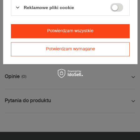
• Pocztex L
Reklamowe pliki cookie
• Orlen Paczka L
Maksymalna waga paczki -
31,5kg
Maksymalna ilość w jednej przesyłce -
2 x komplet
(20 szt.)
Potwierdzam wszystkie
Potwierdzam wymagane
Jak mierzyć opakowanie
Opinie
(0)
Pytania do produktu