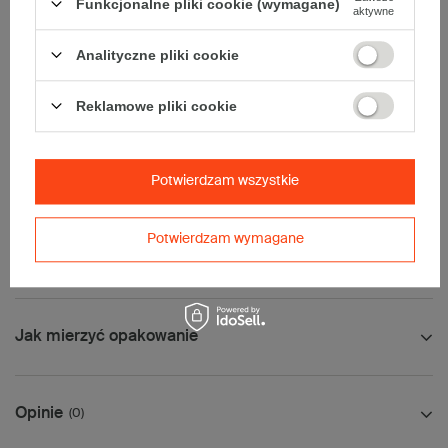
Dodatkowe
:
Funkcjonalne pliki cookie (wymagane)
aktywne
• waga jednostkowa (+/-5%):
196 g
• typ fefco:
F0201
Analityczne pliki cookie
Karton nadaje się do pakowania wysyłek kurierskich:
• Poczta Polska List L
Reklamowe pliki cookie
• Poczta Polska Paczka A
• InPost C
• Pocztex M
Potwierdzam wszystkie
• Orlen Paczka L
Maksymalna waga paczki -
31,5kg
Potwierdzam wymagane
Maksymalna ilość w jednej przesyłce -
5 x komplet
(100 szt.)
Jak mierzyć opakowanie
Opinie
(0)