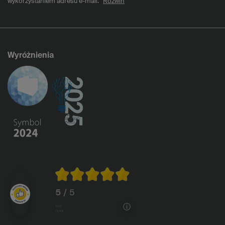
wykorzystaniem adresu e-mail.
Rozwiń
Wyróżnienia
5
/ 5
1146
opinii