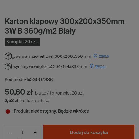
Karton klapowy 300x200x350mm
3W B 360g/m2 Biały
Komplet 20 szt.
Więcej
wymiary zewnętrzne:
300x200x350 mm
Więcej
wymiary wewnętrzne:
294x194x338 mm
G007336
Kod produktu:
50,60 zł
brutto
/
1
x
komplet
20
szt.
2,53 zł
brutto za sztukę
Produkt niedostępny. Będzie wkrótce
-
+
Dodaj do koszyka