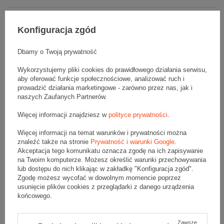
Opis produktu
Konfiguracja zgód
Dbamy o Twoją prywatność
Komplet jednostronnie białych kartonów klapowych - 20 szt.
Wykorzystujemy pliki cookies do prawidłowego działania serwisu,
Wymiary zewnętrzne: 300x200x350mm (długość x szerokość x
aby oferować funkcje społecznościowe, analizować ruch i
wysokość)
Opakowanie wykonane jest z tektury falistej 3-warstwowej, fala B
prowadzić działania marketingowe - zarówno przez nas, jak i
360 g/m2
naszych Zaufanych Partnerów.
Wymiary
:
Więcej informacji znajdziesz w
polityce prywatności
.
• zewnętrzne:
300x200x350 mm
Więcej informacji na temat warunków i prywatności można
• wewnętrzne:
294x194x338 mm
znaleźć także na stronie
Prywatność i warunki Google
.
• pojemność:
19 l
Akceptacja tego komunikatu oznacza zgodę na ich zapisywanie
na Twoim komputerze. Możesz określić warunki przechowywania
Materiał
:
lub dostępu do nich klikając w zakładkę "Konfiguracja zgód".
• tektura falista:
3-warstwowa
Zgodę możesz wycofać w dowolnym momencie poprzez
• fala:
B
usunięcie plików cookies z przeglądarki z danego urządzenia
• gramatura:
360 g/m2
końcowego.
• kolor:
Biały
Zawsze