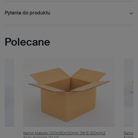
Pytania do produktu
Polecane
/m2
Karton klapowy 200x160x130mm 3W B 320g/m2
Karton 
Szary Komplet 20 szt.
Komplet 