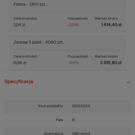
Paleta - 1360 szt.
Cena brutto/szt.
Oszczędność
Wartość brutto
1,04 zł
-39%
1 414,40 zł
Zestaw 3 palet - 4080 szt.
Cena brutto/szt.
Oszczędność
Wartość brutto
0,96 zł
-44%
3 916,80 zł
Specyfikacja
Kod produktu
G003324
Fala
B
Gramatura
380 g/m2