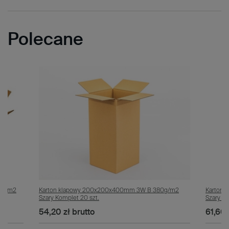
Polecane
0g/m2
Karton klapowy 200x200x400mm 3W B 380g/m2
Karton
Szary Komplet 20 szt.
Szary Ko
54,20 zł
brutto
61,60 