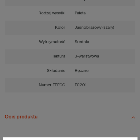
Rodzaj wysyłki
Paleta
Kolor
Jasnobrązowy (szary)
Wytrzymałość
Średnia
Tektura
3-warstwowa
Składanie
Ręczne
Numer FEFCO
F0201
Opis produktu