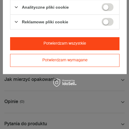
• Poczta Polska Paczka A
• InPost A
Analityczne pliki cookie
• Pocztex S
• Orlen Paczka S
Reklamowe pliki cookie
Uwaga
- w zakładce Dostawa i płatności, proszę wybrać kuriera
paletowego.
Palet nie wysyłamy serwisem DPD.
Potwierdzam wszystkie
Wymiary palety:
124x84cm
Wysokość palety:
210cm
Potwierdzam wymagane
Jak mierzyć opakowanie
Opinie
(0)
Pytania do produktu