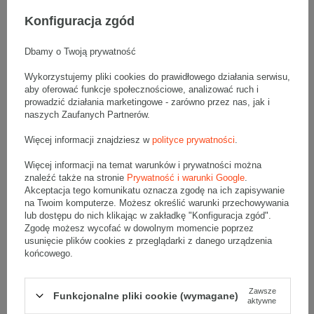
Paleta szarych kartonów klapowych - 1360 szt.
Wymiary zewnętrzne: 500x200x80mm (długość x szerokość x
Konfiguracja zgód
wysokość)
Opakowanie wykonane jest z tektury falistej 3-warstwowej, fala B
380 g/m2
Dbamy o Twoją prywatność
Wymiary
:
Wykorzystujemy pliki cookies do prawidłowego działania serwisu,
• zewnętrzne:
500x200x80 mm
aby oferować funkcje społecznościowe, analizować ruch i
• wewnętrzne:
494x194x68 mm
prowadzić działania marketingowe - zarówno przez nas, jak i
• pojemność:
6 l
naszych Zaufanych Partnerów.
Materiał
:
Więcej informacji znajdziesz w
polityce prywatności
.
• tektura falista:
3-warstwowa
Więcej informacji na temat warunków i prywatności można
• fala:
B
znaleźć także na stronie
Prywatność i warunki Google
.
• gramatura:
380 g/m2
Akceptacja tego komunikatu oznacza zgodę na ich zapisywanie
• kolor:
Szary
na Twoim komputerze. Możesz określić warunki przechowywania
lub dostępu do nich klikając w zakładkę "Konfiguracja zgód".
Dodatkowe
:
Zgodę możesz wycofać w dowolnym momencie poprzez
usunięcie plików cookies z przeglądarki z danego urządzenia
• waga jednostkowa (+/-5%):
143 g
końcowego.
• typ fefco:
F0201
Karton nadaje się do pakowania wysyłek kurierskich:
Zawsze
Funkcjonalne pliki cookie (wymagane)
• Poczta Polska List L
aktywne