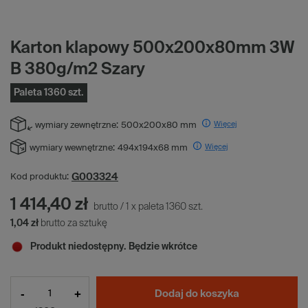
Karton klapowy 500x200x80mm 3W
B 380g/m2 Szary
Paleta 1360 szt.
Więcej
wymiary zewnętrzne:
500x200x80 mm
Więcej
wymiary wewnętrzne:
494x194x68 mm
G003324
Kod produktu:
1 414,40 zł
brutto
/
1
x
paleta
1360
szt.
1,04 zł
brutto za sztukę
Produkt niedostępny. Będzie wkrótce
-
+
Dodaj do koszyka