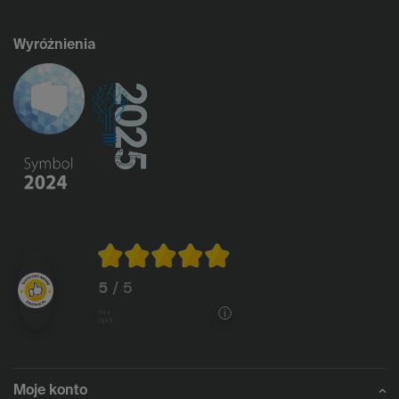
Wyróżnienia
5
/ 5
1144
opinii
Moje konto