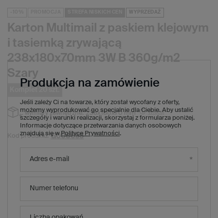
-10%
PROMOCJA
STREFA NISKICH CEN
WYPRZEDAŻ
Karton Multimail z paskiem klejowym
i tasiemką zrywającą
238x180x70mm 3W B 360g/m2
Szary
Produkcja na zamówienie
Komplet 20 szt.
Jeśli zależy Ci na towarze, który został wycofany z oferty,
możemy wyprodukować go specjalnie dla Ciebie. Aby ustalić
Więcej
wymiary zewnętrzne:
238x180x70 mm
szczegóły i warunki realizacji, skorzystaj z formularza poniżej.
Informacje dotyczące przetwarzania danych osobowych
znajdują się w
Polityce Prywatności
.
G008665
Kod produktu:
25,00 zł
(Zniżka
10
%)
Cena regularna:
Adres e-mail
22,60 zł
brutto
/
1
x
komplet
20
szt.
1,13 zł
brutto za sztukę
Numer telefonu
Produkt niedostępny. Będzie wkrótce
Liczba opakowań