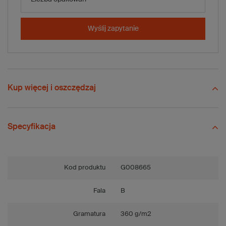
-
+
Dodaj do koszyka
x 20 szt.
Wyślij zapytanie
Porównaj
Zapisz
Wyślij
Zadaj pytanie
Kup więcej i oszczędzaj
Specyfikacja
Kod produktu
G008665
Fala
B
Gramatura
360 g/m2