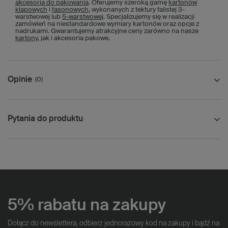
akcesoria do pakowania
. Oferujemy szeroką gamę
kartonów
klapowych
i
fasonowych
, wykonanych z tektury falistej 3-
warstwowej lub
5-warstwowej
. Specjalizujemy się w realizacji
zamówień na niestandardowe wymiary kartonów oraz opcje z
nadrukami. Gwarantujemy atrakcyjne ceny zarówno na nasze
kartony
, jak i akcesoria pakowe.
Opinie
(0)
Pytania do produktu
5% rabatu na zakupy
Dołącz do newslettera, odbierz jednorazowy kod na zakupy i bądź na