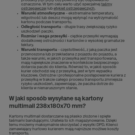
produkty (np. płyty CD) powinny być odpowiednio
oznaczone. W tym celu warto użyć specjalnej
taśmy
ostrzegawczej
lub
etykiet ostrzegawczych
.
Warunki atmosferyczne
- ekstremalne temperatury,
wilgotność lub deszcz mogą wpłynąć na wytrzymałość
kartonu podczas transportu.
Odległość transportu
- długie trasy zwiększają ryzyko
uszkodzeń paczki.
Rozmiar i waga przesyłki
- ciężkie przesyłki wymagają
dodatkowej ostrożności i kartonów o wysokiej gramaturze
tektury.
Warunki transportu
- częstotliwość, z jaką paczka jest
przenoszona lub przekładana z pojazdu do pojazdu, a
także warunki, w jakich przesyłka jest transportowana,
mają największe znaczenie w kontekście bezpiecznego
dotarcia paczki do klienta. Również to, w jakiś sposób
kurier obchodzi się z przesyłką, jest w tym wypadku
kluczowe. Ostrożne i profesjonalne postępowanie kuriera z
przesyłką w trakcie całego procesu transportu zmniejsza
ryzyko uszkodzeń, zapewniając, że paczka dotrze do
klienta w nienaruszonym stanie.
W jaki sposób wysyłane są kartony
multimail 238x180x70 mm?
Kartony multimail dostarczane są płasko złożone i spięte
taśmami bandującymi. Ułatwia to ich magazynowanie. Dzięki
temu możemy maksymalnie skorzystać z wysyłki DPD. Klienci
zamawiający hurtowo kurierem mają najniższe możliwe koszty
transportu.