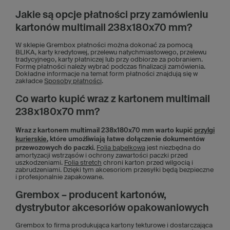
Jakie są opcje płatności przy zamówieniu
kartonów multimail 238x180x70 mm?
W sklepie Grembox płatności można dokonać za pomocą
BLIKA, karty kredytowej, przelewu natychmiastowego, przelewu
tradycyjnego, karty płatniczej lub przy odbiorze za pobraniem.
Formę płatności należy wybrać podczas finalizacji zamówienia.
Dokładne informacje na temat form płatności znajdują się w
zakładce
Sposoby płatności
.
Co warto kupić wraz z kartonem multimail
238x180x70 mm?
Wraz z kartonem multimail 238x180x70 mm warto kupić
przylgi
kurierskie
, które umożliwiają łatwe dołączenie dokumentów
przewozowych do paczki.
Folia bąbelkowa
jest niezbędna do
amortyzacji wstrząsów i ochrony zawartości paczki przed
uszkodzeniami.
Folia stretch
chroni karton przed wilgocią i
zabrudzeniami. Dzięki tym akcesoriom przesyłki będą bezpieczne
i profesjonalnie zapakowane.
Grembox – producent kartonów,
dystrybutor akcesoriów opakowaniowych
Grembox to firma produkująca kartony tekturowe i dostarczająca