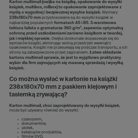
Karton multimail (owijka na książkę, opakowanie do wysyłki
książek, multibox, rollbox) to opakowanie zaprojektowane z
myślą o wygodnej i bezpiecznej wysyłce książek
. Wymiary
238x180x70 mm
przystosowane są do wysyłki książek w
najbardziej popularnych
formatach A5 i B5
.
3-warstwowa
tektura falista o gramaturze 360 g/m², zapewnia optymalną
ochronę przed uszkodzeniami zarówno książkom w twardej,
jak i miękkiej oprawie
. Owijka doskonale dopasowuje się do
wymiarów książki, eliminując wolną przestrzeń wewnątrz
opakowania. Książki nie przesuwają się podczas transportu, a ich
strony są zabezpieczone przed zaginaniem.
Łatwe składanie
kartonu multimail sprawia, że jest to wyjątkowo praktyczny
wybór dla firm zajmujących się masową sprzedażą i wysyłką
książek.
Co można wysłać w kartonie na książki
238x180x70 mm z paskiem klejowym i
tasiemką zrywającą?
Karton multimail, choć zaprojektowany do wysyłki książek
,
może być używany również do wysyłki:
czasopism,
dokumentów,
ulotek,
katalogów produktów,
filmów DVD,