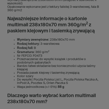
Wymiary zewnętrzne: 238x180x70mm (długość x szerokość x
wysokość)
Opakowanie wykonane jest z tektury falistej 3-warstwowej, fala B
360 g/m2
Najważniejsze informacje o kartonie
2
multimail 238x180x70 mm 360g/m
z
paskiem klejowym i tasiemką zrywającą
Wymiary zewnętrzne
: 238x180x70 mm
Rodzaj tektury
: 3-warstwowa
Rodzaj fali
: B
Gramatura
: 360 g/m²
Nr FEFCO: F0473
Przeznaczenie: do wysyłki książek i produktów o
podobnych gabarytach
Bardzo łatwe składanie bez konieczności użycia taśmy
klejącej
Posiada pasek klejowy i tasiemkę zrywającą
Kolor szary
Do wysyłki: Poczta Polska List L, Poczta Polska Paczka A,
InPost A, Pocztex S, Orlen Paczka S
Waga jednostkowa (+/-5%):
88 g
Dlaczego warto wybrać karton multimail
238x180x70 mm?