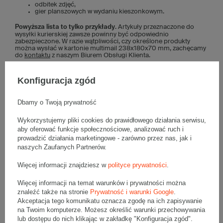
odbitek zdjęć,
gier planszowych w wydaniu kieszonkowym.
Powyższa lista to tylko przykłady
. Artykuły przeznaczone do
wysyłki kurierskiej zawsze powinny być odpowiednio
zabezpieczone. W razie wątpliwości, czy określone produkty
można wysłać w kartonie multimail 238x180x70 mm, zachęcamy
do
kontaktu
z naszym Biurem Obsługi Klienta.
Kto korzysta z kartonowych owijek na
Konfiguracja zgód
książki 238x180x70 mm?
Dbamy o Twoją prywatność
Karton multimail 238x180x70 mm najczęściej stosowany jest
w księgarniach internetowych i sklepach zajmujących się
Wykorzystujemy pliki cookies do prawidłowego działania serwisu,
sprzedażą i wysyłką książek.
Używają go również wydawnictwa,
biblioteki i instytucje edukacyjne.
aby oferować funkcje społecznościowe, analizować ruch i
prowadzić działania marketingowe - zarówno przez nas, jak i
Jak się składa karton fasonowy F0473
naszych Zaufanych Partnerów.
238x180x70 mm?
Więcej informacji znajdziesz w
polityce prywatności
.
Składanie kartonu fasonowego F0473 jest szybkie i intuicyjne:
Więcej informacji na temat warunków i prywatności można
Karton należy zgiąć do góry wzdłuż wyznaczonych linii
znaleźć także na stronie
Prywatność i warunki Google
.
zgięć i przekręcić go o 90 stopni, aby uzyskać kształt
Akceptacja tego komunikatu oznacza zgodę na ich zapisywanie
krzyża.
na Twoim komputerze. Możesz określić warunki przechowywania
Położyć książkę na środku kartonu.
Na książkę nałożyć mniejsze klapy.
lub dostępu do nich klikając w zakładkę "Konfiguracja zgód".