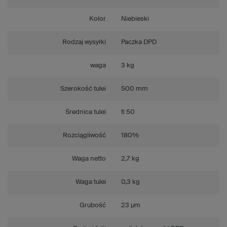
Kolor
Niebieski
Rodzaj wysyłki
Paczka DPD
waga
3 kg
Szerokość tulei
500 mm
Średnica tulei
fi 50
Rozciągliwość
180%
Waga netto
2,7 kg
Waga tulei
0,3 kg
Grubość
23 µm