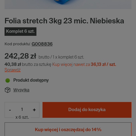
Folia stretch 3kg 23 mic. Niebieska
Komplet 6 szt.
G008836
Kod produktu:
242,28 zł
brutto
/
1
x
komplet
6
szt.
40,38 zł
brutto za sztukę
Kup więcej nawet za
36,13 zł / szt.
Sprawdź
Produkt dostępny
Wysyłka
-
+
Dodaj do koszyka
x 6 szt.
Kup więcej i
oszczędzaj do 14%