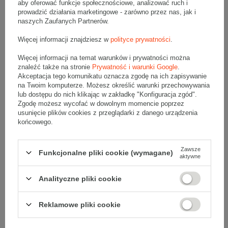
aby oferować funkcje społecznościowe, analizować ruch i
prowadzić działania marketingowe - zarówno przez nas, jak i
• Średnica tulei:
ϕ50
naszych Zaufanych Partnerów.
Więcej informacji znajdziesz w
polityce prywatności
.
Materiał
:
Więcej informacji na temat warunków i prywatności można
znaleźć także na stronie
Prywatność i warunki Google
.
• Rodzaj tworzywa:
Folia polietylenowa LLDPE
Akceptacja tego komunikatu oznacza zgodę na ich zapisywanie
na Twoim komputerze. Możesz określić warunki przechowywania
lub dostępu do nich klikając w zakładkę "Konfiguracja zgód".
Folia stretch ręczna jest najprostszym i ekonomicznym
Zgodę możesz wycofać w dowolnym momencie poprzez
sposobem pakowania produktów. Charakteryzuje się
usunięcie plików cookies z przeglądarki z danego urządzenia
efektywnością i wytrzymałością, dzięki czemu można nią pakować
przedmioty zarówno małe jak i bardzo duże. Nadaje się do
końcowego.
pakowania pojedynczych rzeczy jak i owijania pełnowymiarowych
palet z towarem.
Zawsze
Funkcjonalne pliki cookie (wymagane)
aktywne
Analityczne pliki cookie
Opinie
(0)
Reklamowe pliki cookie