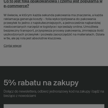
Co to jest folia opakowaniowa i czemu jest popularna w
e-commerce?
W świecie, w którym każda sekunda pakowania ma znaczenie, a każda
reklamacja generuje koszty – folia wykorzystywana do pakowania
przesyłek to jedno z najskuteczniejszych, a jednocześnie najbardziej
niedocenianych narzędzi w logistyce i sprzedaży online. Umożliwia
bezpieczny transport, przyspiesza procesy pakowania, zmniejsza ilość
uszkodzonych przesyłek i pozwala zaoszczędzić na materiałach. Działa
w tle, ale jej rola jest absolutnie kluczowa.
Czytaj więcej
5% rabatu na zakupy
Dołącz do newslettera, odbierz jednorazowy kod na zakupy i bądź na
bieżąco z nowościami