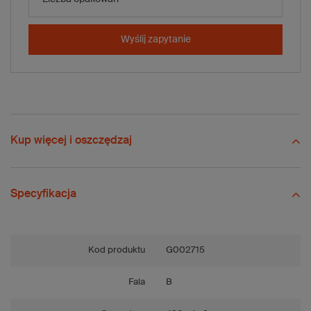
-
+
Dodaj do koszyka
Wyślij zapytanie
x 10 szt.
Porównaj
Zapisz
Wyślij
Zadaj pytanie
Kup więcej i oszczędzaj
Specyfikacja
Kod produktu
G002715
Fala
B