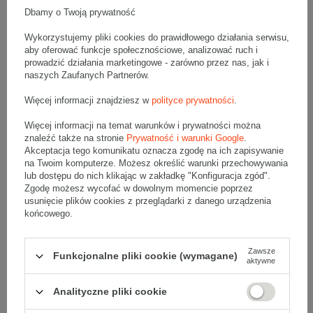
Komplet szarych kartonów klapowych - 10 szt.
Dbamy o Twoją prywatność
Wymiary zewnętrzne: 450x450x850mm (długość x szerokość x
wysokość)
Wykorzystujemy pliki cookies do prawidłowego działania serwisu,
Opakowanie wykonane jest z tektury falistej 3-warstwowej, fala B
420 g/m2
aby oferować funkcje społecznościowe, analizować ruch i
prowadzić działania marketingowe - zarówno przez nas, jak i
Wymiary
:
naszych Zaufanych Partnerów.
• zewnętrzne:
450x450x850 mm
Więcej informacji znajdziesz w
polityce prywatności
.
• wewnętrzne:
444x444x838 mm
• pojemność:
165 l
Więcej informacji na temat warunków i prywatności można
znaleźć także na stronie
Prywatność i warunki Google
.
Materiał
:
Akceptacja tego komunikatu oznacza zgodę na ich zapisywanie
• tektura falista:
3-warstwowa
na Twoim komputerze. Możesz określić warunki przechowywania
• fala:
B
lub dostępu do nich klikając w zakładkę "Konfiguracja zgód".
Zgodę możesz wycofać w dowolnym momencie poprzez
• gramatura:
420 g/m2
usunięcie plików cookies z przeglądarki z danego urządzenia
• kolor:
Szary
końcowego.
Dodatkowe
:
• waga jednostkowa (+/-5%):
980 g
Zawsze
Funkcjonalne pliki cookie (wymagane)
aktywne
• typ fefco:
F0201
Karton nadaje się do pakowania wysyłek kurierskich:
Analityczne pliki cookie
• Poczta Polska Paczka B