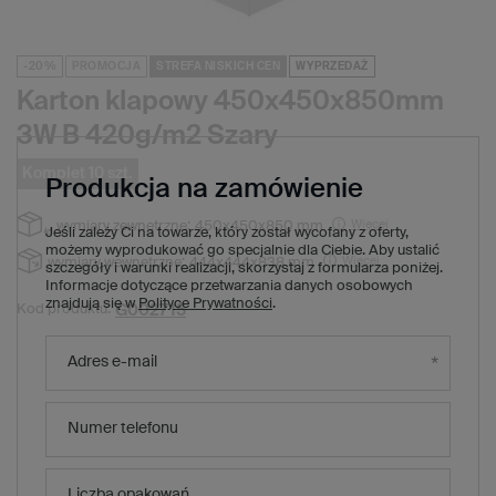
-20%
PROMOCJA
STREFA NISKICH CEN
WYPRZEDAŻ
Karton klapowy 450x450x850mm
3W B 420g/m2 Szary
Komplet 10 szt.
Produkcja na zamówienie
Więcej
wymiary zewnętrzne:
450x450x850 mm
Jeśli zależy Ci na towarze, który został wycofany z oferty,
możemy wyprodukować go specjalnie dla Ciebie. Aby ustalić
Więcej
wymiary wewnętrzne:
444x444x838 mm
szczegóły i warunki realizacji, skorzystaj z formularza poniżej.
Informacje dotyczące przetwarzania danych osobowych
znajdują się w
Polityce Prywatności
.
G002715
Kod produktu:
125,00 zł
(Zniżka
20
%)
Cena regularna:
Adres e-mail
100,00 zł
brutto
/
1
x
komplet
10
szt.
10,00 zł
brutto za sztukę
Numer telefonu
Produkt niedostępny. Będzie wkrótce
Wysyłka
Liczba opakowań