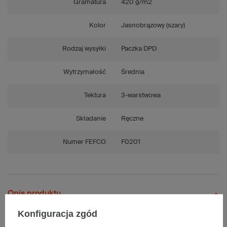
Gramatura
420 g/m2
Kolor
Jasnobrązowy (szary)
Rodzaj wysyłki
Paczka DPD
Wytrzymałość
Średnia
Tektura
3-warstwowa
Składanie
Ręczne
Numer FEFCO
F0201
Opis produktu
Konfiguracja zgód