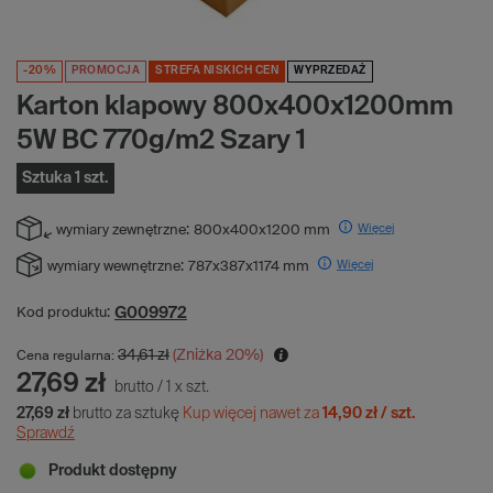
-20%
PROMOCJA
STREFA NISKICH CEN
WYPRZEDAŻ
Karton klapowy 800x400x1200mm
5W BC 770g/m2 Szary 1
Sztuka 1 szt.
Więcej
wymiary zewnętrzne:
800x400x1200 mm
Więcej
wymiary wewnętrzne:
787x387x1174 mm
G009972
Kod produktu:
34,61 zł
(Zniżka
20
%)
Cena regularna:
27,69 zł
brutto
/
1
x
szt.
27,69 zł
brutto za sztukę
Kup więcej nawet za
14,90 zł / szt.
Sprawdź
Produkt dostępny