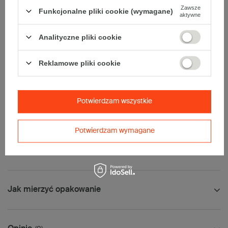
Zawsze
Funkcjonalne pliki cookie (wymagane)
Dodatkowe
:
aktywne
• waga jednostkowa (+/-5%):
2914 g
• typ fefco:
F0201
Analityczne pliki cookie
Karton nadaje się do pakowania wysyłek kurierskich:
Reklamowe pliki cookie
• Poczta Polska Paczka B
Uwaga
- produkt o niestandardowych wymiarach.
W celu ustalenia sposobu i kosztów wysyłki - skontaktuj się z
Potwierdzam wszystkie
naszym biurem obsługi klienta.
Tolerancja wymiarów wynikająca z parametrów pracy maszyn
Potwierdzam wymagane
produkcyjnych wynosi ±5mm (dla kartonów 5-warstwowych
tolerancja może być większa ze względu na grubość tektury).
Jak mierzyć opakowanie