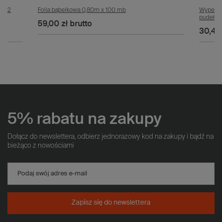
g/m2
Folia bąbelkowa 0,80m x 100 mb
Wypełnia
pudełek 
59,00 zł
brutto
30,44 
5% rabatu na zakupy
Dołącz do newslettera, odbierz jednorazowy kod na zakupy i bądź na
bieżąco z nowościami
Podaj swój adres e-mail
Zapisz się do newslettera