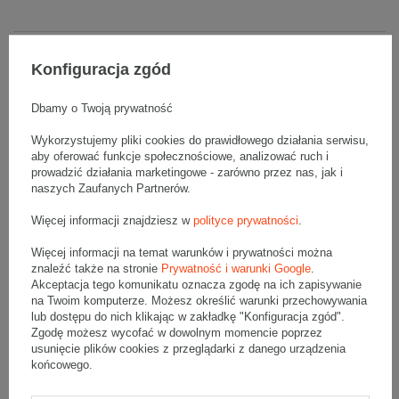
Opis produktu
Konfiguracja zgód
Dbamy o Twoją prywatność
Szary karton klapowy - 1 Sztuka
Wykorzystujemy pliki cookies do prawidłowego działania serwisu,
Wymiary zewnętrzne: 800x400x1200mm (długość x szerokość x
aby oferować funkcje społecznościowe, analizować ruch i
wysokość)
prowadzić działania marketingowe - zarówno przez nas, jak i
Opakowanie wykonane jest z tektury falistej 5-warstwowej, fala BC
770 g/m2
naszych Zaufanych Partnerów.
Wymiary
:
Więcej informacji znajdziesz w
polityce prywatności
.
• zewnętrzne:
800x400x1200 mm
Więcej informacji na temat warunków i prywatności można
• wewnętrzne:
787x387x1174 mm
znaleźć także na stronie
Prywatność i warunki Google
.
• pojemność:
357 l
Akceptacja tego komunikatu oznacza zgodę na ich zapisywanie
na Twoim komputerze. Możesz określić warunki przechowywania
Materiał
:
lub dostępu do nich klikając w zakładkę "Konfiguracja zgód".
• tektura falista:
5-warstwowa
Zgodę możesz wycofać w dowolnym momencie poprzez
• fala:
BC
usunięcie plików cookies z przeglądarki z danego urządzenia
końcowego.
• gramatura:
770 g/m2
• kolor:
Szary