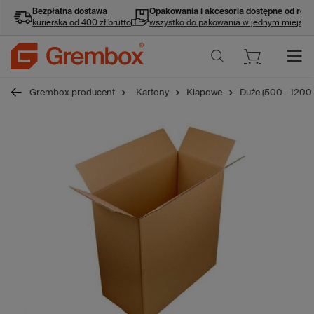
Bezpłatna dostawa
Opakowania i akcesoria
dostępne od ręki
kurierska od 400 zł brutto
wszystko do pakowania w jednym miejscu
Grembox producent
Kartony
Klapowe
Duże (500 - 1200