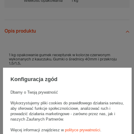
Wielkość opakowania
1 kg
Opis produktu
1 kg opakowanie gumek recepturek w kolorze czerwonym
wykonanych z kauczuku. Gumki o średnicy 40mm i przekroju
1.5/1.5.
Wymiary
:
Konfiguracja zgód
• średnica
40 mm
• przekrój
1.5/1.5
Dbamy o Twoją prywatność
Wykorzystujemy pliki cookies do prawidłowego działania serwisu,
aby oferować funkcje społecznościowe, analizować ruch i
Materiał
:
prowadzić działania marketingowe - zarówno przez nas, jak i
• Rodzaj tworzywa:
Kauczuk
naszych Zaufanych Partnerów.
• Kolor:
Czerwony
Więcej informacji znajdziesz w
polityce prywatności
.