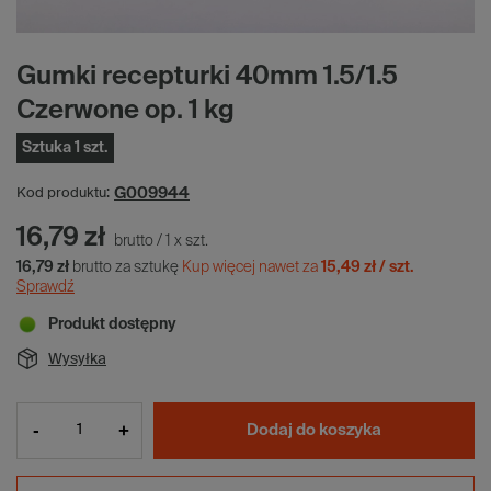
Gumki recepturki 40mm 1.5/1.5
Czerwone op. 1 kg
Sztuka 1 szt.
G009944
Kod produktu:
16,79 zł
brutto
/
1
x
szt.
16,79 zł
brutto za sztukę
Kup więcej nawet za
15,49 zł / szt.
Sprawdź
Produkt dostępny
Wysyłka
-
+
Dodaj do koszyka