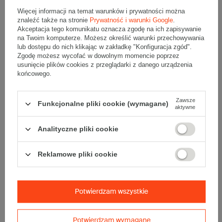
Dodatkowe
:
Więcej informacji na temat warunków i prywatności można
• producent:
PLAST
znaleźć także na stronie
Prywatność i warunki Google
.
Akceptacja tego komunikatu oznacza zgodę na ich zapisywanie
• Jednostka:
Worek 1 kg
na Twoim komputerze. Możesz określić warunki przechowywania
lub dostępu do nich klikając w zakładkę "Konfiguracja zgód".
• Przybliżona ilość w opakowaniu:
2660 sztuk
Zgodę możesz wycofać w dowolnym momencie poprzez
usunięcie plików cookies z przeglądarki z danego urządzenia
końcowego.
Gumki recepturki to produkt powszechnie stosowany w
przemyśle spożywczym, ogrodniczym, w bankach, biurach oraz w
gospodarstwach domowych.
Zawsze
Funkcjonalne pliki cookie (wymagane)
aktywne
Cechują je wysoka wytrzymałość, rozciągliwość, elastyczność jak i
miękkość oraz bezpieczeństwo stosowania na innych
produktach.
Analityczne pliki cookie
Gumki w ekonomiczny i prosty sposób pozwalają łączyć,
zamykać oraz opasywać inne produkty.
Reklamowe pliki cookie
Opinie
(0)
Potwierdzam wszystkie
Potwierdzam wymagane