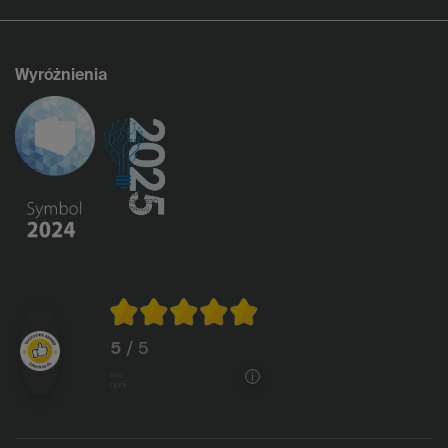
Wyróżnienia
5
/ 5
1146
opinii