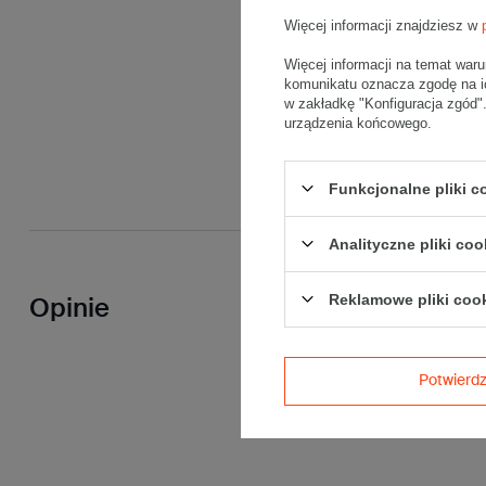
Więcej informacji znajdziesz w
Więcej informacji na temat war
komunikatu oznacza zgodę na i
w zakładkę "Konfiguracja zgód
urządzenia końcowego.
Funkcjonalne pliki 
Analityczne pliki coo
Reklamowe pliki coo
Opinie
Potwier