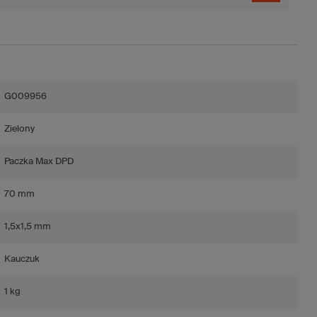
G009956
Zielony
Paczka Max DPD
70 mm
1,5x1,5 mm
Kauczuk
1 kg