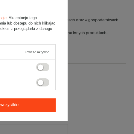
ogle
. Akceptacja tego
żywczym, ogrodniczym, w bankach, biurach oraz w gospodarstwach
a lub dostępu do nich klikając
kies z przeglądarki z danego
ękkość oraz bezpieczeństwo stosowania na innych produktach.
opasywać inne produkty.
Zawsze aktywne
ją opinię
cena:
5/5
wszystkie