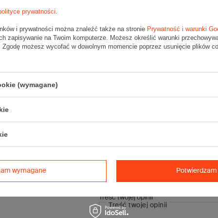
• Przybliżona ilość w opakowaniu:
1470 sztuk
polityce prywatności
.
unków i prywatności można znaleźć także na stronie
Prywatność i warunki Go
Gumki recepturki to produkt powszechnie stosowany w przemyśle spo
ch zapisywanie na Twoim komputerze. Możesz określić warunki przechowywani
domowych.
". Zgodę możesz wycofać w dowolnym momencie poprzez usunięcie plików coo
Cechują je wysoka wytrzymałość, rozciągliwość, elastyczność jak i mi
Gumki w ekonomiczny i prosty sposób pozwalają łączyć, zamykać oraz 
cookie (wymagane)
kie
kie
Napisz swo
Twoja o
dzam wymagane
Potwierdzam 
Treść twojej opinii
Treść twojej opinii