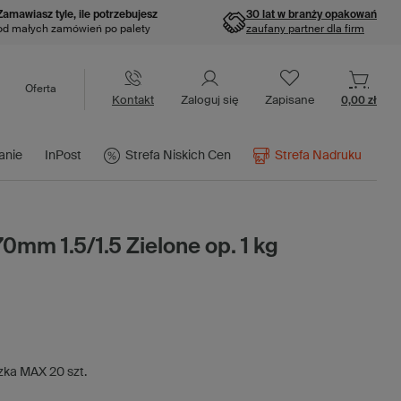
Zamawiasz tyle, ile potrzebujesz
30 lat w branży opakowań
od małych zamówień po palety
zaufany partner dla firm
Oferta
Kontakt
Zaloguj się
Zapisane
0,00 zł
anie
InPost
Strefa Niskich Cen
Strefa Nadruku
0mm 1.5/1.5 Zielone op. 1 kg
zka MAX
20
szt.