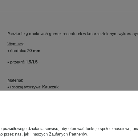
Paczka 1 kg opakowań gumek recepturek w kolorze zielonym wykonanych 
Wymiary
:
• średnica
70 mm
• przekrój
1.5/1.5
Materiał
:
• Rodzaj tworzywa:
Kauczuk
• Kolor:
Zielony
Dodatkowe
:
• producent:
PLAST
o prawidłowego działania serwisu, aby oferować funkcje społecznościowe, an
• Jednostka:
Worek 1 kg
no przez nas, jak i naszych Zaufanych Partnerów.