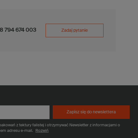
8 794 674 003
Zadaj pytanie
Zapisz się do newslettera
kowań z tektury falistej i otrzymywać Newsletter z informacjami o
iem adresu e-mail.
Rozwiń