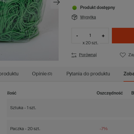
Produkt dostępny
Wysyłka
-
+
x 20 szt.
Porównaj
Za
produktu
Opinie
Pytania do produktu
Zoba
(0)
ilość
Oszczędność
B
Sztuka - 1 szt.
Paczka - 20 szt.
-7%