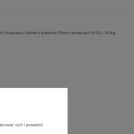
z kauczuku. Gumki o średnicy 70mm i przekroju 1.5/1.5. - 20 kg.
alizować ruch i prowadzić