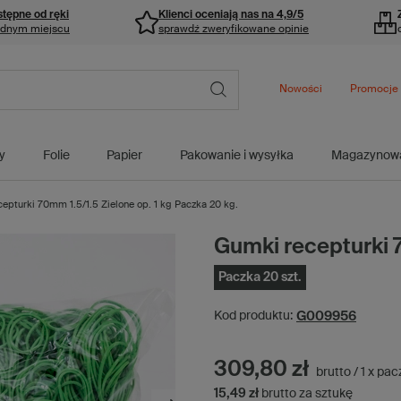
stępne od ręki
Klienci oceniają nas na 4,9/5
ednym miejscu
sprawdź zweryfikowane opinie
Nowości
Promocje
y
Folie
Papier
Pakowanie i wysyłka
Magazynow
epturki 70mm 1.5/1.5 Zielone op. 1 kg Paczka 20 kg.
Gumki recepturki 7
Paczka 20 szt.
G009956
Kod produktu:
309,80 zł
brutto
/
1
x
pac
15,49 zł
brutto za sztukę