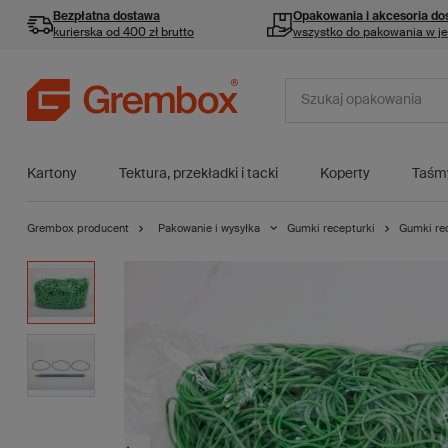
Bezpłatna dostawa
Opakowania i akcesoria
do
kurierska od 400 zł brutto
wszystko do pakowania w j
Kartony
Tektura, przekładki i tacki
Koperty
Taśm
Grembox producent
Pakowanie i wysyłka
Gumki recepturki
Gumki rec