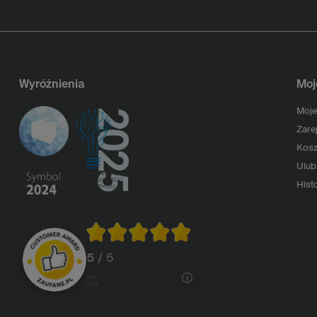
Wyróżnienia
Moj
Moje
Zarej
Kosz
Ulub
Histo
5
/ 5
1146
opinii