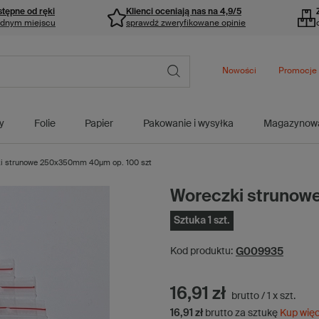
stępne od ręki
Klienci oceniają nas na 4,9/5
ednym miejscu
sprawdź zweryfikowane opinie
Nowości
Promocje
y
Folie
Papier
Pakowanie i wysyłka
Magazynow
i strunowe 250x350mm 40µm op. 100 szt
Woreczki strunow
Sztuka 1 szt.
G009935
Kod produktu:
16,91 zł
brutto
/
1
x
szt.
16,91 zł
brutto za sztukę
Kup wię