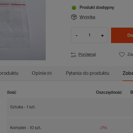
Produkt dostępny
Wysyłka
-
+
Do
Porównaj
Za
produktu
Opinie
Pytania do produktu
Zoba
(0)
ilość
Oszczędność
B
Sztuka - 1 szt.
Komplet - 10 szt.
-3%