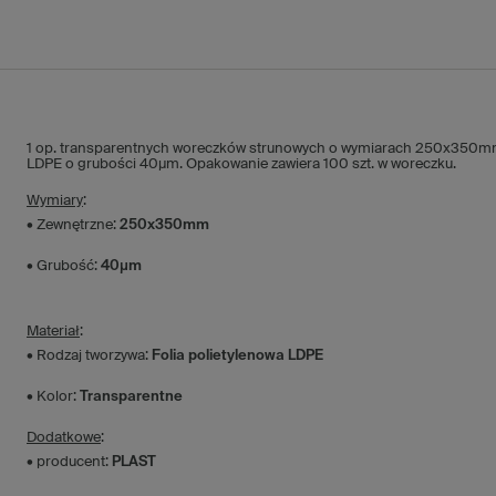
1 op. transparentnych woreczków strunowych o wymiarach 250x350mm p
LDPE o grubości 40µm. Opakowanie zawiera 100 szt. w woreczku.
Wymiary
:
• Zewnętrzne:
250x350mm
• Grubość:
40µm
Materiał
:
• Rodzaj tworzywa:
Folia polietylenowa LDPE
• Kolor:
Transparentne
Dodatkowe
:
• producent:
PLAST