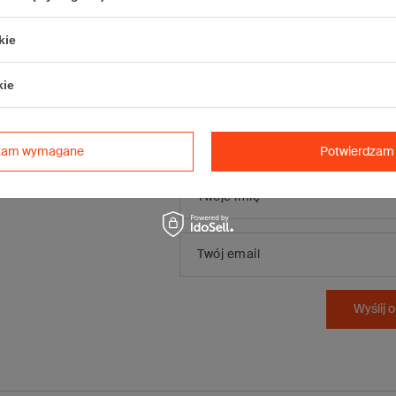
kie
kie
Dodaj własne
zdjęcie
produktu:
dzam wymagane
Potwierdzam 
Twoje imię
Twój email
Wyślij o