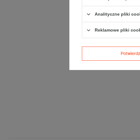
Analityczne pliki coo
Reklamowe pliki coo
Potwier