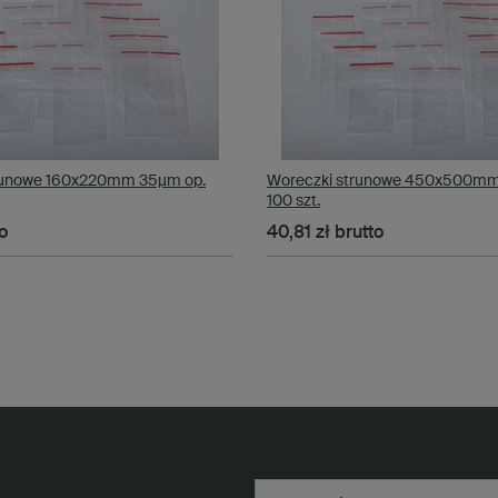
runowe 160x220mm 35µm op.
Woreczki strunowe 450x500mm
100 szt.
o
40,81 zł
brutto