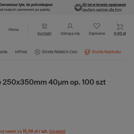
Zamawiasz tyle, ile potrzebujesz
30 lat w branży opakowań
od małych zamówień po palety
zaufany partner dla firm
Oferta
Kontakt
Zaloguj się
Zapisane
0,00 zł
anie
InPost
Strefa Niskich Cen
Strefa Nadruku
e 250x350mm 40µm op. 100 szt
cej nawet za
15,56 zł / szt.
Sprawdź