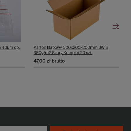
 40µm op.
Karton klapowy 500x200x200mm 3W B
W
380g/m2 Szary Komplet 20 szt.
1
47,00 zł
brutto
3