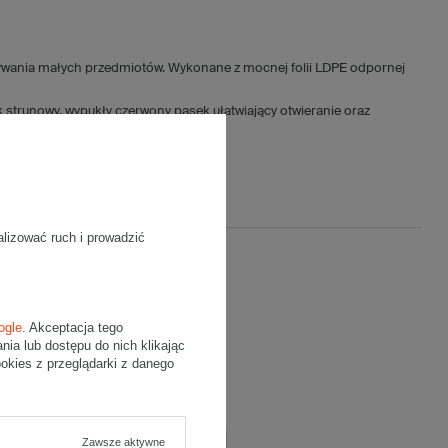
ywania małych przedmiotów. Wykonane z mocnej folii LDPE odpornej
 strunowy, wypukły czerwony pasek ułatwiający otwieranie oraz
alizować ruch i prowadzić
ją opinię
ogle
. Akceptacja tego
cena:
a lub dostępu do nich klikając
kies z przeglądarki z danego
5/5
Zawsze aktywne