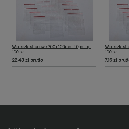
Woreczki strunowe 300x400mm 40µm op.
Woreczki st
100 szt.
100 szt.
22,43 zł
brutto
7,16 zł
brutt