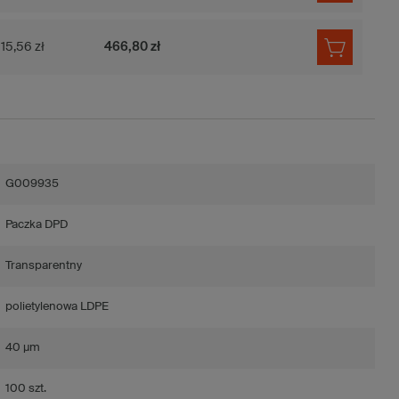
15,56 zł
466,80 zł
G009935
Paczka DPD
Transparentny
polietylenowa LDPE
40 µm
100 szt.