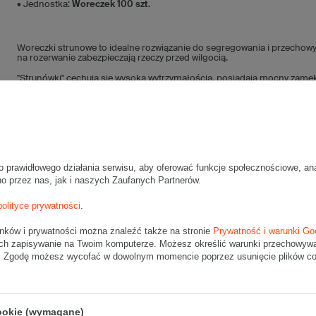
• Jednostka:
Woreczek 100 szt.
Woreczki strunowe to idealne rozwiązanie do segregowania i przechow
na rozerwanie zabezpieczają rzeczy przed wilgocią.
"Strunówki" cechują się wysoką wytrzymałością, posiadają mocny zamek
okrągły otwór umożliwiający zawieszenie.
Torebki strunowe są dopuszczone do kontaktu z żywnością.
o prawidłowego działania serwisu, aby oferować funkcje społecznościowe, an
no przez nas, jak i naszych Zaufanych Partnerów.
polityce prywatności
.
Napisz swo
unków i prywatności można znaleźć także na stronie
Prywatność i warunki Go
Twoja o
ch zapisywanie na Twoim komputerze. Możesz określić warunki przechowywani
". Zgodę możesz wycofać w dowolnym momencie poprzez usunięcie plików coo
Treść twojej opinii
Treść twojej opinii
cookie (wymagane)