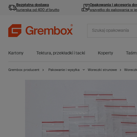
Bezpłatna dostawa
Opakowania i akcesoria
do
kurierska od 400 zł brutto
wszystko do pakowania w j
Kartony
Tektura, przekładki i tacki
Koperty
Taśm
Grembox producent
Pakowanie i wysyłka
Woreczki strunowe
Woreczk