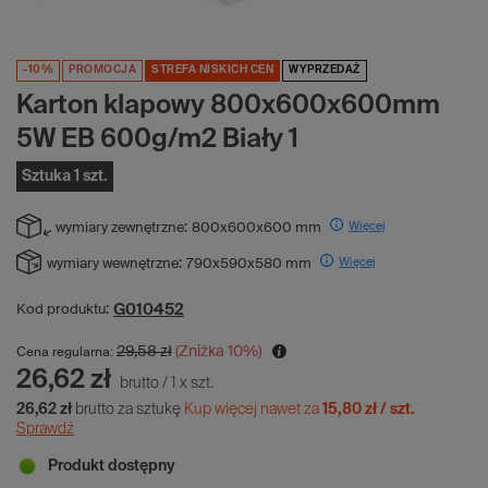
-10%
PROMOCJA
STREFA NISKICH CEN
WYPRZEDAŻ
Karton klapowy 800x600x600mm
5W EB 600g/m2 Biały 1
Sztuka 1 szt.
Więcej
wymiary zewnętrzne:
800x600x600 mm
Więcej
wymiary wewnętrzne:
790x590x580 mm
G010452
Kod produktu:
29,58 zł
(Zniżka
10
%)
Cena regularna:
26,62 zł
brutto
/
1
x
szt.
26,62 zł
brutto za sztukę
Kup więcej nawet za
15,80 zł / szt.
Sprawdź
Produkt dostępny