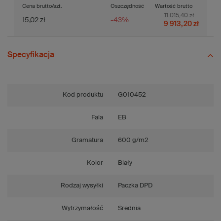
Cena brutto/szt.
Oszczędność
Wartość brutto
11 015,40 zł
15,02 zł
-43%
9 913,20 zł
Specyfikacja
Kod produktu
G010452
Fala
EB
Gramatura
600 g/m2
Kolor
Biały
Rodzaj wysyłki
Paczka DPD
Wytrzymałość
Średnia