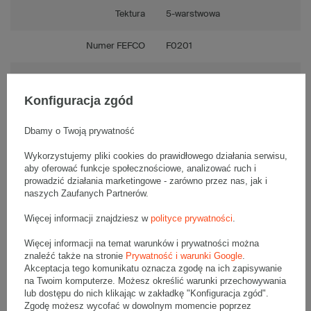
Tektura
5-warstwowa
Numer FEFCO
F0201
Składanie
Ręczne
Konfiguracja zgód
Dbamy o Twoją prywatność
Opis produktu
Wykorzystujemy pliki cookies do prawidłowego działania serwisu,
aby oferować funkcje społecznościowe, analizować ruch i
prowadzić działania marketingowe - zarówno przez nas, jak i
naszych Zaufanych Partnerów.
Jednostronnie biały karton klapowy - 1 Sztuka
Wymiary zewnętrzne: 800x600x600mm (długość x szerokość x
Więcej informacji znajdziesz w
polityce prywatności
.
wysokość)
Opakowanie wykonane jest z tektury falistej 5-warstwowej, fala EB
Więcej informacji na temat warunków i prywatności można
600 g/m2
znaleźć także na stronie
Prywatność i warunki Google
.
Wymiary
:
Akceptacja tego komunikatu oznacza zgodę na ich zapisywanie
na Twoim komputerze. Możesz określić warunki przechowywania
• zewnętrzne:
800x600x600 mm
lub dostępu do nich klikając w zakładkę "Konfiguracja zgód".
• wewnętrzne:
790x590x580 mm
Zgodę możesz wycofać w dowolnym momencie poprzez