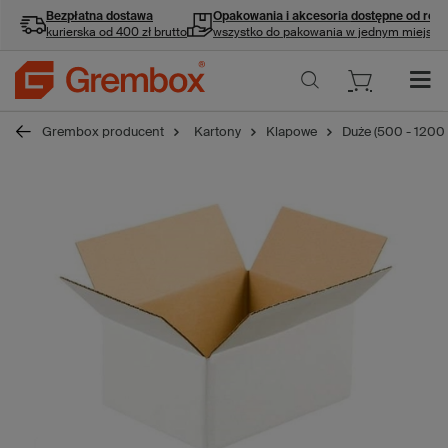
Bezpłatna dostawa
Opakowania i akcesoria
dostępne od ręki
kurierska od 400 zł brutto
wszystko do pakowania w jednym miejscu
Grembox producent
Kartony
Klapowe
Duże (500 - 1200