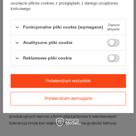
• pojemność:
270 l
usunięcie plików cookies z przeglądarki z danego urządzenia
końcowego.
Materiał
:
• tektura falista:
5-warstwowa
• fala:
EB
Zawsze
Funkcjonalne pliki cookie (wymagane)
aktywne
• gramatura:
600 g/m2
• kolor:
Biały
Analityczne pliki cookie
Dodatkowe
:
• waga jednostkowa (+/-5%):
1987 g
Reklamowe pliki cookie
• typ fefco:
F0201
Karton nadaje się do pakowania wysyłek kurierskich:
• Poczta Polska Paczka B
Potwierdzam wszystkie
Maksymalna waga paczki -
31,5kg
Potwierdzam wymagane
Maksymalna ilość w jednej przesyłce -
6 szt.
Tolerancja wymiarów wynikająca z parametrów pracy maszyn
produkcyjnych wynosi ±5mm (dla kartonów 5-warstwowych
tolerancja może być większa ze względu na grubość tektury).