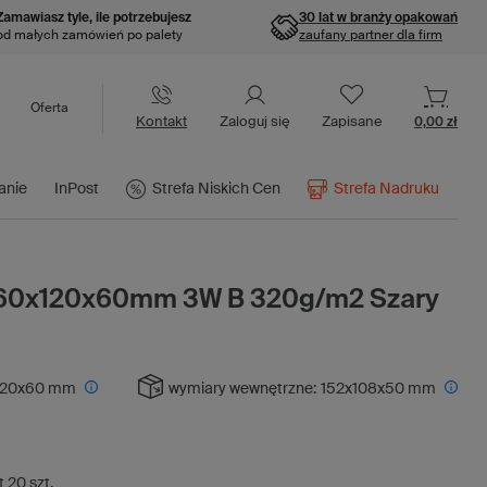
Zamawiasz tyle, ile potrzebujesz
30 lat w branży opakowań
od małych zamówień po palety
zaufany partner dla firm
Oferta
Kontakt
Zaloguj się
Zapisane
0,00 zł
anie
InPost
Strefa Niskich Cen
Strefa Nadruku
160x120x60mm 3W B 320g/m2 Szary
120x60 mm
wymiary wewnętrzne:
152x108x50 mm
t
20
szt.