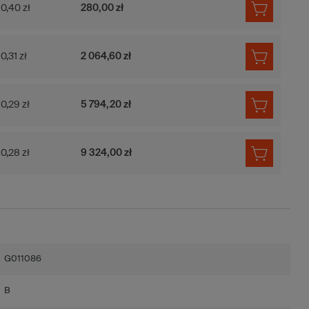
0,40 zł
280,00 zł
0,31 zł
2 064,60 zł
0,29 zł
5 794,20 zł
0,28 zł
9 324,00 zł
G011086
B