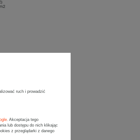
ć)
/m2
alizować ruch i prowadzić
ogle
. Akceptacja tego
a lub dostępu do nich klikając
kies z przeglądarki z danego