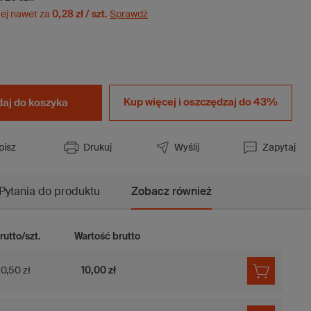
ej nawet za
0,28 zł / szt.
Sprawdź
Kup więcej i
oszczędzaj do 43%
aj do koszyka
pisz
Drukuj
Wyślij
Zapytaj
Pytania do produktu
Zobacz również
rutto/szt.
Wartość brutto
0,50 zł
10,00 zł