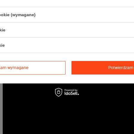
• Pocztex S
• Orlen Paczka S
cookie (wymagane)
Maksymalna waga paczki -
31,5kg
Maksymalna ilość w jednej przesyłce -
31 x komplet
(620 szt.)
kie
kie
dzam wymagane
Potwierdzam 