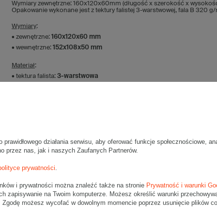
Wymiary zewnętrzne: 160x120x60mm (długość x szerokość x wysokoś
Opakowanie wykonane jest z tektury falistej 3-warstwowej, fala B 320 g
Wymiary
:
• zewnętrzne:
160x120x60 mm
• wewnętrzne:
152x108x50 mm
Materiał
:
• tektura falista:
3-warstwowa
• fala:
B
• gramatura:
320 g/m2
• kolor:
Szary
Dodatkowe
:
• waga jednostkowa (+/-5%):
27 g
o prawidłowego działania serwisu, aby oferować funkcje społecznościowe, an
• typ fefco:
F0416
no przez nas, jak i naszych Zaufanych Partnerów.
• składanie:
Ręczne
polityce prywatności
.
Karton nadaje się do pakowania wysyłek kurierskich:
unków i prywatności można znaleźć także na stronie
Prywatność i warunki Go
• Poczta Polska List L
ch zapisywanie na Twoim komputerze. Możesz określić warunki przechowywani
• Poczta Polska Paczka A
". Zgodę możesz wycofać w dowolnym momencie poprzez usunięcie plików coo
• InPost A