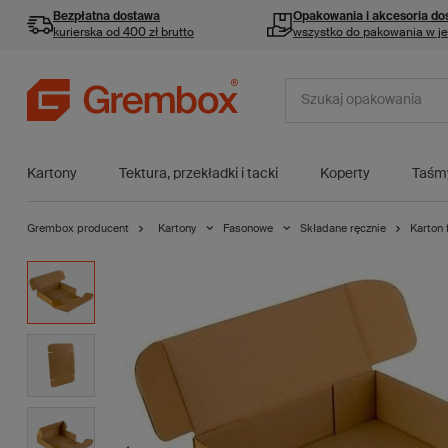
Bezpłatna dostawa
Opakowania i akcesoria
do
kurierska od 400 zł brutto
wszystko do pakowania w j
Kartony
Tektura, przekładki i tacki
Koperty
Taśm
Grembox producent
Kartony
Fasonowe
Składane ręcznie
Karton