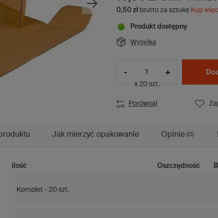
0,50 zł
brutto za sztukę
Kup więc
Produkt dostępny
Wysyłka
-
+
Dod
x 20 szt.
Porównaj
Za
produktu
Jak mierzyć opakowanie
Opinie
(0)
ilość
Oszczędność
B
Komplet - 20 szt.