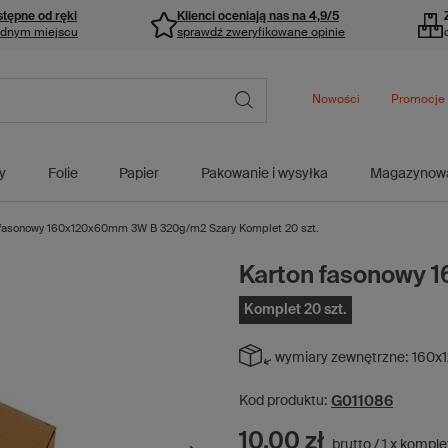
stępne od ręki
Klienci oceniają nas na 4,9/5
ednym miejscu
sprawdź zweryfikowane opinie
Nowości
Promocje
y
Folie
Papier
Pakowanie i wysyłka
Magazynow
 fasonowy 160x120x60mm 3W B 320g/m2 Szary Komplet 20 szt.
Karton fasonowy 
Komplet 20 szt.
wymiary zewnętrzne:
160x
G011086
Kod produktu:
10,00 zł
brutto
/
1
x
komple