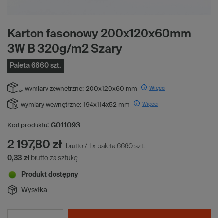
Karton fasonowy 200x120x60mm
3W B 320g/m2 Szary
Paleta 6660 szt.
Więcej
wymiary zewnętrzne:
200x120x60 mm
Więcej
wymiary wewnętrzne:
194x114x52 mm
G011093
Kod produktu:
2 197,80 zł
brutto
/
1
x
paleta
6660
szt.
0,33 zł
brutto za sztukę
Produkt dostępny
Wysyłka