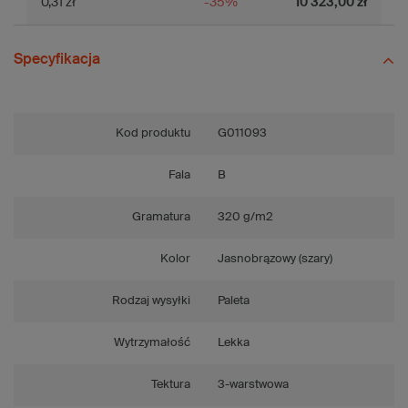
0,31 zł
-35%
10 323,00 zł
Specyfikacja
Kod produktu
G011093
Fala
B
Gramatura
320 g/m2
Kolor
Jasnobrązowy (szary)
Rodzaj wysyłki
Paleta
Wytrzymałość
Lekka
Tektura
3-warstwowa