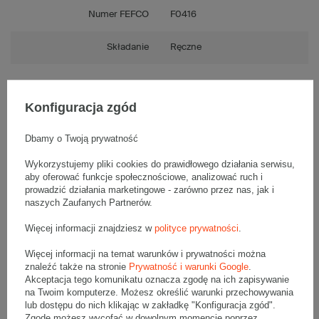
Numer FEFCO
F0416
Składanie
Ręczne
Konfiguracja zgód
Opis produktu
Dbamy o Twoją prywatność
Wykorzystujemy pliki cookies do prawidłowego działania serwisu,
aby oferować funkcje społecznościowe, analizować ruch i
Paleta szarych kartonów fasonowych - 6660 szt.
Wymiary zewnętrzne: 200x120x60mm (długość x szerokość x
prowadzić działania marketingowe - zarówno przez nas, jak i
wysokość)
naszych Zaufanych Partnerów.
Opakowanie wykonane jest z tektury falistej 3-warstwowej, fala B
320 g/m2
Więcej informacji znajdziesz w
polityce prywatności
.
Wymiary
:
Więcej informacji na temat warunków i prywatności można
• zewnętrzne:
200x120x60 mm
znaleźć także na stronie
Prywatność i warunki Google
.
• wewnętrzne:
194x114x52 mm
Akceptacja tego komunikatu oznacza zgodę na ich zapisywanie
• pojemność:
1 l
na Twoim komputerze. Możesz określić warunki przechowywania
lub dostępu do nich klikając w zakładkę "Konfiguracja zgód".
Materiał
:
Zgodę możesz wycofać w dowolnym momencie poprzez