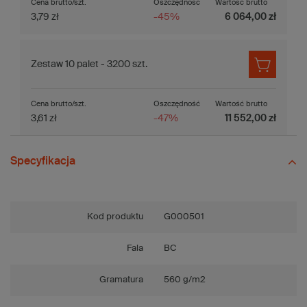
Cena brutto/szt.
Oszczędność
Wartość brutto
3,79 zł
-45%
6 064,00 zł
Zestaw 10 palet - 3200 szt.
Cena brutto/szt.
Oszczędność
Wartość brutto
3,61 zł
-47%
11 552,00 zł
Specyfikacja
Kod produktu
G000501
Fala
BC
Gramatura
560 g/m2