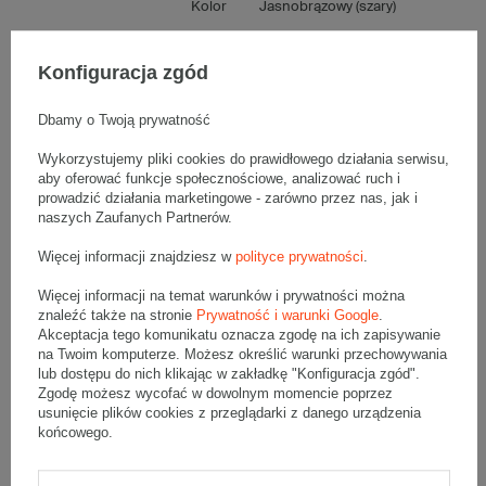
Kolor
Jasnobrązowy (szary)
Rodzaj wysyłki
Paleta
Konfiguracja zgód
Wytrzymałość
Średnia
Dbamy o Twoją prywatność
Tektura
5-warstwowa
Wykorzystujemy pliki cookies do prawidłowego działania serwisu,
aby oferować funkcje społecznościowe, analizować ruch i
prowadzić działania marketingowe - zarówno przez nas, jak i
Składanie
Ręczne
naszych Zaufanych Partnerów.
Więcej informacji znajdziesz w
polityce prywatności
.
Numer FEFCO
F0201
Więcej informacji na temat warunków i prywatności można
znaleźć także na stronie
Prywatność i warunki Google
.
Akceptacja tego komunikatu oznacza zgodę na ich zapisywanie
na Twoim komputerze. Możesz określić warunki przechowywania
Opis produktu
lub dostępu do nich klikając w zakładkę "Konfiguracja zgód".
Zgodę możesz wycofać w dowolnym momencie poprzez
usunięcie plików cookies z przeglądarki z danego urządzenia
końcowego.
Zestaw 10 palet szarych kartonów klapowych - 3200 szt.
Wymiary zewnętrzne: 400x350x250mm (długość x szerokość x
wysokość)