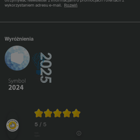
otrzymywać Newsletter z informacjami o promocjach i ofertach z
wykorzystaniem adresu e-mail.
Rozwiń
Wyróżnienia
5
/ 5
1146
opinii