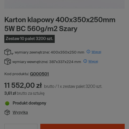
Karton klapowy 400x350x250mm
5W BC 560g/m2 Szary
Zestaw 10 palet 3200 szt.
Więcej
wymiary zewnętrzne:
400x350x250 mm
Więcej
wymiary wewnętrzne:
387x337x224 mm
G000501
Kod produktu:
11 552,00 zł
brutto
/
1
x
zestaw palet
3200
szt.
3,61 zł
brutto za sztukę
Produkt dostępny
Wysyłka