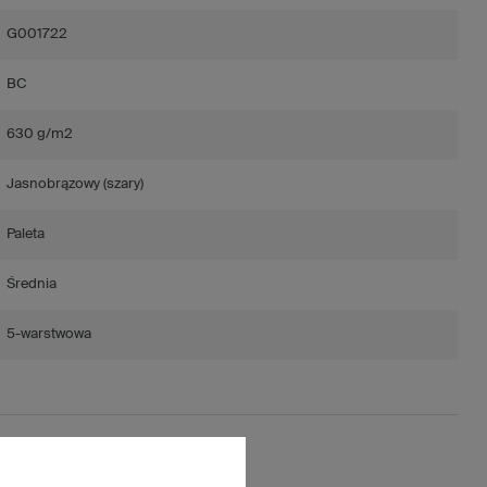
G001722
BC
630 g/m2
Jasnobrązowy (szary)
Paleta
Średnia
5-warstwowa