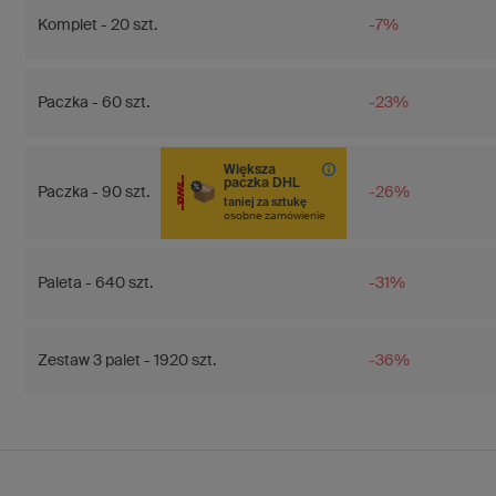
Komplet - 20 szt.
-7%
Paczka - 60 szt.
-23%
Większa
paczka DHL
Paczka - 90 szt.
-26%
taniej za sztukę
osobne zamówienie
Paleta - 640 szt.
-31%
Zestaw 3 palet - 1920 szt.
-36%