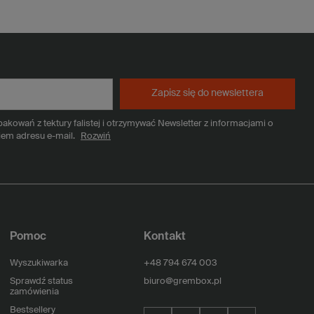
Zapisz się do newslettera
kowań z tektury falistej i otrzymywać Newsletter z informacjami o
iem adresu e-mail.
Rozwiń
Pomoc
Kontakt
Wyszukiwarka
+48 794 674 003
Sprawdź status
biuro@grembox.pl
zamówienia
Bestsellery