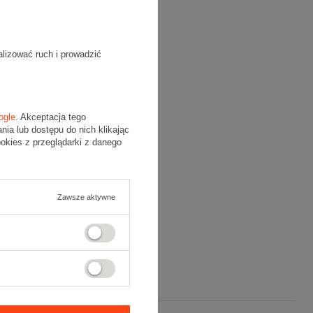
g/m2
alizować ruch i prowadzić
ogle
. Akceptacja tego
a lub dostępu do nich klikając
kies z przeglądarki z danego
Zawsze aktywne
wego.
obsługi klienta