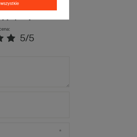
wszystkie
ją opinię
cena:
5/5