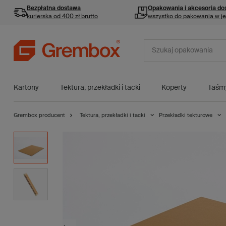
Bezpłatna dostawa
Opakowania i akcesoria
do
kurierska od 400 zł brutto
wszystko do pakowania w j
Kartony
Tektura, przekładki i tacki
Koperty
Taśm
Grembox producent
Tektura, przekładki i tacki
Przekładki tekturowe