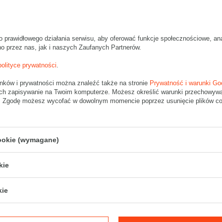
Zestaw 3 palet szarych przekładek tekturowych - 1920 szt.
Wymiary zewnętrzne: 800x600mm (długość x szerokość)
Przekładka wykonana jest z tektury falistej 5-warstwowej, fala BC 630 
Wymiary
:
o prawidłowego działania serwisu, aby oferować funkcje społecznościowe, an
• zewnętrzne:
800x600 mm
no przez nas, jak i naszych Zaufanych Partnerów.
Materiał
:
polityce prywatności
.
• tektura falista:
5-warstwowa
unków i prywatności można znaleźć także na stronie
Prywatność i warunki Go
• fala:
BC
ch zapisywanie na Twoim komputerze. Możesz określić warunki przechowywani
• gramatura:
630g/m2
". Zgodę możesz wycofać w dowolnym momencie poprzez usunięcie plików coo
• kolor:
Szary
Dodatkowe
:
• waga jednostkowa (+/-5%):
302 g
cookie (wymagane)
Uwaga
- w zakładce Dostawa i płatności, proszę wybrać kuriera paleto
Palet nie wysyłamy serwisem DPD.
kie
W celu indywidualnej wyceny transportu skontaktuj się z naszym biurem 
kie