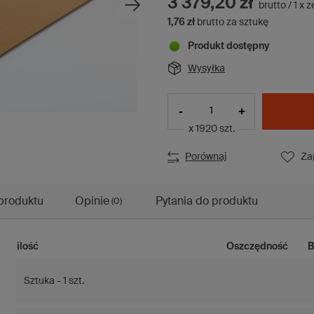
3 379,20 zł
brutto
/
1
x
z
1,76 zł
brutto za sztukę
Produkt dostępny
Wysyłka
-
+
x 1920 szt.
Porównaj
Za
produktu
Opinie
Pytania do produktu
(0)
ilość
Oszczędność
B
Sztuka - 1 szt.