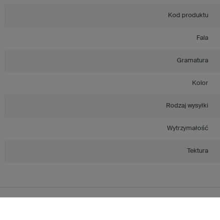
Kod produktu
Fala
Gramatura
Kolor
Rodzaj wysyłki
Wytrzymałość
Tektura