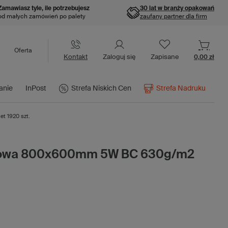
Zamawiasz tyle, ile potrzebujesz
30 lat w branży opakowań
od małych zamówień po palety
zaufany partner dla firm
Oferta
Kontakt
Zaloguj się
Zapisane
0,00 zł
anie
InPost
Strefa Niskich Cen
Strefa Nadruku
t 1920 szt.
urowa 800x600mm 5W BC 630g/m2