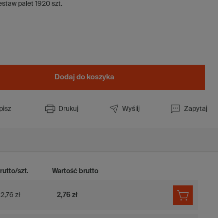
estaw palet
1920
szt.
Dodaj do koszyka
pisz
Drukuj
Wyślij
Zapytaj
rutto/szt.
Wartość brutto
2,76 zł
2,76 zł