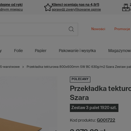
stępne od ręki
Klienci oceniają nas na 4,9/5
ednym miejscu
sprawdź zweryfikowane opinie
Nowości
Promocje
y
Folie
Papier
Pakowanie i wysyłka
Magazynow
5-warstwowe
Przekładka tekturowa 800x600mm 5W BC 630g/m2 Szara Zestaw pale
POLECANY
Przekładka tekt
Szara
Zestaw 3 palet 1920 szt.
G001722
Kod produktu: