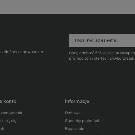
Podaj swój adres e-mail
na bieżąco z nowościami
Chcę odebrać 5% zniżkę na zakup opa
promocjach i ofertach z wykorzystan
e konto
Informacje
 zamówienia
Dostawa
estruj się
Sposoby płatności
yk
Regulamin