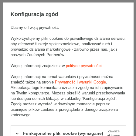
Zestaw 3 palet szarych kartonów klapowych - 2040 szt.
Wymiary zewnętrzne: 300x300x350mm (długość x szerokość x
wysokość)
Konfiguracja zgód
Opakowanie wykonane jest z tektury falistej 3-warstwowej, fala B
320 g/m2
Dbamy o Twoją prywatność
Wymiary
:
• zewnętrzne:
300x300x350 mm
Wykorzystujemy pliki cookies do prawidłowego działania serwisu,
aby oferować funkcje społecznościowe, analizować ruch i
• wewnętrzne:
294x294x338 mm
prowadzić działania marketingowe - zarówno przez nas, jak i
• pojemność:
29 l
naszych Zaufanych Partnerów.
Materiał
:
Więcej informacji znajdziesz w
polityce prywatności
.
• tektura falista:
3-warstwowa
• fala:
B
Więcej informacji na temat warunków i prywatności można
znaleźć także na stronie
Prywatność i warunki Google
.
• gramatura:
320 g/m2
Akceptacja tego komunikatu oznacza zgodę na ich zapisywanie
• kolor:
Szary
na Twoim komputerze. Możesz określić warunki przechowywania
lub dostępu do nich klikając w zakładkę "Konfiguracja zgód".
Dodatkowe
:
Zgodę możesz wycofać w dowolnym momencie poprzez
• waga jednostkowa (+/-5%):
247 g
usunięcie plików cookies z przeglądarki z danego urządzenia
• typ fefco:
F0201
końcowego.
Karton nadaje się do pakowania wysyłek kurierskich:
Zawsze
• Poczta Polska Paczka A
Funkcjonalne pliki cookie (wymagane)
aktywne