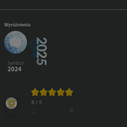
Wyróżnienia
5
/ 5
1144
opinii