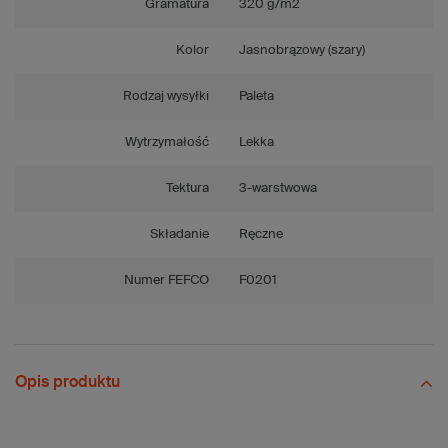
Gramatura
320 g/m2
Kolor
Jasnobrązowy (szary)
Rodzaj wysyłki
Paleta
Wytrzymałość
Lekka
Tektura
3-warstwowa
Składanie
Ręczne
Numer FEFCO
F0201
Opis produktu