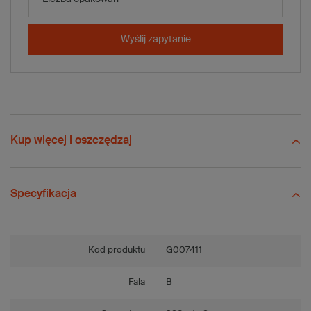
-
+
Dodaj do koszyka
Wyślij zapytanie
x 2040 szt.
Porównaj
Zapisz
Wyślij
Zadaj pytanie
Kup więcej i oszczędzaj
Specyfikacja
Kod produktu
G007411
Fala
B