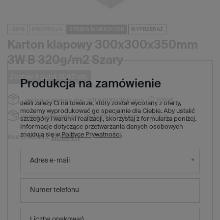
-20%
PROMOCJA
STREFA NISKICH CEN
WYPRZEDAŻ
Karton klapowy 300x300x350mm
3W B 320g/m2 Szary
Zestaw 3 palet 2040 szt.
Produkcja na zamówienie
Więcej
wymiary zewnętrzne:
300x300x350 mm
Jeśli zależy Ci na towarze, który został wycofany z oferty,
możemy wyprodukować go specjalnie dla Ciebie. Aby ustalić
Więcej
wymiary wewnętrzne:
294x294x338 mm
szczegóły i warunki realizacji, skorzystaj z formularza poniżej.
Informacje dotyczące przetwarzania danych osobowych
znajdują się w
Polityce Prywatności
.
G007411
Kod produktu:
3 957,60 zł
(Zniżka
20
%)
Cena regularna:
Adres e-mail
3 162,00 zł
brutto
/
1
x
zestaw palet
2040
szt.
1,55 zł
brutto za sztukę
Numer telefonu
Produkt niedostępny. Będzie wkrótce
Wysyłka
Liczba opakowań