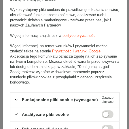
Kto korzysta z chrupek do wypełniania
Wykorzystujemy pliki cookies do prawidłowego działania serwisu,
paczek?
aby oferować funkcje społecznościowe, analizować ruch i
prowadzić działania marketingowe - zarówno przez nas, jak i
Chrupki do wypełniania paczek są popularnym wyborem wśród
różnych grup klientów. Korzystają z nich między innymi:
naszych Zaufanych Partnerów.
firmy e-commerce,
Więcej informacji znajdziesz w
polityce prywatności
.
sklepy internetowe,
firmy logistyczne,
producenci.
Więcej informacji na temat warunków i prywatności można
znaleźć także na stronie
Prywatność i warunki Google
.
Z czego produkowany jest wypełniacz
Akceptacja tego komunikatu oznacza zgodę na ich zapisywanie
na Twoim komputerze. Możesz określić warunki przechowywania
typu skropak?
lub dostępu do nich klikając w zakładkę "Konfiguracja zgód".
Zgodę możesz wycofać w dowolnym momencie poprzez
Wypełniacz typu skropak jest produkowany z węglowodorów,
polimerów oraz skrobi ziemniaczanej lub kukurydzianej. Dzięki
usunięcie plików cookies z przeglądarki z danego urządzenia
wykorzystaniu składników pochodzenia roślinnego, skropak jest
końcowego.
w pełni biodegradowalny i przyjazny dla środowiska. Składniki te
sprawiają, że wypełniacz posiada delikatny zapach zboża. Nie ma
on natomiast wpływu na zapach przedmiotów wysyłanych w
paczce wraz ze skropakiem. Skropak jest bardzo elastyczny, łatwo
Zawsze
Funkcjonalne pliki cookie (wymagane)
go zgnieść, co nie ujmuje jednak jego zdolnościom
aktywne
amortyzującym.
Czy wypełniacz chrupki jest
Analityczne pliki cookie
biodegradowalny?
Reklamowe pliki cookie