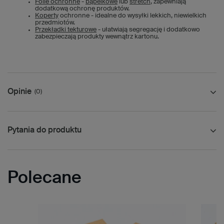
Folie ochronne
-
bąbelkowe
lub
stretch
, zapewniają
dodatkową ochronę produktów.
Koperty
ochronne - idealne do wysyłki lekkich, niewielkich
przedmiotów.
Przekładki tekturowe
- ułatwiają segregację i dodatkowo
zabezpieczają produkty wewnątrz kartonu.
Opinie
(0)
Pytania do produktu
Polecane