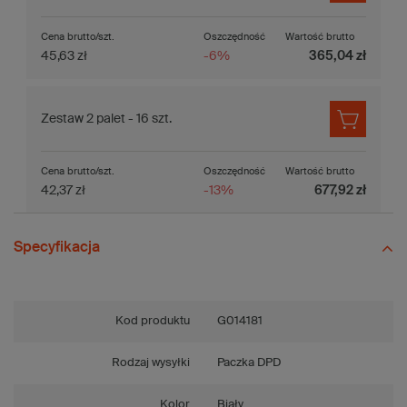
Cena brutto/szt.
Oszczędność
Wartość brutto
45,63 zł
-6%
365,04 zł
Zestaw 2 palet - 16 szt.
Cena brutto/szt.
Oszczędność
Wartość brutto
42,37 zł
-13%
677,92 zł
Specyfikacja
Kod produktu
G014181
Rodzaj wysyłki
Paczka DPD
Kolor
Biały