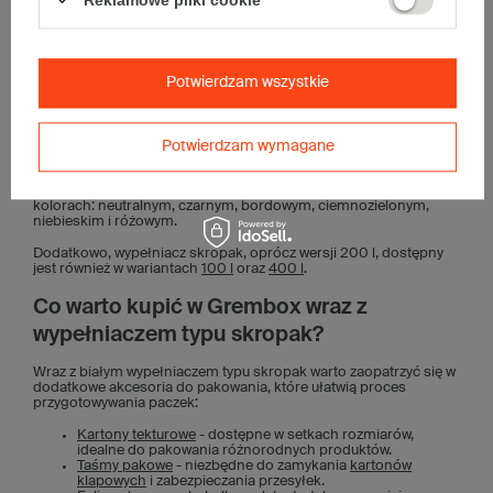
Tak, wypełniacz chrupki jest w pełni biodegradowalny i przyjazny
dla środowiska. Wykonany na bazie składników pochodzenia
roślinnego, jest bezpieczny dla natury i ulega rozkładowi bez
negatywnego wpływu na otoczenie.
Potwierdzam wszystkie
Jakie inne wypełniacze dostępne są w
Grembox?
Potwierdzam wymagane
Oprócz wypełniacza typu skropak, posiadamy również
ekologiczny, papierowy wypełniacz wiórki w 2 typach: Basic oraz
ZigZag Delux. Oba rodzaje wypełniaczy dostępne są w 6
kolorach: neutralnym, czarnym, bordowym, ciemnozielonym,
niebieskim i różowym.
Dodatkowo, wypełniacz skropak, oprócz wersji 200 l, dostępny
jest również w wariantach
100 l
oraz
400 l
.
Co warto kupić w Grembox wraz z
wypełniaczem typu skropak?
Wraz z białym wypełniaczem typu skropak warto zaopatrzyć się w
dodatkowe akcesoria do pakowania, które ułatwią proces
przygotowywania paczek:
Kartony tekturowe
- dostępne w setkach rozmiarów,
idealne do pakowania różnorodnych produktów.
Taśmy pakowe
- niezbędne do zamykania
kartonów
klapowych
i zabezpieczania przesyłek.