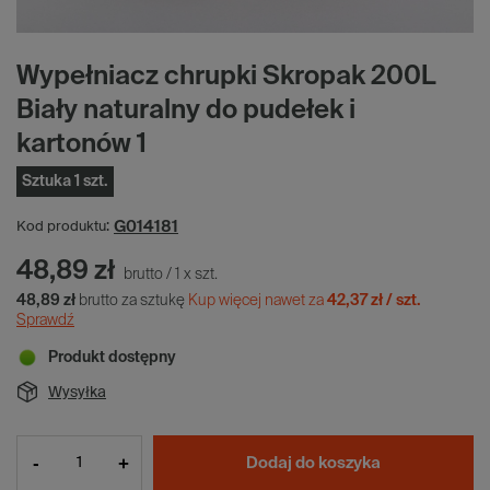
Wypełniacz chrupki Skropak 200L
Biały naturalny do pudełek i
kartonów 1
Sztuka 1 szt.
G014181
Kod produktu:
48,89 zł
brutto
/
1
x
szt.
48,89 zł
brutto za sztukę
Kup więcej nawet za
42,37 zł / szt.
Sprawdź
Produkt dostępny
Wysyłka
-
+
Dodaj do koszyka