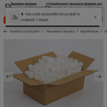
Bezpłatna dostawa
Opakowania i akcesoria
dostępne od ręki
kurierska od 400 zł brutto
wszystko do pakowania w jednym miejscu
Grembox producent
Pakowanie i wysyłka
Wypełniacze
W