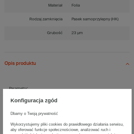
Materiał
Folia
Rodzaj zamknięcia
Pasek samoprzylepny (HK)
Grubość
23 µm
Opis produktu
Parametry:
Konfiguracja zgód
Wymiary
175 x
zewnętrzne:
115 mm
Dbamy o Twoją prywatność
Wymiary wewnętrzne:
160 x 110 mm
Szerokość klapy
samoprzylepnej:
15 mm
Wykorzystujemy pliki cookies do prawidłowego działania serwisu,
aby oferować funkcje społecznościowe, analizować ruch i