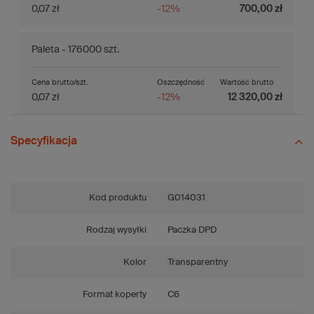
0,07 zł
-12%
700,00 zł
Paleta - 176000 szt.
Cena brutto/szt.
Oszczędność
Wartość brutto
0,07 zł
-12%
12 320,00 zł
Specyfikacja
Kod produktu
G014031
Rodzaj wysyłki
Paczka DPD
Kolor
Transparentny
Format koperty
C6