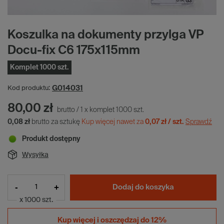
Koszulka na dokumenty przylga VP
Docu-fix C6 175x115mm
Komplet 1000 szt.
G014031
Kod produktu:
80,00 zł
brutto
/
1
x
komplet
1000
szt.
0,08 zł
brutto za sztukę
Kup więcej nawet za
0,07 zł / szt.
Sprawdź
Produkt dostępny
Wysyłka
-
+
Dodaj do koszyka
x 1000 szt.
Kup więcej i
oszczędzaj do 12%