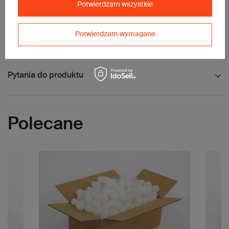
Potwierdzam wszystkie
Potwierdzam wymagane
Opinie
(0)
Pytania do produktu
Polecane