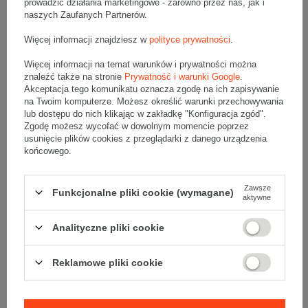
prowadzić działania marketingowe - zarówno przez nas, jak i
naszych Zaufanych Partnerów.
TOLERANCJA WYMIARÓW ± 5 mm
Więcej informacji znajdziesz w
polityce prywatności
.
Materiał:
Folia LDPE
20/30 my
Grubość:
Więcej informacji na temat warunków i prywatności można
Właściwości folii:
Płaska / przezroczysta /
znaleźć także na stronie
Prywatność i warunki Google
.
przeciwodblaskowa
Akceptacja tego komunikatu oznacza zgodę na ich zapisywanie
Papier:
biały, gładki papier siarczanowy
na Twoim komputerze. Możesz określić warunki przechowywania
lub dostępu do nich klikając w zakładkę "Konfiguracja zgód".
Brak nadruku
Zgodę możesz wycofać w dowolnym momencie poprzez
usunięcie plików cookies z przeglądarki z danego urządzenia
końcowego.
Koperty kurierskie służą do zabezpieczania dokumentów przed
warunkami atmosferycznymi oraz wilgocią. Przylgi sprawdzają się
Zawsze
Funkcjonalne pliki cookie (wymagane)
doskonale do umieszczania w nich listów przewozowych, faktur,
aktywne
dokumentów, kart gwarancyjnych, specyfikacji dostawy, instrukcji
obsługi i wielu innych. Mocny klej na tak zwanych "kangurkach"
zapewnia trwałe przyklejenie do podłoża.
Analityczne pliki cookie
Reklamowe pliki cookie
DARMOWA WYSYŁKA PRZY ZAKUPIE PALETY 176
KARTONÓW. W PRZYPADKU ZAKUPU PEŁNEJ PALETY
PROSIMY O KONTAKT Z BIUREM OBSŁUGI KLIENTA