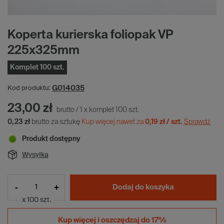
Koperta kurierska foliopak VP
225x325mm
Komplet 100 szt.
G014035
Kod produktu:
23,00 zł
brutto
/
1
x
komplet
100
szt.
0,23 zł
brutto za sztukę
Kup więcej nawet za
0,19 zł / szt.
Sprawdź
Produkt dostępny
Wysyłka
-
+
Dodaj do koszyka
x 100 szt.
Kup więcej i
oszczędzaj do 17%